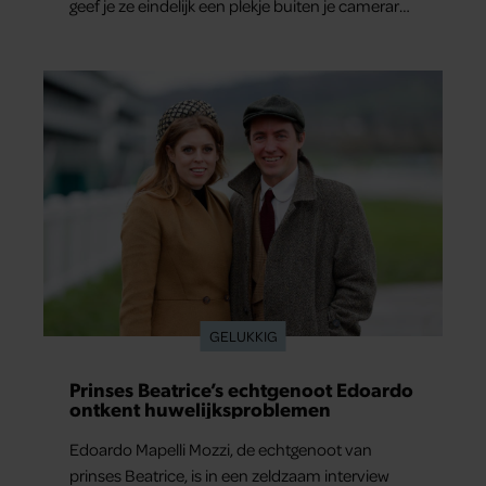
geef je ze eindelijk een plekje buiten je camerarol.
En het leuke: binnen één minuut heb je jouw
foto al in handen.
GELUKKIG
Prinses Beatrice’s echtgenoot Edoardo
ontkent huwelijksproblemen
Edoardo Mapelli Mozzi, de echtgenoot van
prinses Beatrice, is in een zeldzaam interview