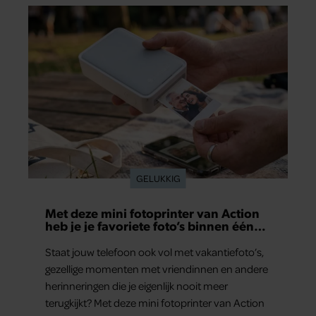
aan herinneringen op. Daar begon hun leven
samen en werd dochter Lola geboren.
GELUKKIG
Met deze mini fotoprinter van Action
heb je je favoriete foto’s binnen één
minuut in handen
Staat jouw telefoon ook vol met vakantiefoto’s,
gezellige momenten met vriendinnen en andere
herinneringen die je eigenlijk nooit meer
terugkijkt? Met deze mini fotoprinter van Action