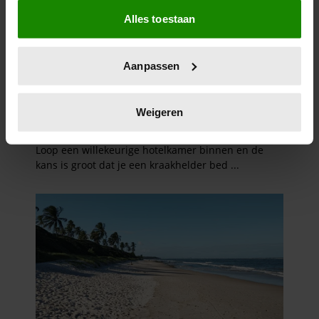
Als u het toestaat, willen we ook graag:
Alles toestaan
Informatie verzamelen over uw geografische
locatie, die tot een paar meter nauwkeurig kan zijn
Uw apparaat identificeren door het actief te
Aanpassen
scannen op specifieke eigenschappen (fingerprinting)
Lees meer over hoe uw persoonlijke gegevens worden
verwerkt en stel uw voorkeuren in het
detailgedeelte
in.
Weigeren
U kunt uw toestemming op elk moment wijzigen of
intrekken in de Cookieverklaring.
We gebruiken cookies om content en advertenties te
personaliseren, om functies voor social media te bieden
en om ons websiteverkeer te analyseren. Ook delen we
informatie over uw gebruik van onze site met onze
partners voor social media, adverteren en analyse. Deze
partners kunnen deze gegevens combineren met andere
informatie die u aan ze heeft verstrekt of die ze hebben
verzameld op basis van uw gebruik van hun services. U
gaat akkoord met onze cookies als u onze website blijft