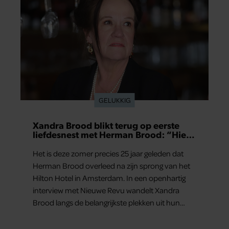
GELUKKIG
Xandra Brood blikt terug op eerste
liefdesnest met Herman Brood: “Hier
is Lola geboren”
Het is deze zomer precies 25 jaar geleden dat
Herman Brood overleed na zijn sprong van het
Hilton Hotel in Amsterdam. In een openhartig
interview met Nieuwe Revu wandelt Xandra
Brood langs de belangrijkste plekken uit hun
gezamenlijke verleden. Vooral de woning aan de
Lange Leidsedwarsstraat roept een stortvloed