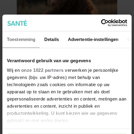
Toestemming
Details
Advertentie-instellingen
Ov
7 kleine dingen die je leven
beter maken (en weinig tijd
Verantwoord gebruik van uw gegevens
kosten)
Wij en
onze 1022 partners
verwerken je persoonlijke
gegevens (bijv. uw IP-adres) met behulp van
technologieën zoals cookies om informatie op uw
apparaat op te slaan en te gebruiken met als doel
gepersonaliseerde advertenties en content, metingen aan
advertenties en content, inzicht in publiek en
productontwikkeling. U kunt kiezen wie uw gegevens
gebruikt en met welke doelen.