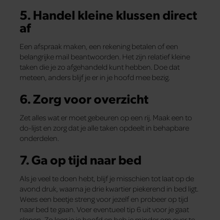
5. Handel kleine klussen direct
af
Een afspraak maken, een rekening betalen of een
belangrijke mail beantwoorden. Het zijn relatief kleine
taken die je zo afgehandeld kunt hebben. Doe dat
meteen, anders blijf je er in je hoofd mee bezig.
6. Zorg voor overzicht
Zet alles wat er moet gebeuren op een rij. Maak een to
do-lijst en zorg dat je alle taken opdeelt in behapbare
onderdelen.
7. Ga op tijd naar bed
Als je veel te doen hebt, blijf je misschien tot laat op de
avond druk, waarna je drie kwartier piekerend in bed ligt.
Wees een beetje streng voor jezelf en probeer op tijd
naar bed te gaan. Voer eventueel tip 6 uit voor je gaat
slapen. Zo leeg je je hoofd en heb je minder om over te