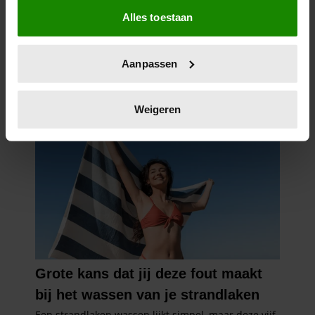
Alles toestaan
Informatie verzamelen over uw geografische
locatie, die tot een paar meter nauwkeurig kan zijn
Uw apparaat identificeren door het actief te
Aanpassen
scannen op specifieke eigenschappen (fingerprinting)
Lees meer over hoe uw persoonlijke gegevens worden
verwerkt en stel uw voorkeuren in het
detailgedeelte
in.
Weigeren
U kunt uw toestemming op elk moment wijzigen of
intrekken in de Cookieverklaring.
We gebruiken cookies om content en advertenties te
personaliseren, om functies voor social media te bieden
en om ons websiteverkeer te analyseren. Ook delen we
informatie over uw gebruik van onze site met onze
partners voor social media, adverteren en analyse. Deze
partners kunnen deze gegevens combineren met andere
informatie die u aan ze heeft verstrekt of die ze hebben
verzameld op basis van uw gebruik van hun services. U
gaat akkoord met onze cookies als u onze website blijft