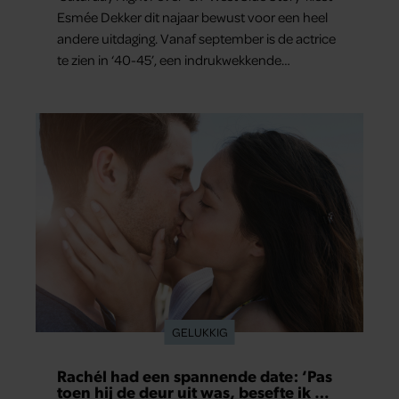
Esmée Dekker dit najaar bewust voor een heel
andere uitdaging. Vanaf september is de actrice
te zien in ‘40-45’, een indrukwekkende
spektakelmusical over de Tweede Wereldoorlog.
Volgens Esmée is het een voorstelling die niet
alleen raakt, maar het publiek ook aan het
denken zet.
GELUKKIG
Rachél had een spannende date: ‘Pas
toen hij de deur uit was, besefte ik wat