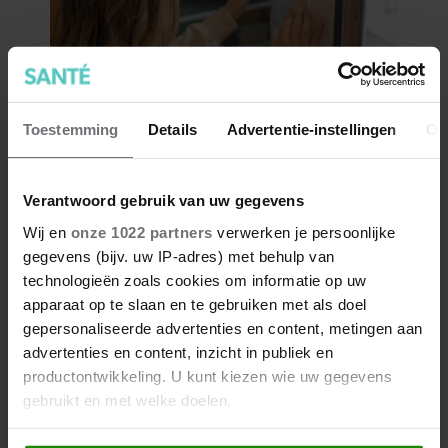
Toestemming
Details
Advertentie-instellingen
Ov
Verantwoord gebruik van uw gegevens
Wij en
onze 1022 partners
verwerken je persoonlijke
gegevens (bijv. uw IP-adres) met behulp van
technologieën zoals cookies om informatie op uw
apparaat op te slaan en te gebruiken met als doel
gepersonaliseerde advertenties en content, metingen aan
advertenties en content, inzicht in publiek en
productontwikkeling. U kunt kiezen wie uw gegevens
gebruikt en met welke doelen.
Als u het toestaat, willen we ook graag: