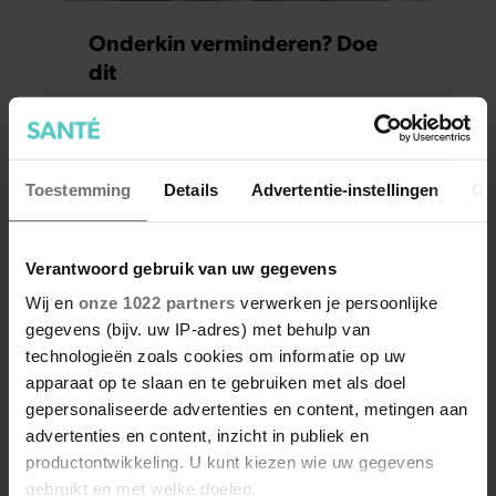
Onderkin verminderen? Doe
dit
Toestemming
Details
Advertentie-instellingen
Ov
Verantwoord gebruik van uw gegevens
Wij en
onze 1022 partners
verwerken je persoonlijke
gegevens (bijv. uw IP-adres) met behulp van
technologieën zoals cookies om informatie op uw
apparaat op te slaan en te gebruiken met als doel
Zo creëer je een
gepersonaliseerde advertenties en content, metingen aan
egelvriendelijke tuin in 5
advertenties en content, inzicht in publiek en
eenvoudige stappen
productontwikkeling. U kunt kiezen wie uw gegevens
gebruikt en met welke doelen.