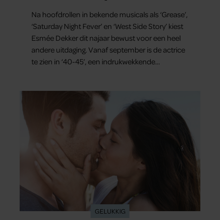
kostbaar vrijheid is”
Na hoofdrollen in bekende musicals als ‘Grease’,
‘Saturday Night Fever’ en ‘West Side Story’ kiest
Esmée Dekker dit najaar bewust voor een heel
andere uitdaging. Vanaf september is de actrice
te zien in ‘40-45’, een indrukwekkende
spektakelmusical over de Tweede Wereldoorlog.
Volgens Esmée is het een voorstelling die niet
alleen raakt, maar het publiek ook aan het
denken zet.
GELUKKIG