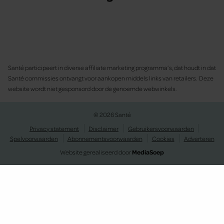
Santé participeert in diverse affiliate marketing programma’s, dat houdt in dat
Santé commissies ontvangt voor aankopen middels links van retailers. Deze
website wordt niet gesponsord door de genoemde webwinkels.
© 2026 Santé
Privacy statement
Disclaimer
Gebruikersvoorwaarden
Spelvoorwaarden
Abonnementsvoorwaarden
Cookies
Adverteren
Website gerealiseerd door
MediaSoep