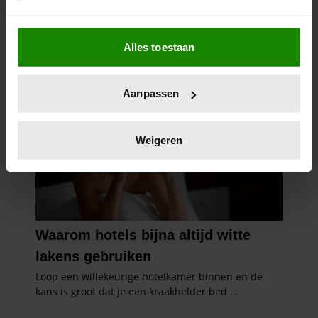
Als u het toestaat, willen we ook graag:
Alles toestaan
Informatie verzamelen over uw geografische
locatie, die tot een paar meter nauwkeurig kan zijn
Uw apparaat identificeren door het actief te
Aanpassen
scannen op specifieke eigenschappen (fingerprinting)
Lees meer over hoe uw persoonlijke gegevens worden
verwerkt en stel uw voorkeuren in het
detailgedeelte
in.
Weigeren
U kunt uw toestemming op elk moment wijzigen of
intrekken in de Cookieverklaring.
We gebruiken cookies om content en advertenties te
personaliseren, om functies voor social media te bieden
en om ons websiteverkeer te analyseren. Ook delen we
informatie over uw gebruik van onze site met onze
partners voor social media, adverteren en analyse. Deze
partners kunnen deze gegevens combineren met andere
informatie die u aan ze heeft verstrekt of die ze hebben