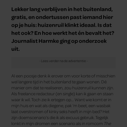
Lekker lang verblijven in het buitenland,
gratis, en ondertussen past iemand hier
op je huis: huizenruil klinkt ideaal. Is dat
het ook? En hoe werkt het én bevalt het?
Journalist Harmke ging op onderzoek
uit.
Al een poosje denk ik erover om voor korte of misschien
wel langere tijd in het buitenland te gaan wonen. Dé
manier om dat te realiseren, zou huizenruil kunnen zijn.
Als freelance redacteur (en single) kan ik gaan en staan
waar ik wil. Toch zie ik ertegen op… Want wie komt er in
mijn huis en wat als diegene, pak ’m beet, een wasbak
laat overstromen of kinky seks heeft in mijn bed? Het
zijn doemscenario’s die ik als excuus gebruik. Tegelijk
lonkt in mijn dromen een scenario als in romcom
The