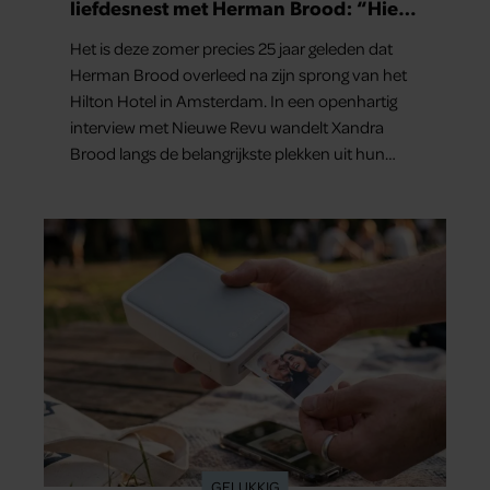
liefdesnest met Herman Brood: “Hier
is Lola geboren”
Het is deze zomer precies 25 jaar geleden dat
Herman Brood overleed na zijn sprong van het
Hilton Hotel in Amsterdam. In een openhartig
interview met Nieuwe Revu wandelt Xandra
Brood langs de belangrijkste plekken uit hun
gezamenlijke verleden. Vooral de woning aan de
Lange Leidsedwarsstraat roept een stortvloed
aan herinneringen op. Daar begon hun leven
samen en werd dochter Lola geboren.
GELUKKIG