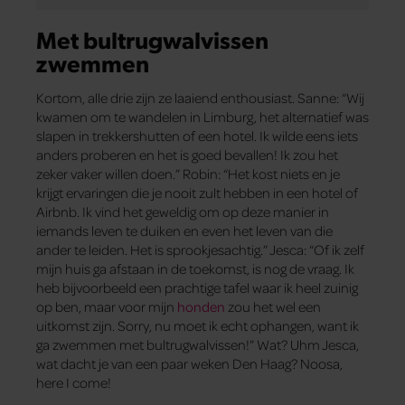
Met bultrugwalvissen
zwemmen
Kortom, alle drie zijn ze laaiend enthousiast. Sanne: “Wij
kwamen om te wandelen in Limburg, het alternatief was
slapen in trekkershutten of een hotel. Ik wilde eens iets
anders proberen en het is goed bevallen! Ik zou het
zeker vaker willen doen.” Robin: “Het kost niets en je
krijgt ervaringen die je nooit zult hebben in een hotel of
Airbnb. Ik vind het geweldig om op deze manier in
iemands leven te duiken en even het leven van die
ander te leiden. Het is sprookjesachtig.” Jesca: “Of ik zelf
mijn huis ga afstaan in de toekomst, is nog de vraag. Ik
heb bijvoorbeeld een prachtige tafel waar ik heel zuinig
op ben, maar voor mijn
honden
zou het wel een
uitkomst zijn. Sorry, nu moet ik echt ophangen, want ik
ga zwemmen met bultrugwalvissen!” Wat? Uhm Jesca,
wat dacht je van een paar weken Den Haag? Noosa,
here I come!