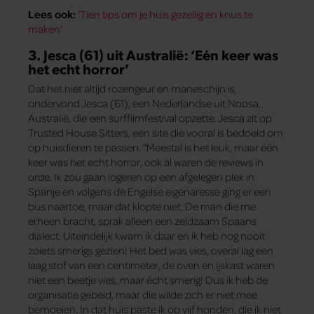
Lees ook:
‘Tien tips om je huis gezellig en knus te
maken’
3. Jesca (61) uit Australië: ‘Eén keer was
het echt horror’
Dat het niet altijd rozengeur en maneschijn is,
ondervond Jesca (61), een Nederlandse uit Noosa,
Australië, die een surffilmfestival opzette. Jesca zit op
Trusted House Sitters, een site die vooral is bedoeld om
op huisdieren te passen. “Meestal is het leuk, maar één
keer was het echt horror, ook al waren de reviews in
orde. Ik zou gaan logeren op een afgelegen plek in
Spanje en volgens de Engelse eigenaresse ging er een
bus naartoe, maar dat klopte niet. De man die me
erheen bracht, sprak alleen een zeldzaam Spaans
dialect. Uiteindelijk kwam ik daar en ik heb nog nooit
zoiets smerigs gezien! Het bed was vies, overal lag een
laag stof van een centimeter, de oven en ijskast waren
niet een beetje vies, maar écht smerig! Dus ik heb de
organisatie gebeld, maar die wilde zich er niet mee
bemoeien. In dat huis paste ik op vijf honden, die ik niet