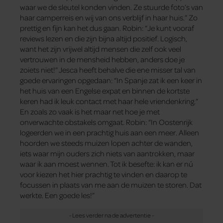
waar we de sleutel konden vinden. Ze stuurde foto’s van
haar camperreis en wij van ons verblijf in haar huis.” Zo
prettig en fijn kan het dus gaan. Robin: “Je kunt vooraf
reviews lezen en die zijn bijna altijd positief. Logisch,
want het zijn vrijwel altijd mensen die zelf ook veel
vertrouwen in de mensheid hebben, anders doe je
zoiets niet!” Jesca heeft behalve die ene misser tal van
goede ervaringen opgedaan: “In Spanje zat ik een keer in
het huis van een Engelse expat en binnen de kortste
keren had ik leuk contact met haar hele vriendenkring.”
En zoals zo vaak is het maar net hoe je met
onverwachte obstakels omgaat. Robin: “In Oostenrijk
logeerden we in een prachtig huis aan een meer. Alleen
hoorden we steeds muizen lopen achter de wanden,
iets waar mijn ouders zich niets van aantrokken, maar
waar ik aan moest wennen. Tot ik besefte: ik kan er nú
voor kiezen het hier prachtig te vinden en daarop te
focussen in plaats van me aan de muizen te storen. Dat
werkte. Een goede les!”