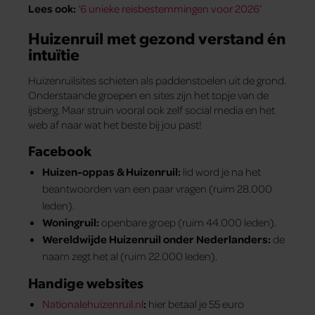
Lees ook:
‘6 unieke reisbestemmingen voor 2026’
Huizenruil met gezond verstand én
intuïtie
Huizenruilsites schieten als paddenstoelen uit de grond.
Onderstaande groepen en sites zijn het topje van de
ijsberg. Maar struin vooral ook zelf social media en het
web af naar wat het beste bij jou past!
Facebook
Huizen-oppas & Huizenruil:
lid word je na het
beantwoorden van een paar vragen (ruim 28.000
leden).
Woningruil:
openbare groep (ruim 44.000 leden).
Wereldwijde Huizenruil
onder Nederlanders:
de
naam zegt het al (ruim 22.000 leden).
Handige websites
Nationalehuizenruil.nl
:
hier betaal je 55 euro