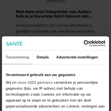
Met deze mini fotoprinter van Action
heb je je favoriete foto’s binnen één
minuut in handen
Staat jouw telefoon ook vol met vakantiefoto’s,
gezellige momenten met vriendinnen en andere
herinneringen die je eigenlijk nooit meer
terugkijkt? Met deze mini fotoprinter van Action
geef je ze eindelijk een plekje buiten je camerarol.
En het leuke: binnen één minuut heb je jouw
Toestemming
Details
Advertentie-instellingen
Ov
foto al in handen.
Verantwoord gebruik van uw gegevens
Wij en
onze 1022 partners
verwerken je persoonlijke
gegevens (bijv. uw IP-adres) met behulp van
technologieën zoals cookies om informatie op uw
apparaat op te slaan en te gebruiken met als doel
gepersonaliseerde advertenties en content, metingen aan