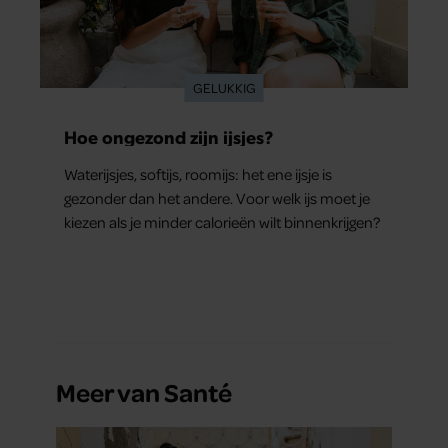
partners kunnen deze gegevens combineren met andere
informatie die u aan ze heeft verstrekt of die ze hebben
verzameld op basis van uw gebruik van hun services. U
GELUKKIG
gaat akkoord met onze cookies als u onze website blijft
gebruiken.
Hoe ongezond zijn ijsjes?
Waterijsjes, softijs, roomijs: het ene ijsje is
gezonder dan het andere. Voor welk ijs moet je
kiezen als je minder calorieën wilt binnenkrijgen?
Meer van Santé