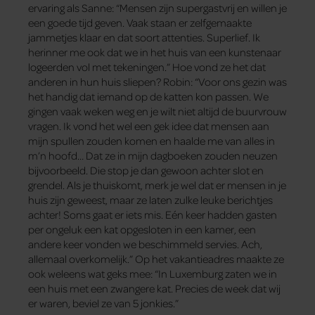
ervaring als Sanne: “Mensen zijn supergastvrij en willen je
een goede tijd geven. Vaak staan er zelfgemaakte
jammetjes klaar en dat soort attenties. Superlief. Ik
herinner me ook dat we in het huis van een kunstenaar
logeerden vol met tekeningen.” Hoe vond ze het dat
anderen in hun huis sliepen? Robin: “Voor ons gezin was
het handig dat iemand op de katten kon passen. We
gingen vaak weken weg en je wilt niet altijd de buurvrouw
vragen. Ik vond het wel een gek idee dat mensen aan
mijn spullen zouden komen en haalde me van alles in
m’n hoofd… Dat ze in mijn dagboeken zouden neuzen
bijvoorbeeld. Die stop je dan gewoon achter slot en
grendel. Als je thuiskomt, merk je wel dat er mensen in je
huis zijn geweest, maar ze laten zulke leuke berichtjes
achter! Soms gaat er iets mis. Eén keer hadden gasten
per ongeluk een kat opgesloten in een kamer, een
andere keer vonden we beschimmeld servies. Ach,
allemaal overkomelijk.” Op het vakantieadres maakte ze
ook weleens wat geks mee: “In Luxemburg zaten we in
een huis met een zwangere kat. Precies de week dat wij
er waren, beviel ze van 5 jonkies.”