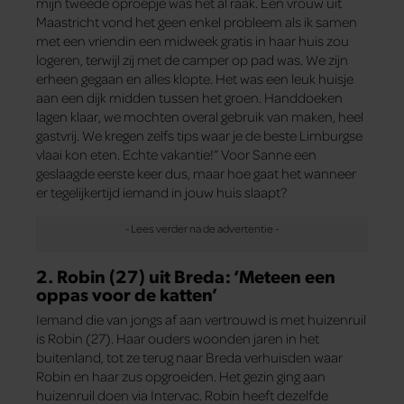
mijn tweede oproepje was het al raak. Een vrouw uit
Maastricht vond het geen enkel probleem als ik samen
met een vriendin een midweek gratis in haar huis zou
logeren, terwijl zij met de camper op pad was. We zijn
erheen gegaan en alles klopte. Het was een leuk huisje
aan een dijk midden tussen het groen. Handdoeken
lagen klaar, we mochten overal gebruik van maken, heel
gastvrij. We kregen zelfs tips waar je de beste Limburgse
vlaai kon eten. Echte vakantie!” Voor Sanne een
geslaagde eerste keer dus, maar hoe gaat het wanneer
er tegelijkertijd iemand in jouw huis slaapt?
2. Robin (27) uit Breda: ‘Meteen een
oppas voor de katten’
Iemand die van jongs af aan vertrouwd is met huizenruil
is Robin (27). Haar ouders woonden jaren in het
buitenland, tot ze terug naar Breda verhuisden waar
Robin en haar zus opgroeiden. Het gezin ging aan
huizenruil doen via Intervac. Robin heeft dezelfde