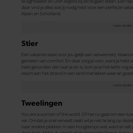
te sightseeën en uren ergens bij stil te gaan staan. Een r
daar vind je alles wat jij nodig hebt voor een perfecte vakan
Alpen en Schotland.
Stier
Een vakantie staat voor jou gelijk aan verwennerij. Waar
genieten van comfort. En daar zorg je voor, want je hebt al
hebt gevonden dat naar je zin is, kom je er het liefst nog e
resort aan het strand in een land met lekker weer en goed
Tweelingen
You are a woman of the world. Of het nu gaat om een luxe re
ver. Omdat je snel verveelt raakt wil je niet te lang op dez
naar andere plekken. In een hoogtempo wel, want er valt 
door Azië, Afrika, Australië of de Verenigde Staten, het i