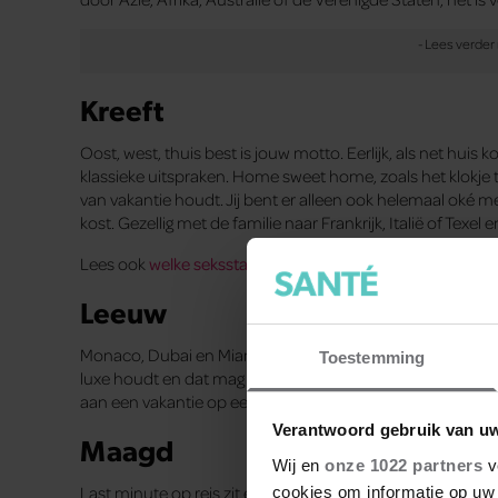
Kreeft
Oost, west, thuis best is jouw motto. Eerlijk, als net huis
klassieke uitspraken. Home sweet home, zoals het klokje thu
van vakantie houdt. Jij bent er alleen ook helemaal oké me
kost. Gezellig met de familie naar Frankrijk, Italië of Texel
Lees ook
welke seksstandje het best bij jouw sterrenbeel
Leeuw
Monaco, Dubai en Miami, dat zijn plaatsen die perfect zi
Toestemming
luxe houdt en dat mag best wat kosten. Beetje zonnen en 
aan een vakantie op een cruiseschip gedacht?
Verantwoord gebruik van u
Maagd
Wij en
onze 1022 partners
v
Last minute op reis zit er voor jou niet in. Jij wil voorberei
cookies om informatie op uw 