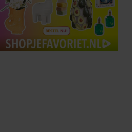
Tips om je lekker in je vel
te voelen
Met de Santé nieuwsbrief ontvang je elke
week tips om je energiek, ontspannen en in
balans te voelen.