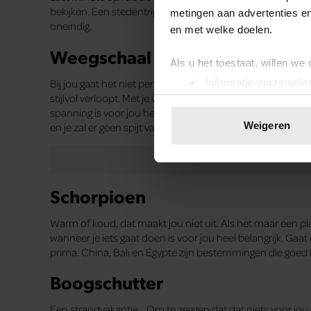
bekijken. Een stedentrip vind je daarom het leukst. Van Pr
metingen aan advertenties en
oneindig.
en met welke doelen.
Weegschaal
Als u het toestaat, willen we
Bij jou gaat het niet per se om de locatie, maar vooral om 
Informatie verzamelen
stijlvol verloopt. Met je wc-rol over de camping lopen doe
Uw apparaat identific
spanning is voor jou het beste. Beetje winkelen, cultuur 
Lees meer over hoe uw perso
Weigeren
en je zal er geen spijt van krijgen.
toestemming op elk moment wi
We gebruiken cookies om cont
websiteverkeer te analyseren
Schorpioen
media, adverteren en analys
verstrekt of die ze hebben v
Warm of koud, dat maakt jou niet uit. Als het maar een ple
onze website blijft gebruiken.
wanneer je iets gaat doen is voor jou heel belangrijk. Gaat
prima. China, Bali en Egypte zijn bestemmingen die goed b
Boogschutter
Een strandvakantie… Om te zeggen dat dat niets voor jou i