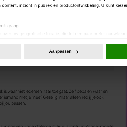
aag, tot Rome, London, Stockholm en Parijs, de lijst is
 content, inzicht in publiek en productontwikkeling. U kunt kiez
 ook graag:
het gezelschap. Daarnaast wil je wel dat alles een beetje
 over uw geografische locatie, die tot een paar meter nauwkeuri
 je dan ook liever niet. Een balans tussen ontspanning en
eren door het actief te scannen op specifieke eigenschappen (fing
op snuiven, eten en bij het zwembad liggen. Ga naar Florence
onlijke gegevens worden verwerkt en stel uw voorkeuren in he
Aanpassen
jzigen of intrekken in de Cookieverklaring.
ent en advertenties te personaliseren, om functies voor social
. Ook delen we informatie over uw gebruik van onze site met on
e. Deze partners kunnen deze gegevens combineren met andere i
erzameld op basis van uw gebruik van hun services. U gaat akk
k is waar niet iedereen naar toe gaat. Zelf bepalen waar en
 er iemand met je mee? Gezellig, maar alleen red jij je ook
ij jou passen.
s, is nog een understatement. Jij wil avontuur. Zonder moeite