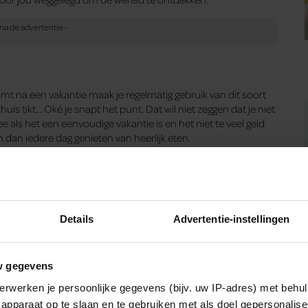
 komt na een vakantie maak je regelmatig gebruik van dit soort
is tikt… Oké je snapt het punt. Dat wil niet zeggen dat je niet
e als het een eenvoudige vakantie is en het niet te veel geld
 en dan iedere dag genieten van heerlijk eten.
d past
.
jn voor jouw vakantie. Waarom? Omdat je van extravagant en
Details
Advertentie-instellingen
flaneren in je mooiste kleding, niets mis mee. Heb je weleens
w gegevens
erwerken je persoonlijke gegevens (bijv. uw IP-adres) met behul
d zijn, weten hoe je je dagen gaat vullen en wat je precies gaat
apparaat op te slaan en te gebruiken met als doel gepersonalise