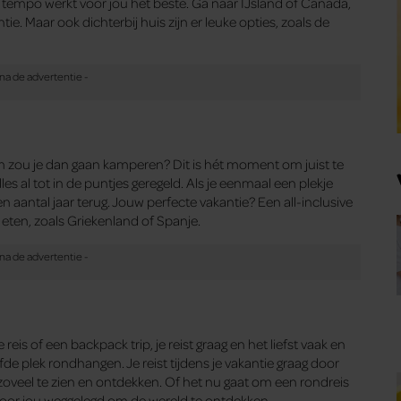
ap tempo werkt voor jou het beste. Ga naar IJsland of Canada,
tie. Maar ook dichterbij huis zijn er leuke opties, zoals de
om zou je dan gaan kamperen? Dit is hét moment om juist te
les al tot in de puntjes geregeld. Als je eenmaal een plekje
en aantal jaar terug. Jouw perfecte vakantie? Een all-inclusive
 eten, zoals Griekenland of Spanje.
is of een backpack trip, je reist graag en het liefst vaak en
elfde plek rondhangen. Je reist tijdens je vakantie graag door
zoveel te zien en ontdekken. Of het nu gaat om een rondreis
s voor jou weggelegd om de wereld te ontdekken.