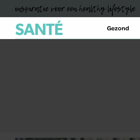
inspiratie voor een healthy lifestyle
Gezond