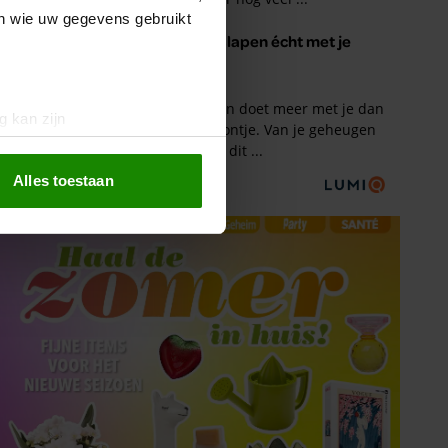
en wie uw gegevens gebruikt
g kan zijn
erprinting)
t
detailgedeelte
in. U kunt uw
Alles toestaan
 media te bieden en om ons
ze partners voor social
nformatie die u aan ze heeft
oord met onze cookies als u