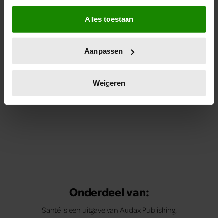
sterrenbeeld
Als u het toestaat, willen we ook graag:
Ieder sterrenbeeld heeft zijn eigen voorkeuren en dus
Alles toestaan
Informatie verzamelen over uw geografische
ook een voorkeur voor een bepaalde vakantie. Wat voor
locatie, die tot een paar meter nauwkeurig kan zijn
vakantie past het best bij jou?
Uw apparaat identificeren door het actief te
Aanpassen
scannen op specifieke eigenschappen (fingerprinting)
Lees meer over hoe uw persoonlijke gegevens worden
verwerkt en stel uw voorkeuren in het
detailgedeelte
in.
Weigeren
U kunt uw toestemming op elk moment wijzigen of
intrekken in de Cookieverklaring.
We gebruiken cookies om content en advertenties te
personaliseren, om functies voor social media te bieden
en om ons websiteverkeer te analyseren. Ook delen we
informatie over uw gebruik van onze site met onze
partners voor social media, adverteren en analyse. Deze
partners kunnen deze gegevens combineren met andere
Onderdeel van:
informatie die u aan ze heeft verstrekt of die ze hebben
Santé is een uitgave van Audax Publishing.
verzameld op basis van uw gebruik van hun services. U