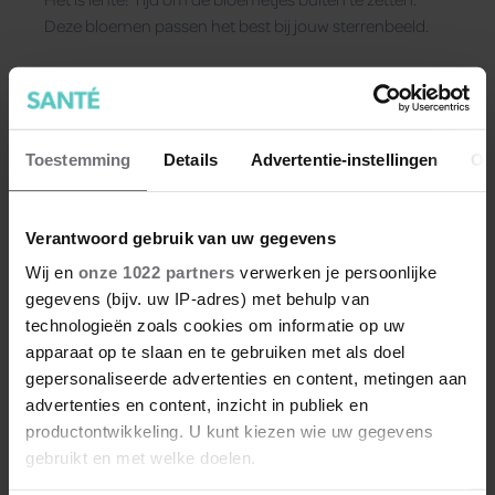
Deze bloemen passen het best bij jouw sterrenbeeld.
Toestemming
Details
Advertentie-instellingen
Ov
Verantwoord gebruik van uw gegevens
Wij en
onze 1022 partners
verwerken je persoonlijke
gegevens (bijv. uw IP-adres) met behulp van
technologieën zoals cookies om informatie op uw
apparaat op te slaan en te gebruiken met als doel
gepersonaliseerde advertenties en content, metingen aan
advertenties en content, inzicht in publiek en
productontwikkeling. U kunt kiezen wie uw gegevens
Horoscoop special: Deze
gebruikt en met welke doelen.
vakantie past het best bij jouw