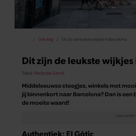
Gelukkig
Dit zijn de leukste wijkjes in Barcelona
Dit zijn de leukste wijkjes
Tekst:
Redactie Santé
Middeleeuwse steegjes, winkels met mooie 
jij binnenkort naar Barcelona? Dan is een 
de moeite waard!
Authentiek: El Gòtic