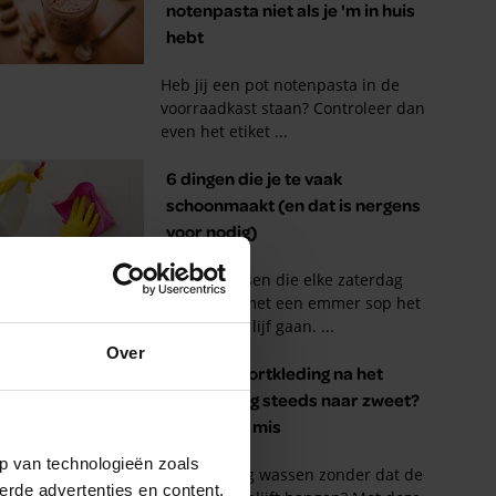
Over
p van technologieën zoals
erde advertenties en content,