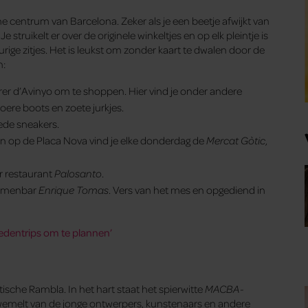
che centrum van Barcelona. Zeker als je een beetje afwijkt van
struikelt er over de originele winkeltjes en op elk pleintje is
rige zitjes. Het is leukst om zonder kaart te dwalen door de
n:
rrer d’Avinyo om te shoppen. Hier vind je onder andere
toere boots en zoete jurkjes.
oede sneakers.
n op de Placa Nova vind je elke donderdag de
Mercat Gòtic
,
ar restaurant
Palosanto
.
hammenbar
Enrique Tomas
. Vers van het mes en opgediend in
tedentrips om te plannen’
stische Rambla. In het hart staat het spierwitte
MACBA-
wemelt van de jonge ontwerpers, kunstenaars en andere