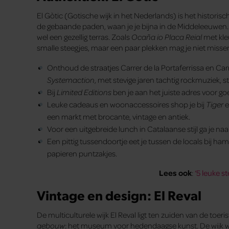
El Gòtic (Gotische wijk in het Nederlands) is het historis
de gebaande paden, waan je je bijna in de Middeleeuwen. Je 
wel een gezellig terras. Zoals
Ocaña io Placa Reial
met kleu
smalle steegjes, maar een paar plekken mag je niet misse
Onthoud de straatjes Carrer de la Portaferrissa en Ca
Systemaction
, met stevige jaren tachtig rockmuziek, s
Bij
Limited Editions
ben je aan het juiste adres voor g
Leuke cadeaus en woonaccessoires shop je bij
Tiger
e
een markt met brocante, vintage en antiek.
Voor een uitgebreide lunch in Catalaanse stijl ga je na
Een pittig tussendoortje eet je tussen de locals bij 
papieren puntzakjes.
Lees ook
:
‘5 leuke s
Vintage en design: El Reval
De multiculturele wijk El Reval ligt ten zuiden van de toeri
gebouw
: het museum voor hedendaagse kunst. De wijk 