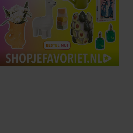
Tips om je lekker in je vel
te voelen
Met de Santé nieuwsbrief ontvang je elke
week tips om je energiek, ontspannen en in
balans te voelen.