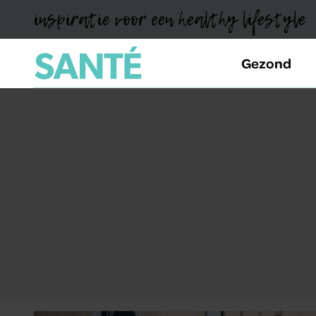
inspiratie voor een healthy lifestyle
Gezond