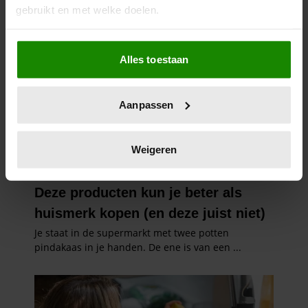
gebruikt en met welke doelen.
Als u het toestaat, willen we ook graag:
Alles toestaan
Informatie verzamelen over uw geografische
locatie, die tot een paar meter nauwkeurig kan zijn
Uw apparaat identificeren door het actief te
Aanpassen
scannen op specifieke eigenschappen (fingerprinting)
Lees meer over hoe uw persoonlijke gegevens worden
verwerkt en stel uw voorkeuren in het
detailgedeelte
in.
Weigeren
U kunt uw toestemming op elk moment wijzigen of
intrekken in de Cookieverklaring.
We gebruiken cookies om content en advertenties te
personaliseren, om functies voor social media te bieden
en om ons websiteverkeer te analyseren. Ook delen we
informatie over uw gebruik van onze site met onze
partners voor social media, adverteren en analyse. Deze
partners kunnen deze gegevens combineren met andere