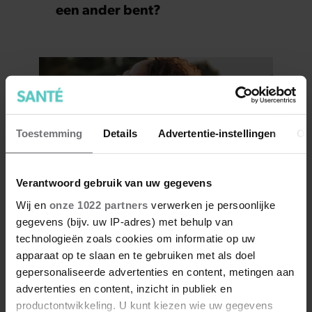
een ander bent?
Toestemming
Details
Advertentie-instellingen
Ov
Verantwoord gebruik van uw gegevens
Wij en
onze 1022 partners
verwerken je persoonlijke
7 kleine dingen die je leven
gegevens (bijv. uw IP-adres) met behulp van
beter maken (en weinig tijd
technologieën zoals cookies om informatie op uw
kosten)
apparaat op te slaan en te gebruiken met als doel
gepersonaliseerde advertenties en content, metingen aan
advertenties en content, inzicht in publiek en
productontwikkeling. U kunt kiezen wie uw gegevens