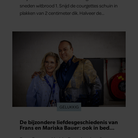
sneden witbrood 1. Snijd de courgettes schuin in
plakken van 2 centimeter dik. Halveer de
tomaatjes. Pel en hak de knoflook. 2. Verhit een
scheut olie in…
GELUKKIG
De bijzondere liefdesgeschiedenis van
Frans en Mariska Bauer: ook in bed
elkaars eerste