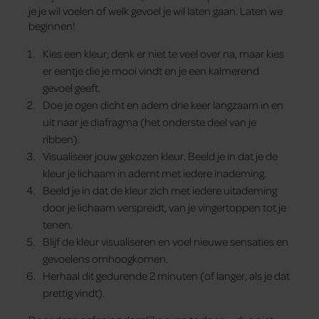
je je wil voelen of welk gevoel je wil laten gaan. Laten we
beginnen!
Kies een kleur; denk er niet te veel over na, maar kies
er eentje die je mooi vindt en je een kalmerend
gevoel geeft.
Doe je ogen dicht en adem drie keer langzaam in en
uit naar je diafragma (het onderste deel van je
ribben).
Visualiseer jouw gekozen kleur. Beeld je in dat je de
kleur je lichaam in ademt met iedere inademing.
Beeld je in dat de kleur zich met iedere uitademing
door je lichaam verspreidt, van je vingertoppen tot je
tenen.
Blijf de kleur visualiseren en voel nieuwe sensaties en
gevoelens omhoogkomen.
Herhaal dit gedurende 2 minuten (of langer, als je dat
prettig vindt).