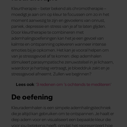
Kleurtherapie – beter bekend als chromotherapie –
moedigt je aan om op kleur te focussen om zo in het
moment aanwezig te zijn en gevoelens van onrust,
paniek, depressie en stress van je af te laten glijden.
Door kleurtherapie te combineren met
ademhalingsoefeningen kan het je een gevoel van
kalmte en ontspanning opleveren wanneer intense
emoties bij je opkomen. Het kan je vooral helpen om
van je stressgevoel af te komen: diep ademhalen
stimuleert parasympatische zenuwstelsel in je lichaam,
waardoor je hartslag vertraagt, je bloeddruk zakt en je
stressgevoel afneemt. Zullen we beginnen?
Lees ook
: ‘
3 redenen om ’s ochtends te mediteren
’
De oefening
Kleurademhalen is een simpele ademhalingstechniek
die je altijd kan gebruiken om te ontspannen. Je haalt er
diep adem voor en visualiseert een bepaalde kleur die
voor jou betekenis heeft, omdat het representeert hoe