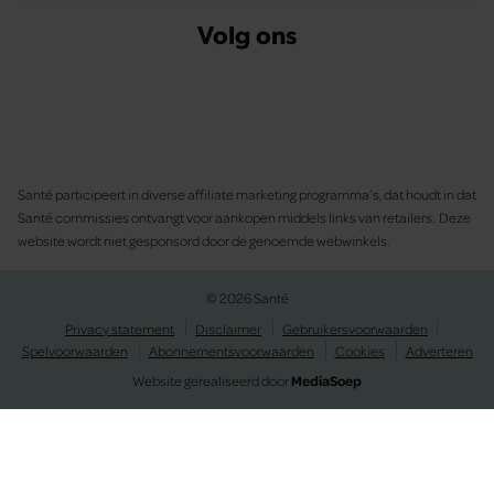
Volg ons
Santé participeert in diverse affiliate marketing programma’s, dat houdt in dat
Santé commissies ontvangt voor aankopen middels links van retailers. Deze
website wordt niet gesponsord door de genoemde webwinkels.
© 2026 Santé
Privacy statement
Disclaimer
Gebruikersvoorwaarden
Spelvoorwaarden
Abonnementsvoorwaarden
Cookies
Adverteren
Website gerealiseerd door
MediaSoep