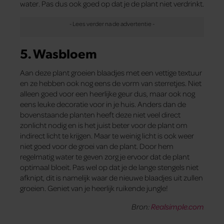
water. Pas dus ook goed op dat je de plant niet verdrinkt.
5. Wasbloem
Aan deze plant groeien blaadjes met een vettige textuur
en ze hebben ook nog eens de vorm van sterretjes. Niet
alleen goed voor een heerlijke geur dus, maar ook nog
eens leuke decoratie voor in je huis. Anders dan de
bovenstaande planten heeft deze niet veel direct
zonlicht nodig en is het juist beter voor de plant om
indirect licht te krijgen. Maar te weinig licht is ook weer
niet goed voor de groei van de plant. Door hem
regelmatig water te geven zorg je ervoor dat de plant
optimaal bloeit. Pas wel op dat je de lange stengels niet
afknipt, dit is namelijk waar de nieuwe blaadjes uit zullen
groeien. Geniet van je heerlijk ruikende jungle!
Bron:
Realsimple.com