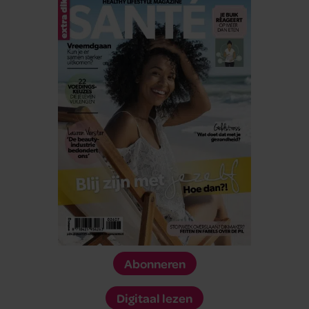
Abonneren
Digitaal lezen