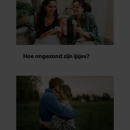
Hoe ongezond zijn ijsjes?