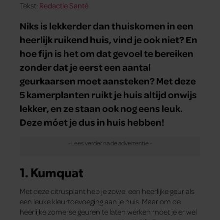
Tekst:
Redactie Santé
Niks is lekkerder dan thuiskomen in een
heerlijk ruikend huis, vind je ook niet? En
hoe fijn is het om dat gevoel te bereiken
zonder dat je eerst een aantal
geurkaarsen moet aansteken? Met deze
5 kamerplanten ruikt je huis altijd onwijs
lekker, en ze staan ook nog eens leuk.
Deze móet je dus in huis hebben!
1. Kumquat
Met deze citrusplant heb je zowel een heerlijke geur als
een leuke kleurtoevoeging aan je huis. Maar om de
heerlijke zomerse geuren te laten werken moet je er wel