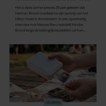
is Lola geboren”
Het is deze zomer precies 25 jaar geleden dat
Herman Brood overleed na zijn sprong van het
Hilton Hotel in Amsterdam. In een openhartig
interview met Nieuwe Revu wandelt Xandra
Brood langs de belangrijkste plekken uit hun
gezamenlijke verleden. Vooral de woning aan de
Lange Leidsedwarsstraat roept een stortvloed
aan herinneringen op. Daar begon hun leven
samen en werd dochter Lola geboren.
GELUKKIG