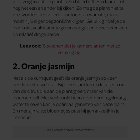
voor zorgen dat de plant in z’n bloei blijft. En daar komt
nog het een en ander bij kijken. Zo mag de plant niet te
veel worden beïnvloed door tocht en warmte, maar
moet hij wel genoeg zonlicht krijgen. Gelukkig hoef je de
plant niet vaak water te geven aangezien deze beter leeft
op relatief droge aarde.
Lees ook
: ‘
6 tekenen dat je kamerplanten niet zo
gelukkig zijn
’
2. Oranje jasmijn
Net als de kumquat geeft de oranje jasmijn ook een
heerlijke citrusgeur af. Bij deze plant komt dat alleen niet
van de citrus die aan de plant groeit, maar van de
bloemen zelf. Met veel zonlicht en door hem regelmatig
water te geven kan je optimaal genieten van deze plant.
En met zijn witte bloemetjes past hij gemakkelijk in je
interieur!