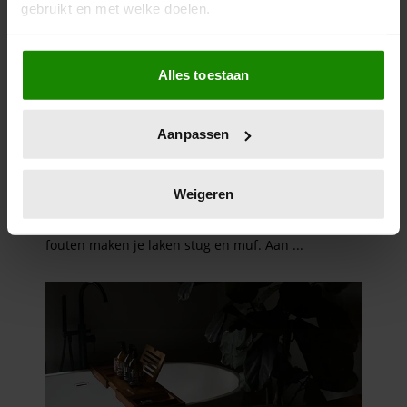
gebruikt en met welke doelen.
Als u het toestaat, willen we ook graag:
Alles toestaan
Informatie verzamelen over uw geografische
locatie, die tot een paar meter nauwkeurig kan zijn
Uw apparaat identificeren door het actief te
Aanpassen
scannen op specifieke eigenschappen (fingerprinting)
Lees meer over hoe uw persoonlijke gegevens worden
verwerkt en stel uw voorkeuren in het
detailgedeelte
in.
Weigeren
U kunt uw toestemming op elk moment wijzigen of
intrekken in de Cookieverklaring.
We gebruiken cookies om content en advertenties te
personaliseren, om functies voor social media te bieden
en om ons websiteverkeer te analyseren. Ook delen we
informatie over uw gebruik van onze site met onze
partners voor social media, adverteren en analyse. Deze
partners kunnen deze gegevens combineren met andere