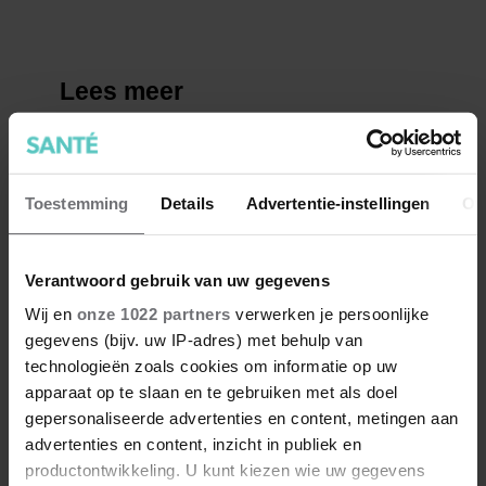
Toestemming
Details
Advertentie-instellingen
Ov
Verantwoord gebruik van uw gegevens
Wij en
onze 1022 partners
verwerken je persoonlijke
gegevens (bijv. uw IP-adres) met behulp van
technologieën zoals cookies om informatie op uw
apparaat op te slaan en te gebruiken met als doel
gepersonaliseerde advertenties en content, metingen aan
advertenties en content, inzicht in publiek en
productontwikkeling. U kunt kiezen wie uw gegevens