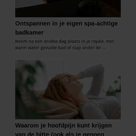
informatie die u aan ze heeft verstrekt of die ze hebben
verzameld op basis van uw gebruik van hun services. U
gaat akkoord met onze cookies als u onze website blijft
gebruiken.