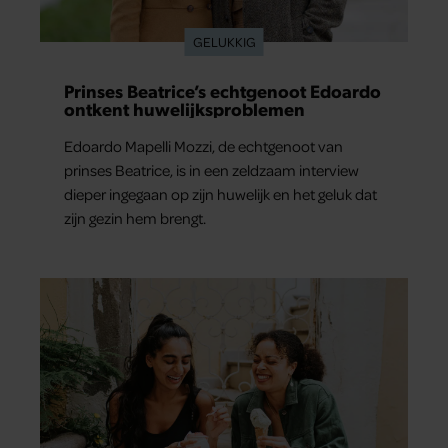
GELUKKIG
Prinses Beatrice’s echtgenoot Edoardo
ontkent huwelijksproblemen
Edoardo Mapelli Mozzi, de echtgenoot van
prinses Beatrice, is in een zeldzaam interview
dieper ingegaan op zijn huwelijk en het geluk dat
zijn gezin hem brengt.