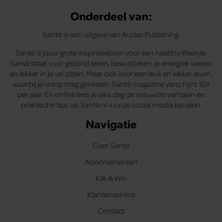
Onderdeel van:
Santé is een uitgave van Audax Publishing.
Santé is jouw grote inspiratiebron voor een healthy lifestyle.
Santé staat voor gezond leven, bewust eten, je energiek voelen
en lekker in je vel zitten. Maar ook voor een leuk en lekker leven,
waarbij je volop mag genieten. Santé magazine verschijnt 10x
per jaar. En online lees je elke dag de nieuwste verhalen en
praktische tips op Santé.nl + onze social media kanalen.
Navigatie
Over Santé
Abonnementen
Klik & Win
Klantenservice
Contact