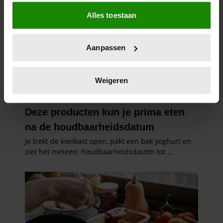
Als u het toestaat, willen we ook graag:
Alles toestaan
Informatie verzamelen over uw geografische
locatie, die tot een paar meter nauwkeurig kan zijn
Uw apparaat identificeren door het actief te
Aanpassen
scannen op specifieke eigenschappen (fingerprinting)
Lees meer over hoe uw persoonlijke gegevens worden
verwerkt en stel uw voorkeuren in het
detailgedeelte
in.
Weigeren
U kunt uw toestemming op elk moment wijzigen of
intrekken in de Cookieverklaring.
We gebruiken cookies om content en advertenties te
personaliseren, om functies voor social media te bieden
en om ons websiteverkeer te analyseren. Ook delen we
informatie over uw gebruik van onze site met onze
partners voor social media, adverteren en analyse. Deze
partners kunnen deze gegevens combineren met andere
informatie die u aan ze heeft verstrekt of die ze hebben
verzameld op basis van uw gebruik van hun services. U
gaat akkoord met onze cookies als u onze website blijft