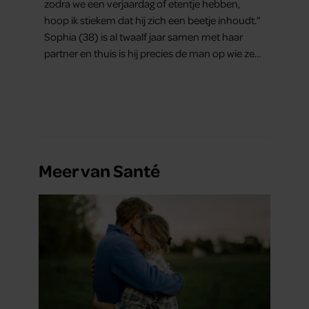
zodra we een verjaardag of etentje hebben,
hoop ik stiekem dat hij zich een beetje inhoudt.”
Sophia (38) is al twaalf jaar samen met haar
partner en thuis is hij precies de man op wie ze
verliefd werd: lief, zorgzaam en grappig. Toch
merkt ze dat ze zich steeds vaker schaamt zodra
ze samen onder de mensen zijn.
Meer van Santé