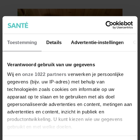
Toestemming
Details
Advertentie-instellingen
Ov
Verantwoord gebruik van uw gegevens
Wij en
onze 1022 partners
verwerken je persoonlijke
Dit is wat slecht slapen écht met
gegevens (bijv. uw IP-adres) met behulp van
je doet
technologieën zoals cookies om informatie op uw
apparaat op te slaan en te gebruiken met als doel
gepersonaliseerde advertenties en content, metingen aan
advertenties en content, inzicht in publiek en
productontwikkeling. U kunt kiezen wie uw gegevens
gebruikt en met welke doelen.