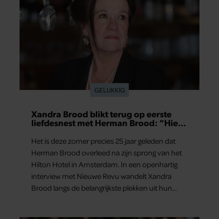
GELUKKIG
Xandra Brood blikt terug op eerste
liefdesnest met Herman Brood: “Hier
is Lola geboren”
Het is deze zomer precies 25 jaar geleden dat
Herman Brood overleed na zijn sprong van het
Hilton Hotel in Amsterdam. In een openhartig
interview met Nieuwe Revu wandelt Xandra
Brood langs de belangrijkste plekken uit hun
gezamenlijke verleden. Vooral de woning aan de
Lange Leidsedwarsstraat roept een stortvloed