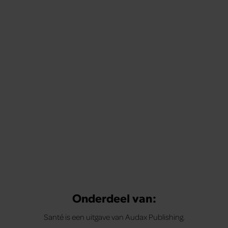
Tips om je lekker in je vel te voelen
Met de Santé nieuwsbrief ontvang je elke week
tips om je energiek, ontspannen en in balans
te voelen.
Onderdeel van:
Santé is een uitgave van Audax Publishing.