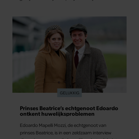
En het leuke: binnen één minuut heb je jouw
foto al in handen.
GELUKKIG
Prinses Beatrice’s echtgenoot Edoardo
ontkent huwelijksproblemen
Edoardo Mapelli Mozzi, de echtgenoot van
prinses Beatrice, is in een zeldzaam interview