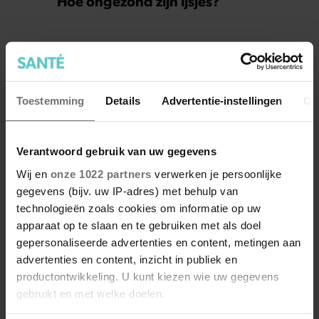
Hoe ongezond zijn ijsjes?
Toestemming
Details
Advertentie-instellingen
Ov
Verantwoord gebruik van uw gegevens
Wij en
onze 1022 partners
verwerken je persoonlijke
gegevens (bijv. uw IP-adres) met behulp van
Wat als je stiekem verliefd op
technologieën zoals cookies om informatie op uw
apparaat op te slaan en te gebruiken met als doel
een ander bent?
gepersonaliseerde advertenties en content, metingen aan
advertenties en content, inzicht in publiek en
productontwikkeling. U kunt kiezen wie uw gegevens
gebruikt en met welke doelen.