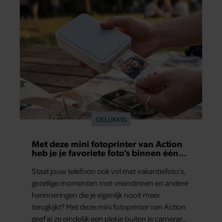
aan herinneringen op. Daar begon hun leven
samen en werd dochter Lola geboren.
GELUKKIG
Met deze mini fotoprinter van Action
heb je je favoriete foto’s binnen één
minuut in handen
Staat jouw telefoon ook vol met vakantiefoto’s,
gezellige momenten met vriendinnen en andere
herinneringen die je eigenlijk nooit meer
terugkijkt? Met deze mini fotoprinter van Action
geef je ze eindelijk een plekje buiten je camerarol.