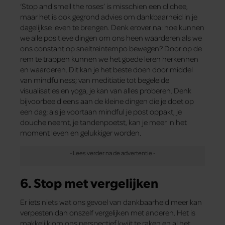
‘Stop and smell the roses’ is misschien een clichee,
maar het is ook gegrond advies om dankbaarheid in je
dagelijkse leven te brengen. Denk erover na: hoe kunnen
we alle positieve dingen om ons heen waarderen als we
ons constant op sneltreintempo bewegen? Door op de
rem te trappen kunnen we het goede leren herkennen
en waarderen. Dit kan je het beste doen door middel
van mindfulness; van meditiatie tot begeleide
visualisaties en yoga, je kan van alles proberen. Denk
bijvoorbeeld eens aan de kleine dingen die je doet op
een dag: als je voortaan mindful je post oppakt, je
douche neemt, je tandenpoetst, kan je meer in het
moment leven en gelukkiger worden.
6. Stop met vergelijken
Er iets niets wat ons gevoel van dankbaarheid meer kan
verpesten dan onszelf vergelijken met anderen. Het is
makkelijk om ons perspectief kwijt te raken en al het