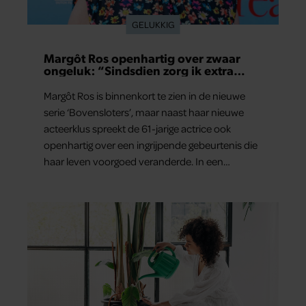
GELUKKIG
Margôt Ros openhartig over zwaar
ongeluk: “Sindsdien zorg ik extra
goed voor mijn brein”
Margôt Ros is binnenkort te zien in de nieuwe
serie ‘Bovensloters’, maar naast haar nieuwe
acteerklus spreekt de 61-jarige actrice ook
openhartig over een ingrijpende gebeurtenis die
haar leven voorgoed veranderde. In een
interview met Margriet vertelt de maker en
actrice van ‘Toren C’ hoe een ernstig ongeluk
haar dwong anders naar zichzelf en haar
gezondheid te kijken. “Mijn leven steekt nu
anders in elkaar”, zegt ze.