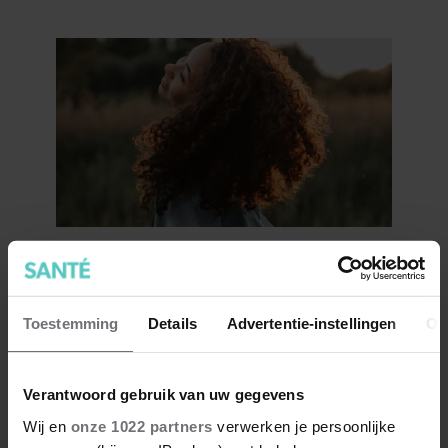
7 kleine dingen die je leven
beter maken (en weinig tijd
kosten)
Toestemming
Details
Advertentie-instellingen
Ov
Verantwoord gebruik van uw gegevens
Wij en
onze 1022 partners
verwerken je persoonlijke