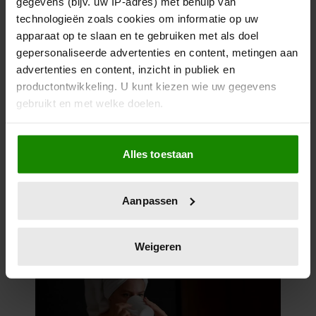
gegevens (bijv. uw IP-adres) met behulp van
technologieën zoals cookies om informatie op uw
apparaat op te slaan en te gebruiken met als doel
gepersonaliseerde advertenties en content, metingen aan
advertenties en content, inzicht in publiek en
productontwikkeling. U kunt kiezen wie uw gegevens
Dit is wat slecht slapen écht met
gebruikt en met welke doelen.
je doet
Als u het toestaat, willen we ook graag:
Alles toestaan
Informatie verzamelen over uw geografische
locatie, die tot een paar meter nauwkeurig kan zijn
Uw apparaat identificeren door het actief te
Aanpassen
scannen op specifieke eigenschappen (fingerprinting)
Lees meer over hoe uw persoonlijke gegevens worden
verwerkt en stel uw voorkeuren in het
detailgedeelte
in.
Weigeren
U kunt uw toestemming op elk moment wijzigen of
intrekken in de Cookieverklaring.
We gebruiken cookies om content en advertenties te