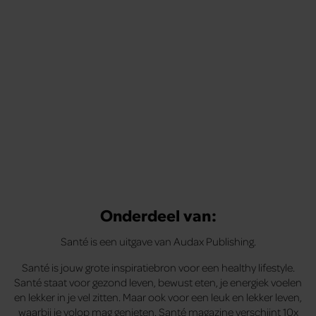
tips om je energiek, ontspannen en in balans
te voelen.
Onderdeel van:
Santé is een uitgave van Audax Publishing.
Santé is jouw grote inspiratiebron voor een healthy lifestyle.
Santé staat voor gezond leven, bewust eten, je energiek voelen
en lekker in je vel zitten. Maar ook voor een leuk en lekker leven,
waarbij je volop mag genieten. Santé magazine verschijnt 10x