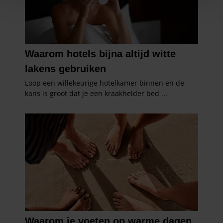
personaliseren, om functies voor social media te bieden
en om ons websiteverkeer te analyseren. Ook delen we
informatie over uw gebruik van onze site met onze
partners voor social media, adverteren en analyse. Deze
partners kunnen deze gegevens combineren met andere
informatie die u aan ze heeft verstrekt of die ze hebben
verzameld op basis van uw gebruik van hun services. U
gaat akkoord met onze cookies als u onze website blijft
gebruiken.