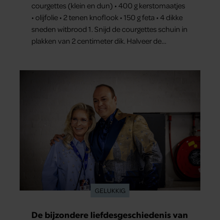
courgettes (klein en dun) • 400 g kerstomaatjes
• olijfolie • 2 tenen knoflook • 150 g feta • 4 dikke
sneden witbrood 1. Snijd de courgettes schuin in
plakken van 2 centimeter dik. Halveer de
tomaatjes. Pel en hak de knoflook. 2. Verhit een
scheut olie in…
GELUKKIG
De bijzondere liefdesgeschiedenis van