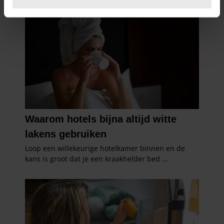
U kunt uw toestemming op elk moment wijzigen of
intrekken in de Cookieverklaring.
We gebruiken cookies om content en advertenties te
personaliseren, om functies voor social media te bieden
en om ons websiteverkeer te analyseren. Ook delen we
informatie over uw gebruik van onze site met onze
partners voor social media, adverteren en analyse. Deze
partners kunnen deze gegevens combineren met andere
informatie die u aan ze heeft verstrekt of die ze hebben
verzameld op basis van uw gebruik van hun services. U
gaat akkoord met onze cookies als u onze website blijft
gebruiken.