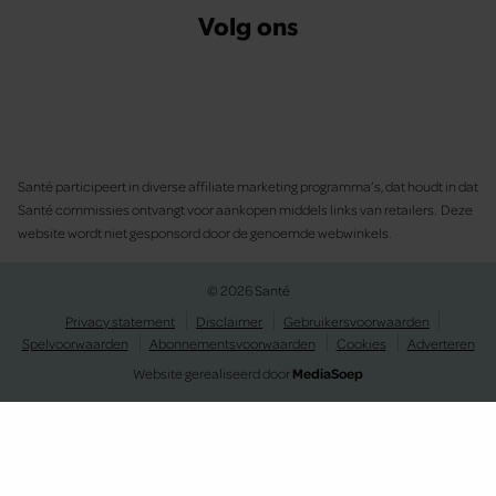
Volg ons
Santé participeert in diverse affiliate marketing programma’s, dat houdt in dat
Santé commissies ontvangt voor aankopen middels links van retailers. Deze
website wordt niet gesponsord door de genoemde webwinkels.
© 2026 Santé
Privacy statement
Disclaimer
Gebruikersvoorwaarden
Spelvoorwaarden
Abonnementsvoorwaarden
Cookies
Adverteren
Website gerealiseerd door
MediaSoep