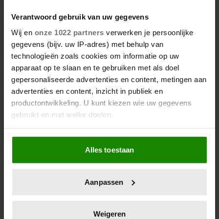
Verantwoord gebruik van uw gegevens
Wij en
onze 1022 partners
verwerken je persoonlijke
gegevens (bijv. uw IP-adres) met behulp van
technologieën zoals cookies om informatie op uw
apparaat op te slaan en te gebruiken met als doel
gepersonaliseerde advertenties en content, metingen aan
advertenties en content, inzicht in publiek en
productontwikkeling. U kunt kiezen wie uw gegevens
gebruikt en met welke doelen.
Als u het toestaat, willen we ook graag:
Alles toestaan
Informatie verzamelen over uw geografische
locatie, die tot een paar meter nauwkeurig kan zijn
Uw apparaat identificeren door het actief te
Aanpassen
scannen op specifieke eigenschappen (fingerprinting)
Lees meer over hoe uw persoonlijke gegevens worden
verwerkt en stel uw voorkeuren in het
detailgedeelte
in.
Weigeren