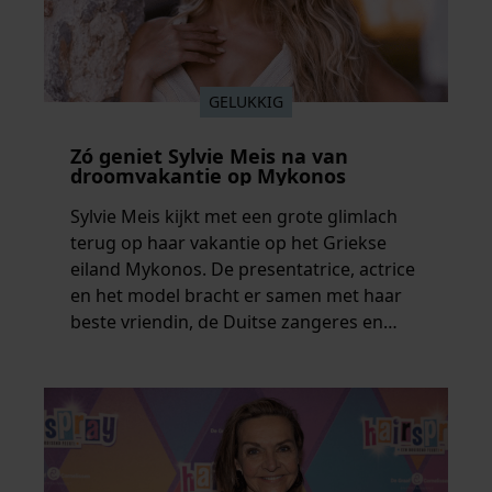
GELUKKIG
Zó geniet Sylvie Meis na van
droomvakantie op Mykonos
Sylvie Meis kijkt met een grote glimlach
terug op haar vakantie op het Griekse
eiland Mykonos. De presentatrice, actrice
en het model bracht er samen met haar
beste vriendin, de Duitse zangeres en
ondernemer Beate van Baal, een week
door. Op sociale media deelt Sylvie Meis
prachtige foto’s van de zonovergoten
bestemming én vertelt ze hoe bijzonder
de reis voor haar is geweest.