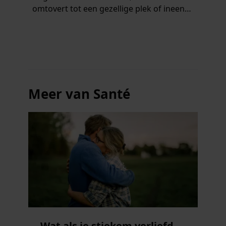
omtovert tot een gezellige plek of ineens
een briljant idee heeft voor een feestje?
Of dat je buurman van een oude
plantenpot een hippe lamp weet te
maken, terwijl jij om de haverklap naar je
sleutels loopt te zoeken.
Meer van Santé
Wat als je stiekem verliefd