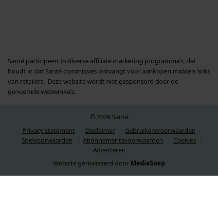
Santé participeert in diverse affiliate marketing programma’s, dat
houdt in dat Santé commissies ontvangt voor aankopen middels links
van retailers. Deze website wordt niet gesponsord door de
genoemde webwinkels.
© 2026 Santé
Privacy statement
Disclaimer
Gebruikersvoorwaarden
Spelvoorwaarden
Abonnementsvoorwaarden
Cookies
Adverteren
Website gerealiseerd door
MediaSoep