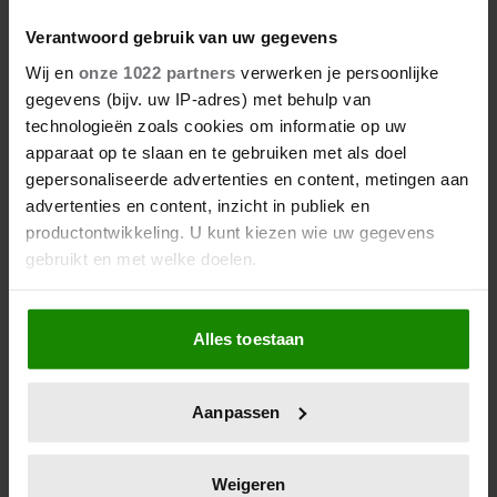
Verantwoord gebruik van uw gegevens
Wij en
onze 1022 partners
verwerken je persoonlijke
gegevens (bijv. uw IP-adres) met behulp van
technologieën zoals cookies om informatie op uw
apparaat op te slaan en te gebruiken met als doel
gepersonaliseerde advertenties en content, metingen aan
advertenties en content, inzicht in publiek en
productontwikkeling. U kunt kiezen wie uw gegevens
gebruikt en met welke doelen.
Als u het toestaat, willen we ook graag:
Alles toestaan
Informatie verzamelen over uw geografische
locatie, die tot een paar meter nauwkeurig kan zijn
Uw apparaat identificeren door het actief te
Aanpassen
scannen op specifieke eigenschappen (fingerprinting)
Lees meer over hoe uw persoonlijke gegevens worden
verwerkt en stel uw voorkeuren in het
detailgedeelte
in.
Weigeren