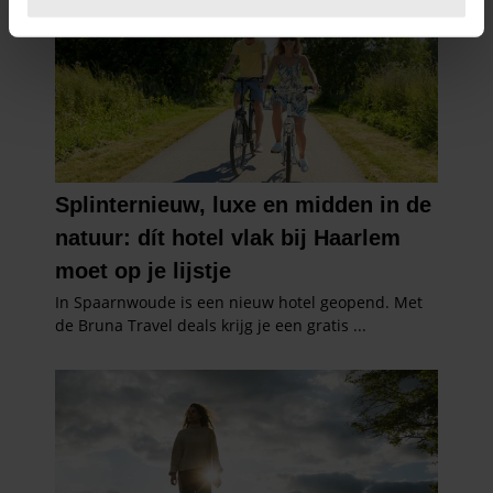
U kunt uw toestemming op elk moment wijzigen of
intrekken in de Cookieverklaring.
We gebruiken cookies om content en advertenties te
personaliseren, om functies voor social media te bieden
en om ons websiteverkeer te analyseren. Ook delen we
informatie over uw gebruik van onze site met onze
partners voor social media, adverteren en analyse. Deze
partners kunnen deze gegevens combineren met andere
informatie die u aan ze heeft verstrekt of die ze hebben
verzameld op basis van uw gebruik van hun services. U
gaat akkoord met onze cookies als u onze website blijft
gebruiken.