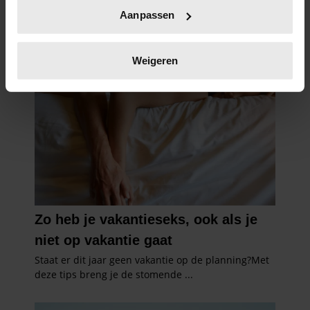
Uw apparaat identificeren door het actief te
Aanpassen
scannen op specifieke eigenschappen (fingerprinting)
Lees meer over hoe uw persoonlijke gegevens worden
verwerkt en stel uw voorkeuren in het
detailgedeelte
in.
Weigeren
U kunt uw toestemming op elk moment wijzigen of
intrekken in de Cookieverklaring.
We gebruiken cookies om content en advertenties te
personaliseren, om functies voor social media te bieden
en om ons websiteverkeer te analyseren. Ook delen we
informatie over uw gebruik van onze site met onze
partners voor social media, adverteren en analyse. Deze
partners kunnen deze gegevens combineren met andere
informatie die u aan ze heeft verstrekt of die ze hebben
verzameld op basis van uw gebruik van hun services. U
gaat akkoord met onze cookies als u onze website blijft
gebruiken.