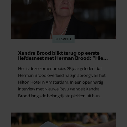
UIT SANTÉ
Xandra Brood blikt terug op eerste
liefdesnest met Herman Brood: “Hier
is Lola geboren”
Het is deze zomer precies 25 jaar geleden dat
Herman Brood overleed na zijn sprong van het
Hilton Hotel in Amsterdam. In een openhartig
interview met Nieuwe Revu wandelt Xandra
Brood langs de belangrijkste plekken uit hun
gezamenlijke verleden. Vooral de woning aan de
Lange Leidsedwarsstraat roept een stortvloed
aan herinneringen op. Daar begon hun leven
samen en werd dochter Lola geboren.