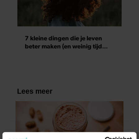
7 kleine dingen die je leven
beter maken (en weinig tijd
kosten)