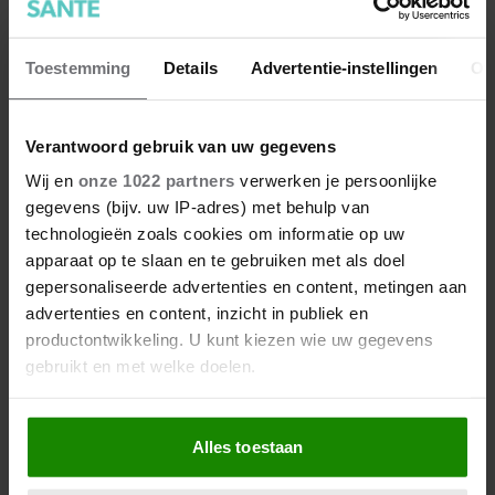
Toestemming
Details
Advertentie-instellingen
Ov
Verantwoord gebruik van uw gegevens
Wij en
onze 1022 partners
verwerken je persoonlijke
gegevens (bijv. uw IP-adres) met behulp van
technologieën zoals cookies om informatie op uw
apparaat op te slaan en te gebruiken met als doel
gepersonaliseerde advertenties en content, metingen aan
advertenties en content, inzicht in publiek en
productontwikkeling. U kunt kiezen wie uw gegevens
gebruikt en met welke doelen.
Als u het toestaat, willen we ook graag:
Alles toestaan
Informatie verzamelen over uw geografische
locatie, die tot een paar meter nauwkeurig kan zijn