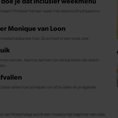
 doe je dat inclusief weekmenu
lichaam? Probeer het een week met deze koolhydraatarme
tster Monique van Loon
rmoederhalskanker had. Ze schreef er een boek over.
buik
 je darmen komen. Want je darmen (en de bacteriën die daarin
ten.
afvallen
 Deze variant kan je helpen om af te vallen én je algehele
ips van Moesmeisje wordt een moestuintje beginnen een eitje.