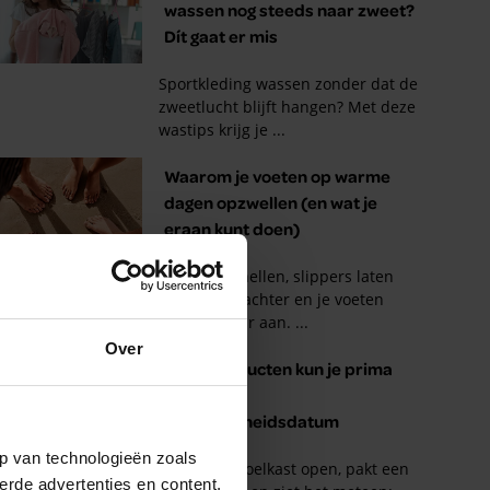
Over
p van technologieën zoals
erde advertenties en content,