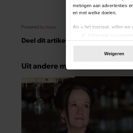
metingen aan advertenties en
en met welke doelen.
Powered by
Issuu
Als u het toestaat, willen we
Informatie verzamelen
Deel dit artikel op social media!
Uw apparaat identific
Lees meer over hoe uw perso
Weigeren
toestemming op elk moment wi
Uit andere media
We gebruiken cookies om cont
websiteverkeer te analyseren
media, adverteren en analys
verstrekt of die ze hebben v
onze website blijft gebruiken.