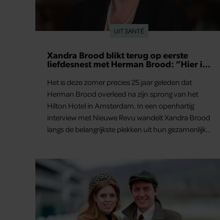
UIT SANTÉ
Xandra Brood blikt terug op eerste
liefdesnest met Herman Brood: “Hier is
Lola geboren”
Het is deze zomer precies 25 jaar geleden dat
Herman Brood overleed na zijn sprong van het
Hilton Hotel in Amsterdam. In een openhartig
interview met Nieuwe Revu wandelt Xandra Brood
langs de belangrijkste plekken uit hun gezamenlijke
verleden. Vooral de woning aan de Lange
Leidsedwarsstraat roept een stortvloed aan
herinneringen op. Daar begon hun leven samen
en werd dochter Lola geboren.