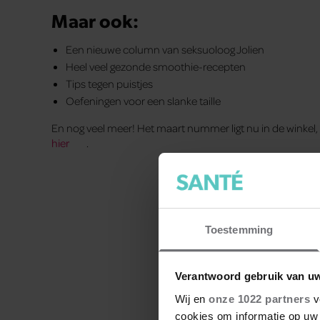
Maar ook:
Een nieuwe column van seksuoloog Jolien
Heel veel gezonde smoothie-recepten
Tips tegen puistjes
Oefeningen voor een slanke taille
En nog veel meer! Het maart nummer ligt nu in de winkel, 
hier
.
Toestemming
Verantwoord gebruik van u
Wij en
onze 1022 partners
v
cookies om informatie op uw 