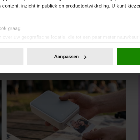
 content, inzicht in publiek en productontwikkeling. U kunt kiez
Publish for Free
 ook graag:
 over uw geografische locatie, die tot een paar meter nauwkeuri
eren door het actief te scannen op specifieke eigenschappen (fing
onlijke gegevens worden verwerkt en stel uw voorkeuren in he
Aanpassen
jzigen of intrekken in de Cookieverklaring.
ent en advertenties te personaliseren, om functies voor social
. Ook delen we informatie over uw gebruik van onze site met on
e. Deze partners kunnen deze gegevens combineren met andere i
erzameld op basis van uw gebruik van hun services. U gaat akk