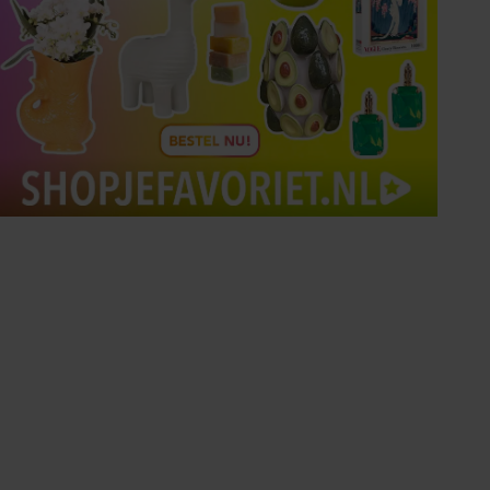
Tips om je lekker in je vel
te voelen
Met de Santé nieuwsbrief ontvang je elke
week tips om je energiek, ontspannen en in
balans te voelen.