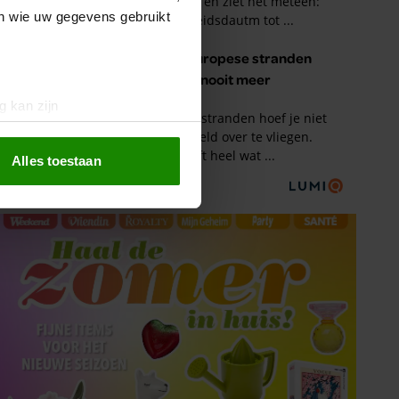
en wie uw gegevens gebruikt
g kan zijn
erprinting)
t
detailgedeelte
in. U kunt uw
Alles toestaan
 media te bieden en om ons
ze partners voor social
nformatie die u aan ze heeft
oord met onze cookies als u