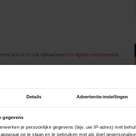
maar je kunt ‘m ook digitaal lezen!
De digitale versie bestel je
Details
Advertentie-instellingen
w gegevens
erwerken je persoonlijke gegevens (bijv. uw IP-adres) met behul
apparaat op te slaan en te gebruiken met als doel gepersonalise