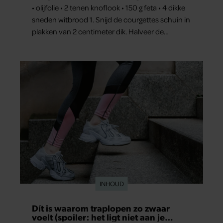
• olijfolie • 2 tenen knoflook • 150 g feta • 4 dikke
sneden witbrood 1. Snijd de courgettes schuin in
plakken van 2 centimeter dik. Halveer de
tomaatjes. Pel en hak de knoflook. 2. Verhit een
scheut olie in…
INHOUD
Dít is waarom traplopen zo zwaar
voelt (spoiler: het ligt niet aan je