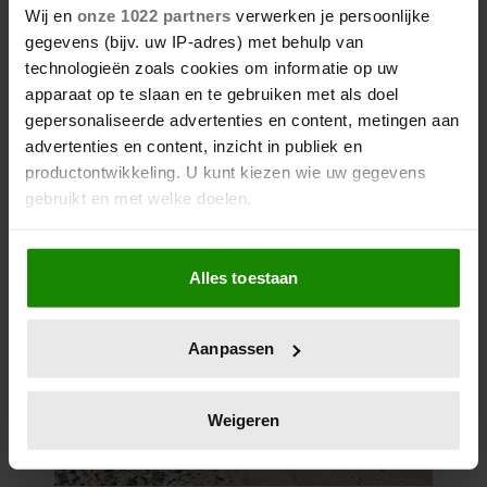
Wij en
onze 1022 partners
verwerken je persoonlijke
gegevens (bijv. uw IP-adres) met behulp van
technologieën zoals cookies om informatie op uw
apparaat op te slaan en te gebruiken met als doel
gepersonaliseerde advertenties en content, metingen aan
advertenties en content, inzicht in publiek en
productontwikkeling. U kunt kiezen wie uw gegevens
gebruikt en met welke doelen.
Als u het toestaat, willen we ook graag:
Alles toestaan
Informatie verzamelen over uw geografische
locatie, die tot een paar meter nauwkeurig kan zijn
Uw apparaat identificeren door het actief te
Aanpassen
scannen op specifieke eigenschappen (fingerprinting)
Lees meer over hoe uw persoonlijke gegevens worden
verwerkt en stel uw voorkeuren in het
detailgedeelte
in.
Weigeren
U kunt uw toestemming op elk moment wijzigen of
intrekken in de Cookieverklaring.