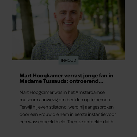
INHOUD
Mart Hoogkamer verrast jonge fan in
Madame Tussauds: ontroerend
moment eindigt in tranen
Mart Hoogkamer was in het Amsterdamse
museum aanwezig om beelden op te nemen.
Terwijl hij even stilstond, werd hij aangesproken
door een vrouw die hem in eerste instantie voor
een wassenbeeld hield. Toen ze ontdekte dat het
écht Mart was, vroeg ze hem of hij nog heel even
wilde blijven staan. Haar zoontje was namelijk…