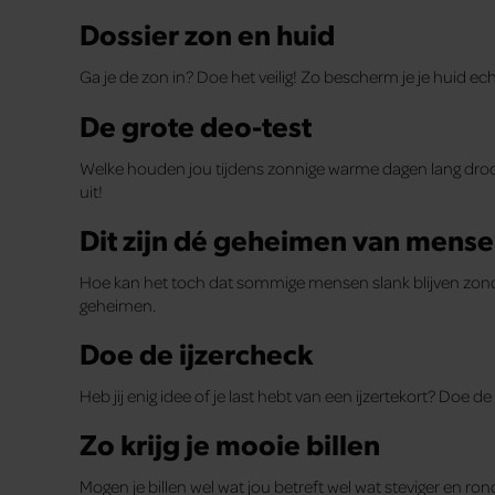
Dossier zon en huid
Ga je de zon in? Doe het veilig! Zo bescherm je je huid e
De grote deo-test
Welke houden jou tijdens zonnige warme dagen lang droog 
uit!
Dit zijn dé geheimen van mensen
Hoe kan het toch dat sommige mensen slank blijven zonde
geheimen.
Doe de ijzercheck
Heb jij enig idee of je last hebt van een ijzertekort? Doe d
Zo krijg je mooie billen
Mogen je billen wel wat jou betreft wel wat steviger en ro