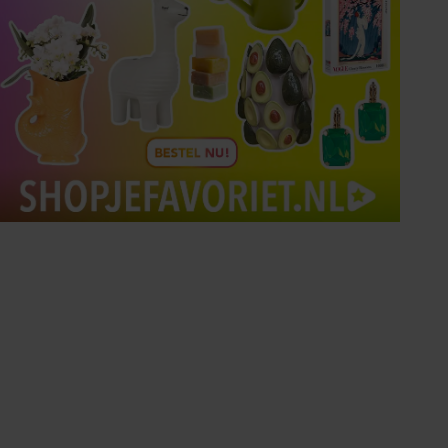
Tips om je lekker in je vel
te voelen
Met de Santé nieuwsbrief ontvang je elke
week tips om je energiek, ontspannen en in
balans te voelen.