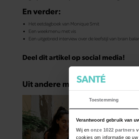
En verder:
Het eetdagboek van Monique Smit
Een weekmenu met vis
Een uitgebreid interview over de leefstijl van brain ba
Deel dit artikel op social media!
Uit andere media
Toestemming
Verantwoord gebruik van u
Wij en
onze 1022 partners
v
cookies om informatie op uw 