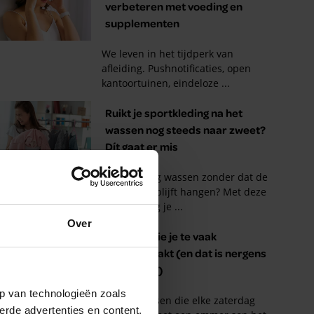
Over
p van technologieën zoals
erde advertenties en content,