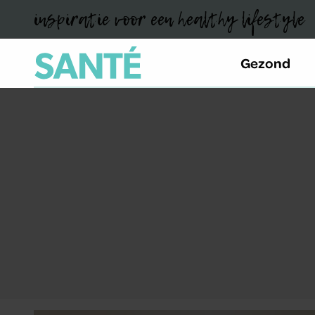
inspiratie voor een healthy lifestyle
Gezond