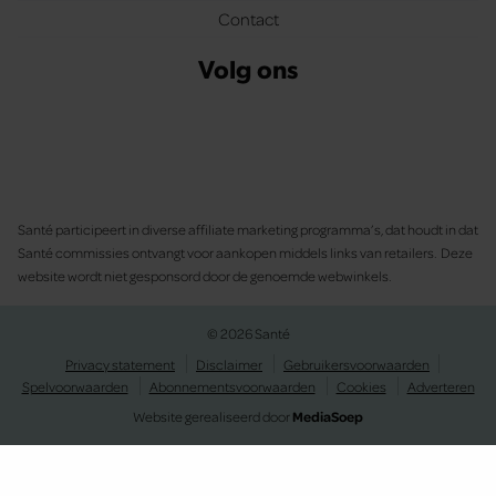
Contact
Volg ons
Santé participeert in diverse affiliate marketing programma’s, dat houdt in dat
Santé commissies ontvangt voor aankopen middels links van retailers. Deze
website wordt niet gesponsord door de genoemde webwinkels.
© 2026 Santé
Privacy statement
Disclaimer
Gebruikersvoorwaarden
Spelvoorwaarden
Abonnementsvoorwaarden
Cookies
Adverteren
Website gerealiseerd door
MediaSoep