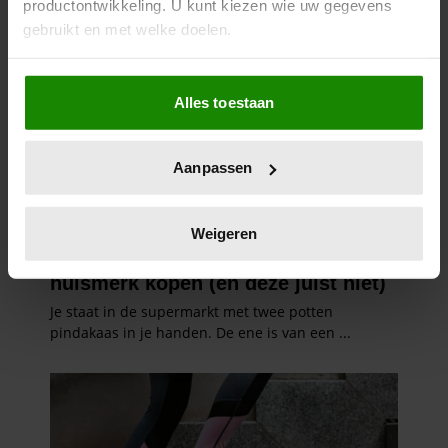
productontwikkeling. U kunt kiezen wie uw gegevens
gebruikt en met welke doelen.
Als u het toestaat, willen we ook graag:
Alles toestaan
Informatie verzamelen over uw geografische
locatie, die tot een paar meter nauwkeurig kan zijn
Uw apparaat identificeren door het actief te
Aanpassen
scannen op specifieke eigenschappen (fingerprinting)
Lees meer over hoe uw persoonlijke gegevens worden
verwerkt en stel uw voorkeuren in het
detailgedeelte
in.
Weigeren
U kunt uw toestemming op elk moment wijzigen of
intrekken in de Cookieverklaring.
We gebruiken cookies om content en advertenties te
personaliseren, om functies voor social media te bieden
en om ons websiteverkeer te analyseren. Ook delen we
informatie over uw gebruik van onze site met onze
partners voor social media, adverteren en analyse. Deze
partners kunnen deze gegevens combineren met andere