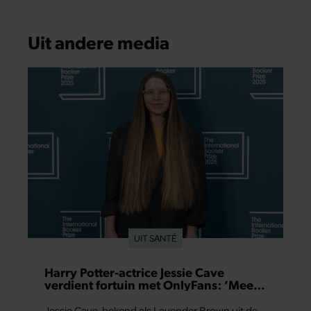
Uit andere media
UIT SANTÉ
Harry Potter-actrice Jessie Cave
verdient fortuin met OnlyFans: ‘Meer
dan in hele acteercarrière’
Jessie Cave, bekend als Lavender Brown uit de