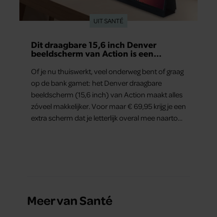
UIT SANTÉ
Dit draagbare 15,6 inch Denver
beeldscherm van Action is een
gamechanger voor thuiswerkers én
binge-watchers
Of je nu thuiswerkt, veel onderweg bent of graag
op de bank gamet: het Denver draagbare
beeldscherm (15,6 inch) van Action maakt alles
zóveel makkelijker. Voor maar € 69,95 krijg je een
extra scherm dat je letterlijk overal mee naartoe
kunt nemen… en dat is in tijden van hybride
werken echt geen overbodige luxe.
Meer van Santé