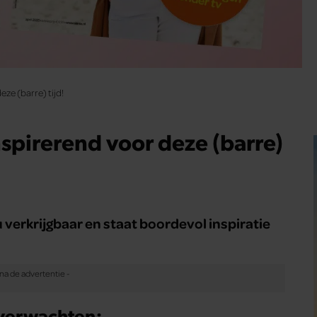
ze (barre) tijd!
nspirerend voor deze (barre)
verkrijgbaar en staat boordevol inspiratie
 verwachten: