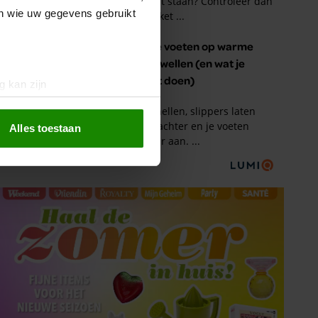
en wie uw gegevens gebruikt
g kan zijn
erprinting)
t
detailgedeelte
in. U kunt uw
Alles toestaan
 media te bieden en om ons
ze partners voor social
nformatie die u aan ze heeft
oord met onze cookies als u