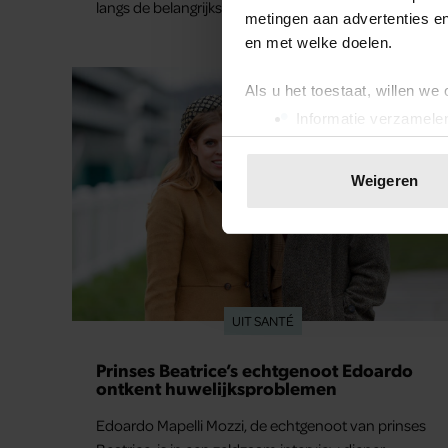
langs de belangrijkste plekken uit hun gezamenlijke
metingen aan advertenties en
verleden. Vooral de woning aan de Lange
en met welke doelen.
Leidsedwarsstraat roept een stortvloed aan
herinneringen op. Daar begon hun leven samen
Als u het toestaat, willen we
en werd dochter Lola geboren.
Informatie verzamelen
Uw apparaat identific
Lees meer over hoe uw perso
Weigeren
toestemming op elk moment wi
We gebruiken cookies om cont
websiteverkeer te analyseren
media, adverteren en analys
verstrekt of die ze hebben v
UIT SANTÉ
onze website blijft gebruiken.
Prinses Beatrice’s echtgenoot Edoardo
ontkent huwelijksproblemen
Edoardo Mapelli Mozzi, de echtgenoot van prinses