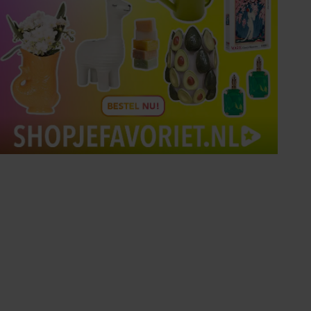
Tips om je lekker in je vel
te voelen
Met de Santé nieuwsbrief ontvang je elke
week tips om je energiek, ontspannen en in
balans te voelen.