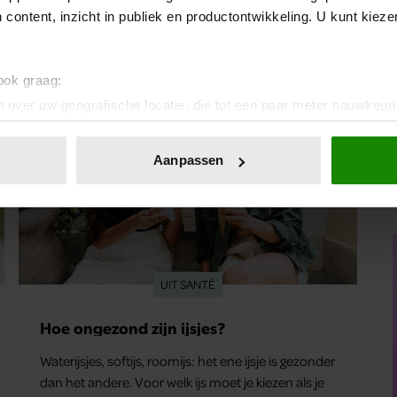
eindelijk een plekje buiten je camerarol. En het
 content, inzicht in publiek en productontwikkeling. U kunt kiez
leuke: binnen één minuut heb je jouw foto al in
handen.
 ook graag:
 over uw geografische locatie, die tot een paar meter nauwkeuri
eren door het actief te scannen op specifieke eigenschappen (fing
onlijke gegevens worden verwerkt en stel uw voorkeuren in he
Aanpassen
jzigen of intrekken in de Cookieverklaring.
ent en advertenties te personaliseren, om functies voor social
. Ook delen we informatie over uw gebruik van onze site met on
e. Deze partners kunnen deze gegevens combineren met andere i
erzameld op basis van uw gebruik van hun services. U gaat akk
UIT SANTÉ
Hoe ongezond zijn ijsjes?
Waterijsjes, softijs, roomijs: het ene ijsje is gezonder
dan het andere. Voor welk ijs moet je kiezen als je