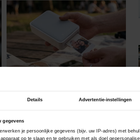
UIT SANTÉ
Met deze mini fotoprinter van Action
Details
Advertentie-instellingen
heb je je favoriete foto’s binnen één
minuut in handen
Staat jouw telefoon ook vol met vakantiefoto’s,
gezellige momenten met vriendinnen en andere
w gegevens
herinneringen die je eigenlijk nooit meer terugkijkt?
erwerken je persoonlijke gegevens (bijv. uw IP-adres) met behul
Met deze mini fotoprinter van Action geef je ze
apparaat op te slaan en te gebruiken met als doel gepersonalise