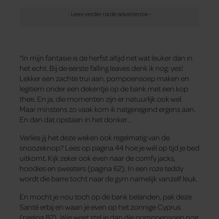
“In mijn fantasie is de herfst altijd net wat leuker dan in
het echt. Bij de eerste falling leaves denk ik nog: yes!
Lekker een zachte trui aan, pompoensoep maken en
legitiem onder een dekentje op de bank met een kop
thee. En ja, die momenten zijn er natuurlijk ook wel.
Maar minstens zo vaak kom ik natgeregend ergens aan.
En dan dat opstaan in het donker…
Verlies jij het deze weken ook regelmatig van de
snoozeknop? Lees op pagina 44 hoe je wél op tijd je bed
uitkomt. Kijk zeker ook even naar de comfy jacks,
hoodies en sweaters (pagina 62). In een roze teddy
wordt die barre tocht naar de gym namelijk vanzelf leuk.
En mocht je nou toch op de bank belanden, pak deze
Santé erbij en waan je even op het zonnige Cyprus
(pagina 82). Wie weet stel je dan die pompoensoep nog