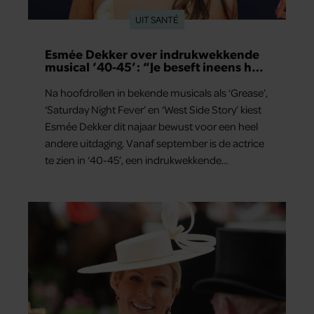
UIT SANTÉ
Esmée Dekker over indrukwekkende
musical ‘40-45’: “Je beseft ineens hoe
kostbaar vrijheid is”
Na hoofdrollen in bekende musicals als ‘Grease’,
‘Saturday Night Fever’ en ‘West Side Story’ kiest
Esmée Dekker dit najaar bewust voor een heel
andere uitdaging. Vanaf september is de actrice
te zien in ‘40-45’, een indrukwekkende
spektakelmusical over de Tweede Wereldoorlog.
Volgens Esmée is het een voorstelling die niet
alleen raakt, maar het publiek ook aan het
denken zet.