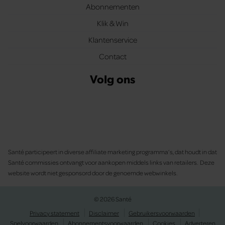
Abonnementen
Klik & Win
Klantenservice
Contact
Volg ons
Santé participeert in diverse affiliate marketing programma’s, dat houdt in dat
Santé commissies ontvangt voor aankopen middels links van retailers. Deze
website wordt niet gesponsord door de genoemde webwinkels.
© 2026 Santé
Privacy statement
Disclaimer
Gebruikersvoorwaarden
Spelvoorwaarden
Abonnementsvoorwaarden
Cookies
Adverteren