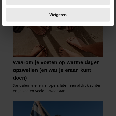
scannen op specifieke eigenschappen (fingerprinting)
Lees meer over hoe uw persoonlijke gegevens worden
verwerkt en stel uw voorkeuren in het
detailgedeelte
in.
Weigeren
U kunt uw toestemming op elk moment wijzigen of
intrekken in de Cookieverklaring.
We gebruiken cookies om content en advertenties te
personaliseren, om functies voor social media te bieden
en om ons websiteverkeer te analyseren. Ook delen we
informatie over uw gebruik van onze site met onze
partners voor social media, adverteren en analyse. Deze
partners kunnen deze gegevens combineren met andere
informatie die u aan ze heeft verstrekt of die ze hebben
verzameld op basis van uw gebruik van hun services. U
gaat akkoord met onze cookies als u onze website blijft
gebruiken.