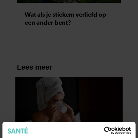
Wat als je stiekem verliefd op
een ander bent?