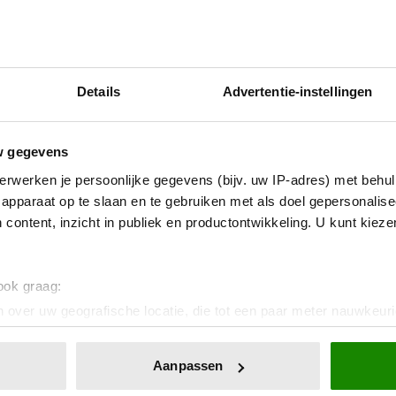
Details
Advertentie-instellingen
UIT SANTÉ
w gegevens
Hoe ongezond zijn ijsjes?
erwerken je persoonlijke gegevens (bijv. uw IP-adres) met behul
apparaat op te slaan en te gebruiken met als doel gepersonalise
Waterijsjes, softijs, roomijs: het ene ijsje is gezonder
 content, inzicht in publiek en productontwikkeling. U kunt kiez
dan het andere. Voor welk ijs moet je kiezen als je
minder calorieën wilt binnenkrijgen?
 ook graag:
 over uw geografische locatie, die tot een paar meter nauwkeuri
eren door het actief te scannen op specifieke eigenschappen (fing
onlijke gegevens worden verwerkt en stel uw voorkeuren in he
Aanpassen
jzigen of intrekken in de Cookieverklaring.