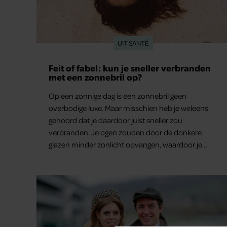
UIT SANTÉ
Feit of fabel: kun je sneller verbranden
met een zonnebril op?
Op een zonnige dag is een zonnebril geen
overbodige luxe. Maar misschien heb je weleens
gehoord dat je daardoor juist sneller zou
verbranden. Je ogen zouden door de donkere
glazen minder zonlicht opvangen, waardoor je
lichaam anders reageert op de zon. Klinkt ergens
logisch, maar klopt het ook echt? Wij zoeken uit
hoe het zit.