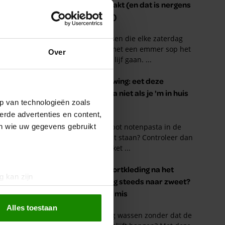
Over
p van technologieën zoals
erde advertenties en content,
en wie uw gegevens gebruikt
g kan zijn
erprinting)
t
detailgedeelte
in. U kunt uw
Alles toestaan