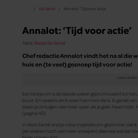
Uit Santé
Annalot: ‘Tijd voor actie’
Annalot: ‘Tijd voor actie’
Tekst:
Redactie Santé
Chef redactie Annalot vindt het na al di
huis en (te veel) gesnoep tijd voor actie!
Een blokje om is de laatste weken gepromoveerd tot het 
buurt. En opeens zie ik weer hoe mooi die is. Ik geniet van 
staan je zintuigen veel meer open als je geen haast heb
(pagina 42).
In deze Santé vind je volop inspiratie om gezond en slan
(en stiekem toch wat meer snoepen) allemaal wel aan toe
lijnen (pagina 54).