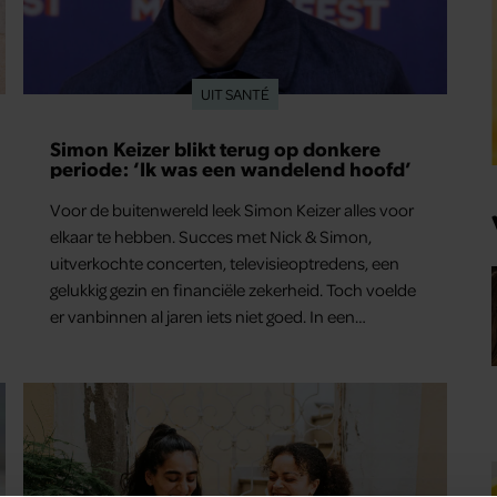
UIT SANTÉ
Simon Keizer blikt terug op donkere
periode: ‘Ik was een wandelend hoofd’
Voor de buitenwereld leek Simon Keizer alles voor
elkaar te hebben. Succes met Nick & Simon,
uitverkochte concerten, televisieoptredens, een
gelukkig gezin en financiële zekerheid. Toch voelde
er vanbinnen al jaren iets niet goed. In een
openhartig interview met ‘MAX Magazine’ vertelt
de zanger dat hij lange tijd vooral overleefde en
steeds verder van zijn gevoel verwijderd raakte.