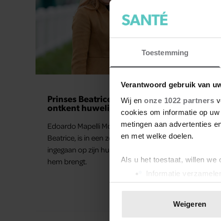
Toestemming
UIT SANTÉ
Verantwoord gebruik van u
Prinses Beatrice’s echtgenoot Edoardo
Wij en
onze 1022 partners
v
ontkent huwelijksproblemen
cookies om informatie op uw 
metingen aan advertenties en
Edoardo Mapelli Mozzi, de echtgenoot van prinses
en met welke doelen.
Beatrice, is in een zeldzaam interview dieper
ingegaan op zijn huwelijk en het geluk dat zijn gezin
Als u het toestaat, willen we
hem brengt.
Informatie verzamelen
Uw apparaat identific
Lees meer over hoe uw perso
Weigeren
toestemming op elk moment wi