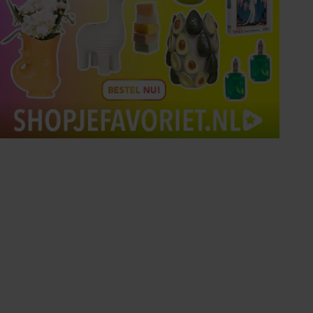
Tips om je lekker in je vel
te voelen
Met de Santé nieuwsbrief ontvang je elke
week tips om je energiek, ontspannen en in
balans te voelen.