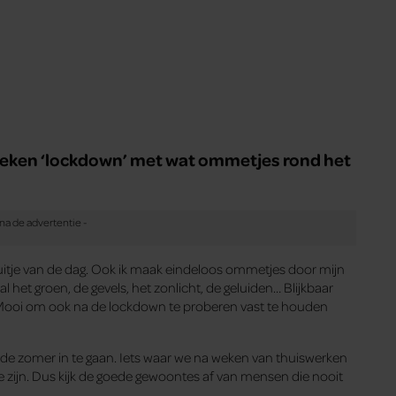
e weken ‘lockdown’ met wat ommetjes rond het
uitje van de dag. Ook ik maak eindeloos ommetjes door mijn
al het groen, de gevels, het zonlicht, de geluiden… Blijkbaar
t. Mooi om ook na de lockdown te proberen vast te houden
k de zomer in te gaan. Iets waar we na weken van thuiswerken
 zijn. Dus kijk de goede gewoontes af van mensen die nooit