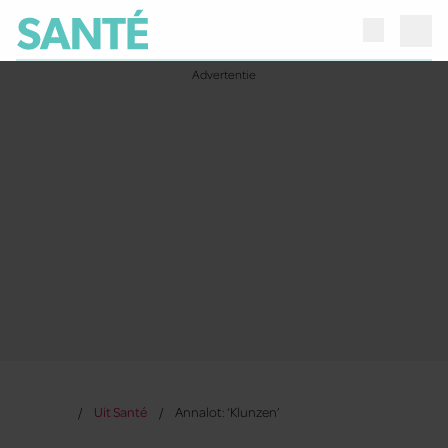
Uit Santé
Annalot: ‘Klunzen’