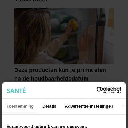
Toestemming
Details
Advertentie-instellingen
Ov
Verantwoord gebruik van uw gegevens