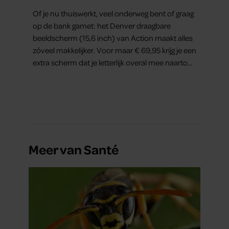
gamechanger voor thuiswerkers én
binge-watchers
Of je nu thuiswerkt, veel onderweg bent of graag
op de bank gamet: het Denver draagbare
beeldscherm (15,6 inch) van Action maakt alles
zóveel makkelijker. Voor maar € 69,95 krijg je een
extra scherm dat je letterlijk overal mee naartoe
kunt nemen… en dat is in tijden van hybride
werken echt geen overbodige luxe.
Meer van Santé