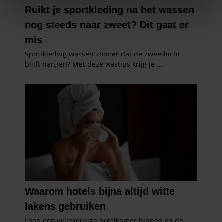
We gebruiken cookies om content en advertenties te
personaliseren, om functies voor social media te bieden
en om ons websiteverkeer te analyseren. Ook delen we
informatie over uw gebruik van onze site met onze
partners voor social media, adverteren en analyse. Deze
partners kunnen deze gegevens combineren met andere
informatie die u aan ze heeft verstrekt of die ze hebben
verzameld op basis van uw gebruik van hun services. U
gaat akkoord met onze cookies als u onze website blijft
gebruiken.