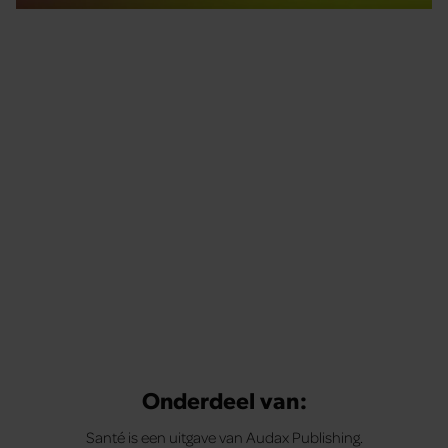
Tips om je lekker in je vel te voelen
Met de Santé nieuwsbrief ontvang je elke week
tips om je energiek, ontspannen en in balans
te voelen.
Onderdeel van:
Santé is een uitgave van Audax Publishing.