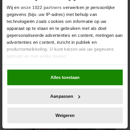
Wij en
onze 1022 partners
verwerken je persoonlijke
gegevens (bijv. uw IP-adres) met behulp van
technologieën zoals cookies om informatie op uw
apparaat op te slaan en te gebruiken met als doel
gepersonaliseerde advertenties en content, metingen aan
advertenties en content, inzicht in publiek en
productontwikkeling. U kunt kiezen wie uw gegevens
gebruikt en met welke doelen.
Als u het toestaat, willen we ook graag:
Alles toestaan
Informatie verzamelen over uw geografische
locatie, die tot een paar meter nauwkeurig kan zijn
Uw apparaat identificeren door het actief te
Aanpassen
scannen op specifieke eigenschappen (fingerprinting)
Lees meer over hoe uw persoonlijke gegevens worden
verwerkt en stel uw voorkeuren in het
detailgedeelte
in.
Weigeren
U kunt uw toestemming op elk moment wijzigen of
intrekken in de Cookieverklaring.