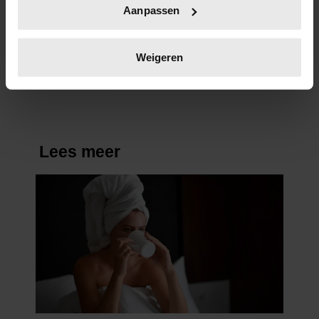
Uw apparaat identificeren door het actief te
Aanpassen
scannen op specifieke eigenschappen (fingerprinting)
7 kleine dingen die je leven
Lees meer over hoe uw persoonlijke gegevens worden
beter maken (en weinig tijd
verwerkt en stel uw voorkeuren in het
detailgedeelte
in.
Weigeren
kosten)
U kunt uw toestemming op elk moment wijzigen of
intrekken in de Cookieverklaring.
We gebruiken cookies om content en advertenties te
personaliseren, om functies voor social media te bieden
en om ons websiteverkeer te analyseren. Ook delen we
informatie over uw gebruik van onze site met onze
partners voor social media, adverteren en analyse. Deze
partners kunnen deze gegevens combineren met andere
informatie die u aan ze heeft verstrekt of die ze hebben
verzameld op basis van uw gebruik van hun services. U
gaat akkoord met onze cookies als u onze website blijft
gebruiken.