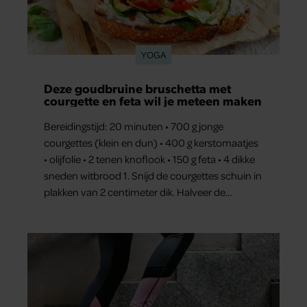
YOGA
Deze goudbruine bruschetta met
courgette en feta wil je meteen maken
Bereidingstijd: 20 minuten • 700 g jonge
courgettes (klein en dun) • 400 g kerstomaatjes
• olijfolie • 2 tenen knoflook • 150 g feta • 4 dikke
sneden witbrood 1. Snijd de courgettes schuin in
plakken van 2 centimeter dik. Halveer de
tomaatjes. Pel en hak de knoflook. 2. Verhit een
scheut olie in…