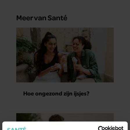
Meer van Santé
Hoe ongezond zijn ijsjes?