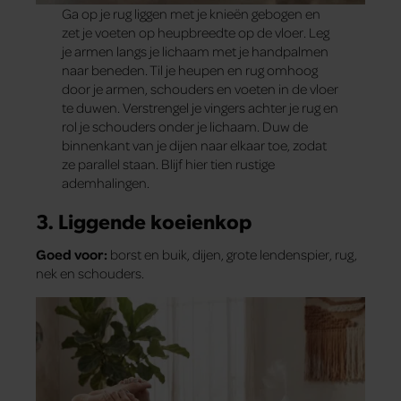
Ga op je rug liggen met je knieën gebogen en
zet je voeten op heupbreedte op de vloer. Leg
je armen langs je lichaam met je handpalmen
naar beneden. Til je ­heupen en rug omhoog
door je armen, schouders en voeten in de vloer
te duwen. Verstrengel je vingers achter je rug en
rol je schouders onder je lichaam. Duw de
binnenkant van je dijen naar elkaar toe, zodat
ze parallel staan. Blijf hier tien rustige
ademhalingen.
3. Liggende koeienkop
Goed voor:
borst en buik, dijen, grote lendenspier, rug,
nek en schouders.