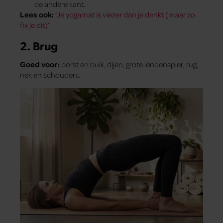
de andere kant.
Lees ook:
‘Je yogamat is viezer dan je denkt (maar zo
fix je dit)’
2. Brug
Goed voor:
borst en buik, dijen, grote lendenspier, rug,
nek en schouders.