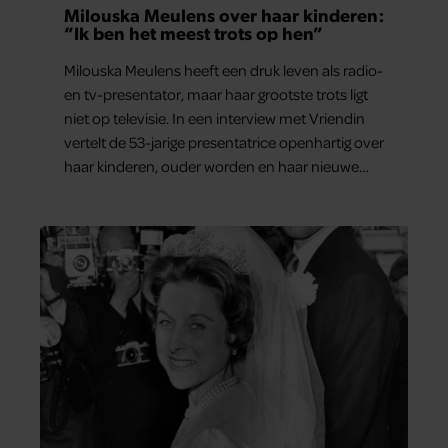
Milouska Meulens over haar kinderen:
“Ik ben het meest trots op hen”
Milouska Meulens heeft een druk leven als radio-
en tv-presentator, maar haar grootste trots ligt
niet op televisie. In een interview met Vriendin
vertelt de 53-jarige presentatrice openhartig over
haar kinderen, ouder worden en haar nieuwe
kinderboek Chill. Ook blikt ze terug op haar jeugd
en deelt ze welke levenslessen haar vandaag de
dag het meest bezighouden.