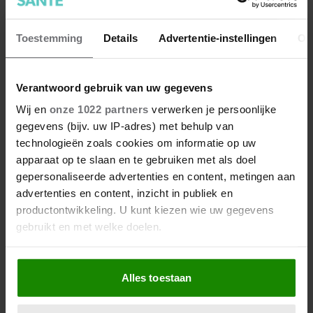
Toestemming
Details
Advertentie-instellingen
Ov
Verantwoord gebruik van uw gegevens
Wij en
onze 1022 partners
verwerken je persoonlijke
Wat als je stiekem verliefd op
gegevens (bijv. uw IP-adres) met behulp van
een ander bent?
technologieën zoals cookies om informatie op uw
apparaat op te slaan en te gebruiken met als doel
gepersonaliseerde advertenties en content, metingen aan
advertenties en content, inzicht in publiek en
productontwikkeling. U kunt kiezen wie uw gegevens
gebruikt en met welke doelen.
Als u het toestaat, willen we ook graag:
Alles toestaan
Informatie verzamelen over uw geografische
locatie, die tot een paar meter nauwkeurig kan zijn