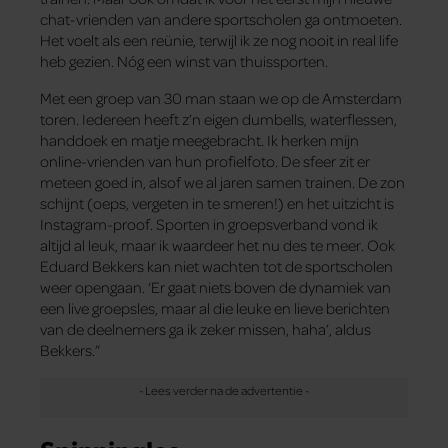
chat-vrienden van andere sportscholen ga ontmoeten.
Het voelt als een reünie, terwijl ik ze nog nooit in real life
heb gezien. Nóg een winst van thuissporten.
Met een groep van 30 man staan we op de Amsterdam
toren. Iedereen heeft z’n eigen dumbells, waterflessen,
handdoek en matje meegebracht. Ik herken mijn
online-vrienden van hun profielfoto. De sfeer zit er
meteen goed in, alsof we al jaren samen trainen. De zon
schijnt (oeps, vergeten in te smeren!) en het uitzicht is
Instagram-proof. Sporten in groepsverband vond ik
altijd al leuk, maar ik waardeer het nu des te meer. Ook
Eduard Bekkers kan niet wachten tot de sportscholen
weer opengaan. ‘Er gaat niets boven de dynamiek van
een live groepsles, maar al die leuke en lieve berichten
van de deelnemers ga ik zeker missen, haha’, aldus
Bekkers.”