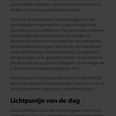
sportmatties na de les is verruild voor chatten met de
andere online thuissporters tijdens de les.
Ook voor de sportdocent verschilt lesgeven in het
coronatijdperk nogal met het ‘oude normaal’ in de
sportschool. Eduard Bekkers: ‘Nu geef ik veel energie en
praat ik tegen een iPad, terwijl er niks terugkomt.
Daarom ben ik de communicatie met de deelnemers
op het beeldscherm gaan stimuleren: een reactie hoe
zwaar ze het vinden, duimpjes, hartjes. Zo krijg je toch
een groepsgevoel en groepsdynamiek. Na de les lees ik
alle berichten terug. Zo leuk! Dat geeft mij de energie die
ik tijdens het live streaming lesgeven mis.’
Een pluspunt van thuissporten is dat ik in dezelfde tijd
die ik in de sportschool kwijt ben aan 1 lesuur ik nu 2 uur
kan thuissporten. Laptop dicht, douchen en door.”
Lichtpuntje van de dag
Eduard Bekkers: ‘Door het online lesgeven, kan ik mijn
deelnemers van vier verschillende sportscholen tegelijk