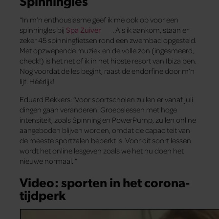
Spinningles
“In m’n enthousiasme geef ik me ook op voor een
spinningles bij
Spa Zuiver
. Als ik aankom, staan er
zeker 45 spinningfietsen rond een zwembad opgesteld.
Met opzwepende muziek en de volle zon (ingesmeerd,
check!) is het net of ik in het hipste resort van Ibiza ben.
Nog voordat de les begint, raast de endorfine door m’n
lijf. Héérlijk!
Eduard Bekkers: ‘Voor sportscholen zullen er vanaf juli
dingen gaan veranderen. Groepslessen met hoge
intensiteit, zoals Spinning en PowerPump, zullen online
aangeboden blijven worden, omdat de capaciteit van
de meeste sportzalen beperkt is. Voor dit soort lessen
wordt het online lesgeven zoals we het nu doen het
nieuwe normaal.'”
Video: sporten in het corona-
tijdperk