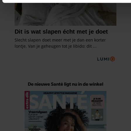
om functies voor social media te bieden en om ons websitev
analyseren. Ook delen we informatie over uw gebruik van on
met onze partners voor social media, adverteren en analyse
partners kunnen deze gegevens combineren met andere info
u aan ze heeft verstrekt of die ze hebben verzameld op basi
gebruik van hun services. U gaat akkoord met onze cookies 
onze website blijft gebruiken.
De nieuwe Santé ligt nu in de winkel