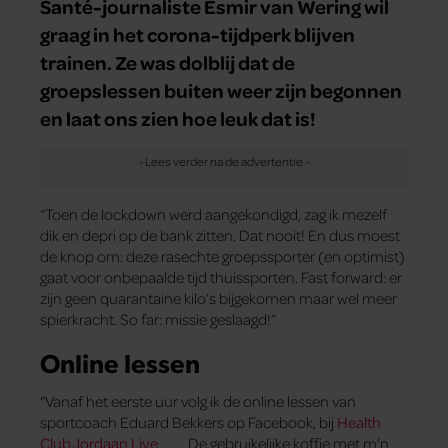
Santé-journaliste Esmir van Wering wil
graag in het corona-tijdperk blijven
trainen. Ze was dolblij dat de
groepslessen buiten weer zijn begonnen
en laat ons zien hoe leuk dat is!
“Toen de lockdown werd aangekondigd, zag ik mezelf
dik en depri op de bank zitten. Dat nooit! En dus moest
de knop om: deze rasechte groepssporter (en optimist)
gaat voor onbepaalde tijd thuissporten. Fast forward: er
zijn geen quarantaine kilo’s bijgekomen maar wel meer
spierkracht. So far: missie geslaagd!”
Online lessen
“Vanaf het eerste uur volg ik de online lessen van
sportcoach Eduard Bekkers op Facebook, bij
Health
Club Jordaan Live
. De gebruikelijke koffie met m’n