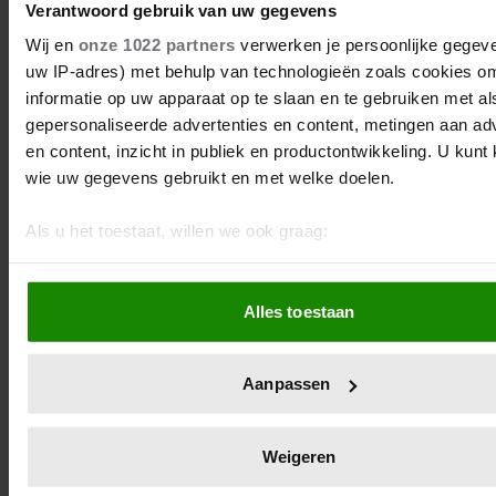
Verantwoord gebruik van uw gegevens
Wij en
onze 1022 partners
verwerken je persoonlijke gegeve
uw IP-adres) met behulp van technologieën zoals cookies o
informatie op uw apparaat op te slaan en te gebruiken met al
gepersonaliseerde advertenties en content, metingen aan ad
en content, inzicht in publiek en productontwikkeling. U kunt
wie uw gegevens gebruikt en met welke doelen.
Als u het toestaat, willen we ook graag:
Informatie verzamelen over uw geografische locatie, d
paar meter nauwkeurig kan zijn
Alles toestaan
Uw apparaat identificeren door het actief te scannen 
specifieke eigenschappen (fingerprinting)
Lees meer over hoe uw persoonlijke gegevens worden verwe
Aanpassen
stel uw voorkeuren in het
detailgedeelte
in. U kunt uw toes
op elk moment wijzigen of intrekken in de Cookieverklaring.
Weigeren
We gebruiken cookies om content en advertenties te persona