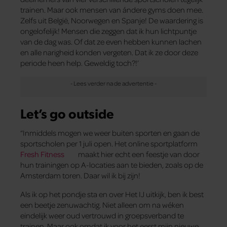
trainen. Maar ook mensen van ándere gyms doen mee.
Zelfs uit België, Noorwegen en Spanje! De waardering is
ongelofelijk! Mensen die zeggen dat ik hun lichtpuntje
van de dag was. Of dat ze even hebben kunnen lachen
en alle narigheid konden vergeten. Dat ik ze door deze
periode heen help. Geweldig toch?!’
Let’s go outside
“Inmiddels mogen we weer buiten sporten en gaan de
sportscholen per 1 juli open. Het online sportplatform
Fresh Fitness
maakt hier echt een feestje van door
hun trainingen op A-locaties aan te bieden, zoals op de
Amsterdam toren. Daar wil ik bij zijn!
Als ik op het pondje sta en over Het IJ uitkijk, ben ik best
een beetje zenuwachtig. Niet alleen om na wéken
eindelijk weer oud vertrouwd in groepsverband te
trainen. Maar ook omdat ik voor het eerst mijn nieuwe