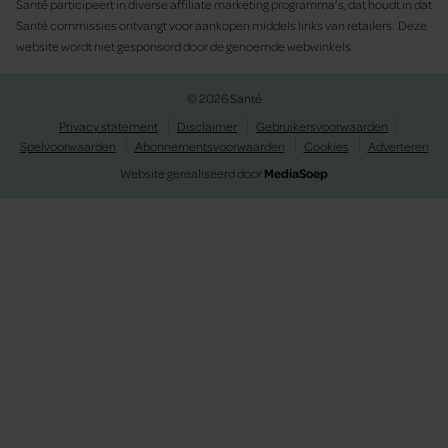
Santé participeert in diverse affiliate marketing programma’s, dat houdt in dat
Santé commissies ontvangt voor aankopen middels links van retailers. Deze
website wordt niet gesponsord door de genoemde webwinkels.
© 2026 Santé
Privacy statement
Disclaimer
Gebruikersvoorwaarden
Spelvoorwaarden
Abonnementsvoorwaarden
Cookies
Adverteren
Website gerealiseerd door
MediaSoep