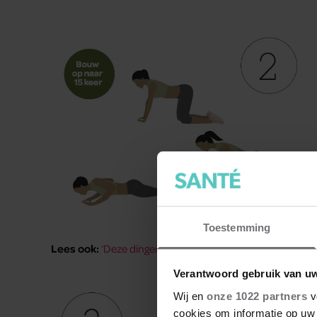
Toestemming
Lees ook:
‘Deze dingen over spiermassa wist je nog niet’
Verantwoord gebruik van u
Wij en
onze 1022 partners
v
cookies om informatie op uw 