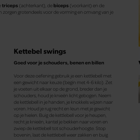
e
triceps
(achterkant), de
biceps
(voorkant) en de
s en zorgen grotendeels voor de vorming en omvang van je
Kettebel swings
Goed voor je schouders, benen en billen
Voor deze oefening gebruik je een kettlebell met
een gewicht naar keuze (begin met 4-6 kilo). Zet
je voeten uit elkaar op de grond, breder dan je
schouders, houd je knieën licht gebogen. Neem
de kettlebell in je handen, je knokkels wijzen naar
voren. Houd je rug recht en leun met je gewicht
op je hielen. Buig de kettlebell voor je heupen,
recht je knieën, kantel je bekken naar voren en
zwiep de kettlebell tot schouderhoogte. Stop
bovenin, laat de kettlebell weer zakken en buig