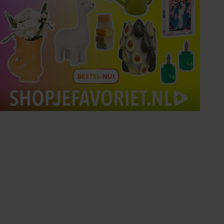
Tips om je lekker in je vel
te voelen
Met de Santé nieuwsbrief ontvang je elke
week tips om je energiek, ontspannen en in
balans te voelen.