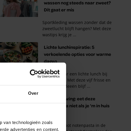
Over
p van technologieën zoals
erde advertenties en content,