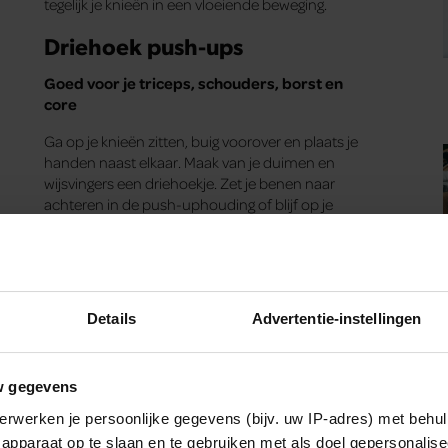
tegelijk je knieën in een vloeiende beweging.
Driehoek push-ups
Goed voor je triceps, schouders, borst en
core
Ga op je knieën zitten, buig voorover en plaats je
handen naast elkaar. Maak van je duimen en
wijsvingers een driehoekje. Zet je benen naar
achteren in de push-uphouding of blijf op je
knieën zitten als je geen push-up kunt doen met
je knieën van de vloer. Laat je (boven)lichaam
naar beneden zakken en houd je hoofd in één lijn
met je rug, zodat je de vloer niet raakt. Buig je
ellebogen en houd je handen in de
Details
Advertentie-instellingen
driehoeksvorm. Druk jezelf weer op.
w gegevens
Elleboog plank push-ups
erwerken je persoonlijke gegevens (bijv. uw IP-adres) met behul
apparaat op te slaan en te gebruiken met als doel gepersonalise
Goed voor je triceps, biceps, schouders, lage