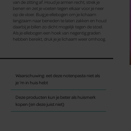
van de zitting af. Houd je armen recht, strek je
benen en zet je voeten tegen elkaar voor je neer
op de vloer. Buig je ellebogen om je lichaam
langzaam naar beneden te laten zakken en houd
daarbij je billen zo dicht mogelijk tegen de stoel.
Als je ellebogen een hoek van negentig graden
hebben bereikt, druk je je lichaam weer omhoog.
Waarschuwing: eet deze notenpasta niet als
je ‘m in huis hebt
Deze producten kun je beter als huismerk
kopen (en deze juist niet)