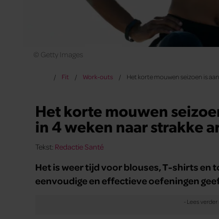
© Getty Images
Fit
Work-outs
Het korte mouwen seizoen is aang
Het korte mouwen seizoen
in 4 weken naar strakke 
Tekst:
Redactie Santé
Het is weer tijd voor blouses, T-shirts en
eenvoudige en effectieve oefeningen geef 