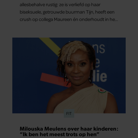
allesbehalve rustig: ze is verliefd op haar
biseksuele, getrouwde buurman Tijn, heeft een
crush op collega Maureen én onderhoudt in het
geheim een seksuele relatie met een bekende
Nederlander. In dit weekoverzicht lees je in het
kort wat er de afgelopen dagen allemaal in haar
leven gebeurde.
FIT
Milouska Meulens over haar kinderen:
“Ik ben het meest trots op hen”