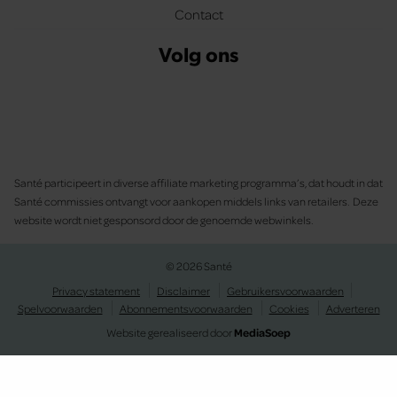
Contact
Volg ons
Santé participeert in diverse affiliate marketing programma’s, dat houdt in dat
Santé commissies ontvangt voor aankopen middels links van retailers. Deze
website wordt niet gesponsord door de genoemde webwinkels.
© 2026 Santé
Privacy statement
Disclaimer
Gebruikersvoorwaarden
Spelvoorwaarden
Abonnementsvoorwaarden
Cookies
Adverteren
Website gerealiseerd door
MediaSoep