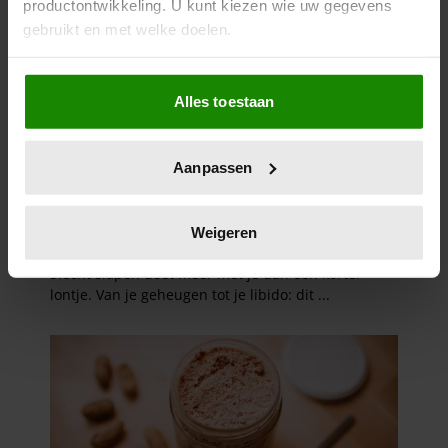
productontwikkeling. U kunt kiezen wie uw gegevens
gebruikt en met welke doelen.
Als u het toestaat, willen we ook graag:
Alles toestaan
Informatie verzamelen over uw geografische
locatie, die tot een paar meter nauwkeurig kan zijn
Uw apparaat identificeren door het actief te
Aanpassen
scannen op specifieke eigenschappen (fingerprinting)
Lees meer over hoe uw persoonlijke gegevens worden
verwerkt en stel uw voorkeuren in het
detailgedeelte
in.
Weigeren
U kunt uw toestemming op elk moment wijzigen of
intrekken in de Cookieverklaring.
We gebruiken cookies om content en advertenties te
personaliseren, om functies voor social media te bieden
en om ons websiteverkeer te analyseren. Ook delen we
informatie over uw gebruik van onze site met onze
partners voor social media, adverteren en analyse. Deze
partners kunnen deze gegevens combineren met andere