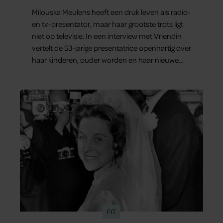
Milouska Meulens heeft een druk leven als radio-
en tv-presentator, maar haar grootste trots ligt
niet op televisie. In een interview met Vriendin
vertelt de 53-jarige presentatrice openhartig over
haar kinderen, ouder worden en haar nieuwe
kinderboek Chill. Ook blikt ze terug op haar jeugd
en deelt ze welke levenslessen haar vandaag de
dag het meest bezighouden.
FIT