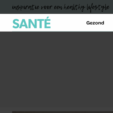
inspiratie voor een healthy lifestyle
Gezond