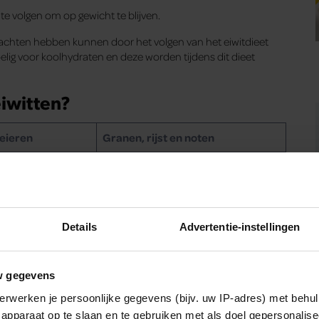
k te volgen om op gewicht te blijven.
achten hebben kunnen door het volgen van het eiwitdieet
lig voor koolhydraten en deze worden tijdens dit dieet
eiwitten?
 eieren
Granen, rijst en noten
Cashewnoten
let
Havermout
Pistache noten
Details
Advertentie-instellingen
Zilverliesrijst
w gegevens
Quinoa
erwerken je persoonlijke gegevens (bijv. uw IP-adres) met behul
apparaat op te slaan en te gebruiken met als doel gepersonalise