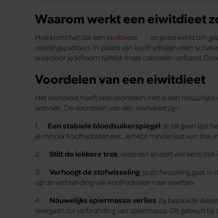
Waarom werkt een eiwitdieet 
Hoe komt het dat een
eiwitdieet
zo goed werkt om gez
voedingspatroon. In plaats van koolhydraten eten schakel j
waardoor je lichaam tijdelijk meer calorieën verband. Daarb
Voordelen van een eiwitdieet
Het eiwitdieet heeft veel voordelen. Het is een natuurlijke
wennen. De voordelen van een eiwitdieet zijn:
1.
Een stabiele bloedsuikerspiegel
: je zal geen las
je minder koolhydraten eet. Je hebt minder last van trek in
2.
Stilt de lekkere trek
: iedereen ervaart wel eens trek
3.
Verhoogt de stofwisseling
: je stofwisseling gaat 
op de verbranding van koolhydraten naar eiwitten.
4.
Nauwelijks spiermassa verlies
: bij bepaalde diët
overgaan tot verbranding van spiermassa. Dit gebeurt bij 