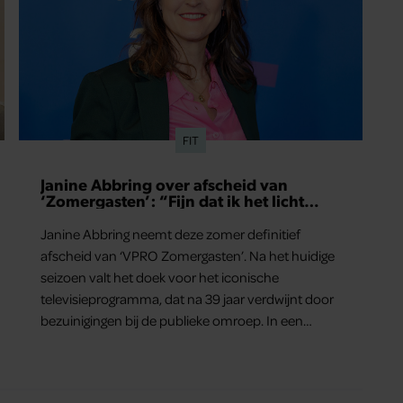
FIT
Janine Abbring over afscheid van
‘Zomergasten’: “Fijn dat ik het licht
mag uitdoen”
Janine Abbring neemt deze zomer definitief
afscheid van ‘VPRO Zomergasten’. Na het huidige
seizoen valt het doek voor het iconische
televisieprogramma, dat na 39 jaar verdwijnt door
bezuinigingen bij de publieke omroep. In een
interview met Leeuwarder Courant vertelt de
presentatrice hoe dubbel dat voor haar voelt.
Hoewel ze uitkijkt naar de laatste reeks, vindt ze