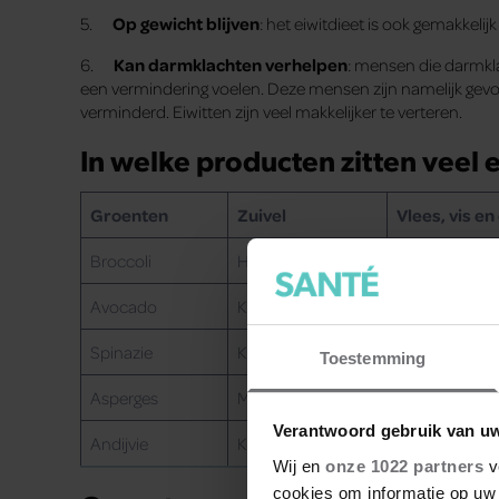
5.
Op gewicht blijven
: het eiwitdieet is ook gemakkelij
6.
Kan darmklachten verhelpen
: mensen die darmkl
een vermindering voelen. Deze mensen zijn namelijk gevoe
verminderd. Eiwitten zijn veel makkelijker te verteren.
In welke producten zitten veel 
Groenten
Zuivel
Vlees, vis en
Broccoli
Hüttenkäse
Biefstuk
Avocado
Kaas 30+
Eendenborstfi
Spinazie
Kwark
Garnalen
Toestemming
Asperges
Mozzarella
Kalkoenfilet
Verantwoord gebruik van u
Andijvie
Karnemelk
Zalm
Wij en
onze 1022 partners
v
cookies om informatie op uw 