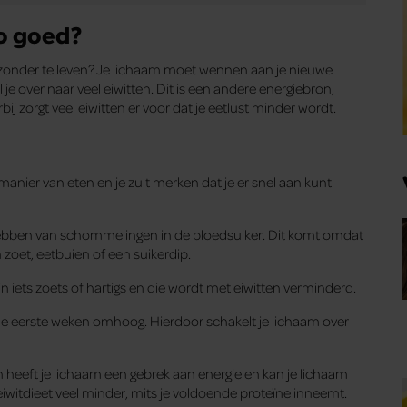
zo goed?
onder te leven? Je lichaam moet wennen aan je nieuwe
e over naar veel eiwitten. Dit is een andere energiebron,
ij zorgt veel eiwitten er voor dat je eetlust minder wordt.
 manier van eten en je zult merken dat je er snel aan kunt
t hebben van schommelingen in de bloedsuiker. Dit komt omdat
 zoet, eetbuien of een suikerdip.
 in iets zoets of hartigs en die wordt met eiwitten verminderd.
in de eerste weken omhoog. Hierdoor schakelt je lichaam over
en heeft je lichaam een gebrek aan energie en kan je lichaam
eiwitdieet veel minder, mits je voldoende proteïne inneemt.