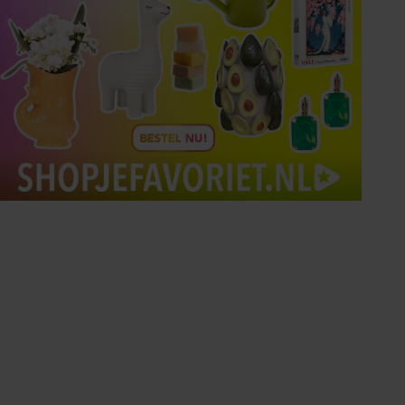
Tips om je lekker in je vel
te voelen
Met de Santé nieuwsbrief ontvang je elke
week tips om je energiek, ontspannen en in
balans te voelen.