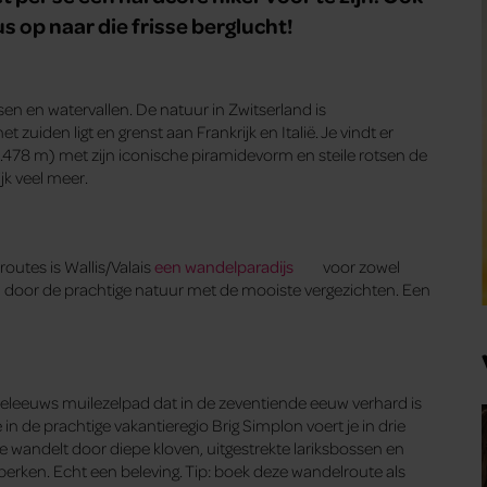
s op naar die frisse berglucht!
en en watervallen. De natuur in Zwitserland is
uiden ligt en grenst aan Frankrijk en Italië. Je vindt er
478 m) met zijn iconische piramidevorm en steile rotsen de
ijk veel meer.
outes is Wallis/Valais
een wandelparadijs
voor zowel
 door de prachtige natuur met de mooiste vergezichten. Een
eleeuws muilezelpad dat in de zeventiende eeuw verhard is
de prachtige vakantieregio Brig Simplon voert je in drie
 wandelt door diepe kloven, uitgestrekte lariksbossen en
perken. Echt een beleving. Tip: boek deze wandelroute als