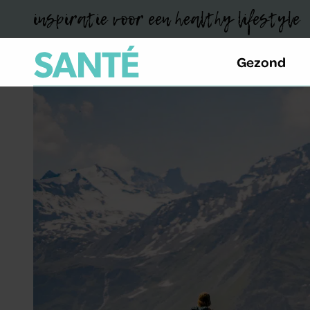
inspiratie voor een healthy lifestyle
Gezond