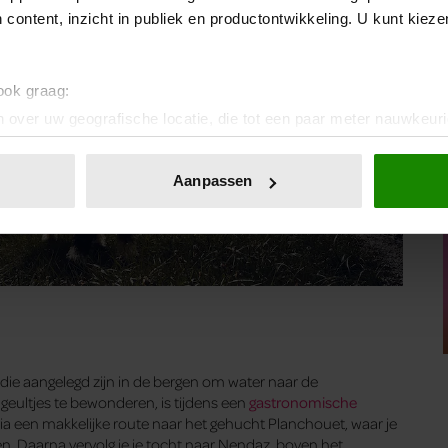
 content, inzicht in publiek en productontwikkeling. U kunt kiez
 ook graag:
 over uw geografische locatie, die tot een paar meter nauwkeuri
eren door het actief te scannen op specifieke eigenschappen (fing
onlijke gegevens worden verwerkt en stel uw voorkeuren in he
Aanpassen
jzigen of intrekken in de Cookieverklaring.
ent en advertenties te personaliseren, om functies voor social
. Ook delen we informatie over uw gebruik van onze site met on
e. Deze partners kunnen deze gegevens combineren met andere i
erzameld op basis van uw gebruik van hun services. U gaat akk
en die aangelegd zijn in de bergen om water naar de
eultjes te bewonderen, is tijdens een
gastronomische
a een makkelijke route naar het gehucht Planchouet, waar je
en. Daarna vervolg je je tocht naar Nendaz, boven het