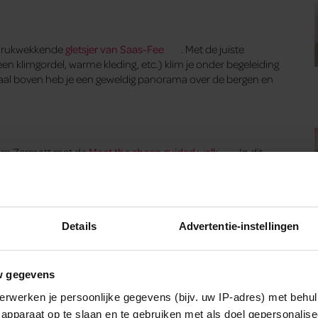
indrukwekkende
gletsjer van Saas-Fee
. Met de juiste
n klimgordel, warme kleding, etc.) klim je onder begeleiding
aal boven heb je een geweldig panorama over de bergen en
dorp Zermatt met de
Meet the sheep guided walk
. In dit
et hun spiraalvormige hoorns en witte wollige vacht. Om de
Zo kun je ze altijd lokaliseren. Tussen de treinstations
je alles te weten over dit bijzondere schaap. Vanaf hier heb
Details
Advertentie-instellingen
w gegevens
erwerken je persoonlijke gegevens (bijv. uw IP-adres) met behul
apparaat op te slaan en te gebruiken met als doel gepersonalise