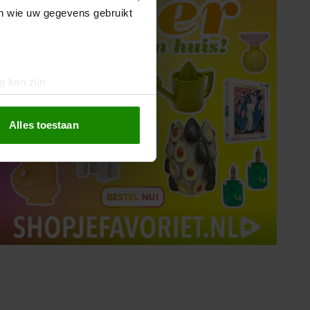
en wie uw gegevens gebruikt
g kan zijn
erprinting)
t
detailgedeelte
in. U kunt uw
Alles toestaan
 media te bieden en om ons
ze partners voor social
nformatie die u aan ze heeft
oord met onze cookies als u
Tips om je lekker in je vel