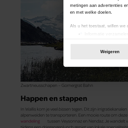
metingen aan advertenties en
en met welke doelen.
Als u het toestaat, willen we
Informatie verzamelen
Uw apparaat identific
Lees meer over hoe uw perso
Weigeren
toestemming op elk moment wi
We gebruiken cookies om cont
websiteverkeer te analyseren
media, adverteren en analys
Zwartneusschapen – Gornergrat Bahn
verstrekt of die ze hebben v
Happen en stappen
onze website blijft gebruiken.
In Wallis kom je veel
bissen
tegen. Dit zijn irrigratiekanal
alpenweiden te transporteren. Een mooie route om deze g
wandeling
tussen Veysonnaz en Nendaz. Je wandelt vi
tijdens een driegangenlunch geniet van lokale specialiteit