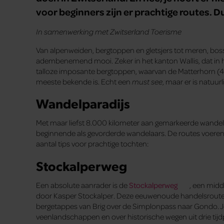
voor beginners zijn er prachtige routes. Du
In samenwerking met Zwitserland Toerisme
Van alpenweiden, bergtoppen en gletsjers tot meren, boss
adembenemend mooi. Zeker in het kanton Wallis, dat in het z
talloze imposante bergtoppen, waarvan de Matterhorn (4.
meeste bekende is. Echt een
must see
, maar er is natuurl
Wandelparadijs
Met maar liefst 8.000 kilometer aan gemarkeerde wandelr
beginnende als gevorderde wandelaars. De routes voeren
aantal tips voor prachtige tochten:
Stockalperweg
Een absolute aanrader is de
Stockalperweg
, een midd
door Kasper Stockalper. Deze eeuwenoude handelsroute in 
bergetappes van Brig over de Simplonpass naar Gondo. Je
veenlandschappen en over historische wegen uit drie tijd