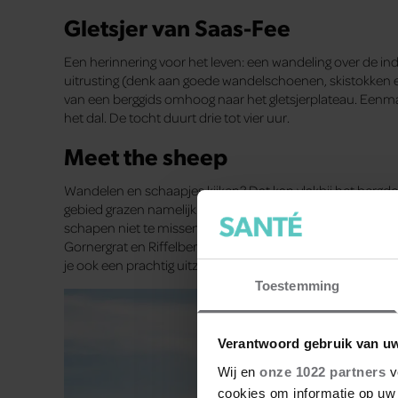
Gletsjer van Saas-Fee
Een herinnering voor het leven: een wandeling over de 
uitrusting (denk aan goede wandelschoenen, skistokken ee
van een berggids omhoog naar het gletsjerplateau. Eenm
het dal. De tocht duurt drie tot vier uur.
Meet the sheep
Wandelen en schaapjes kijken? Dat kan vlakbij het berg
gebied grazen namelijk de beroemde zwartneusschapen m
schapen niet te missen, dragen die een halsband met GPS. 
Gornergrat en Riffelberg vind je ook een themapad en kom 
je ook een prachtig uitzicht op de Matterhorn.
Toestemming
Verantwoord gebruik van u
Wij en
onze 1022 partners
v
cookies om informatie op uw 