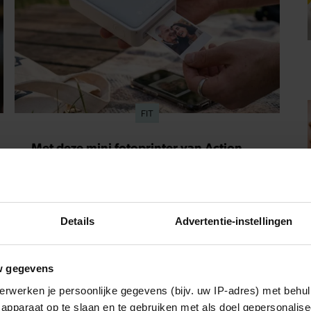
FIT
Met deze mini fotoprinter van Action
heb je je favoriete foto’s binnen één
minuut in handen
Staat jouw telefoon ook vol met vakantiefoto’s,
gezellige momenten met vriendinnen en andere
herinneringen die je eigenlijk nooit meer terugkijkt?
Details
Advertentie-instellingen
Met deze mini fotoprinter van Action geef je ze
eindelijk een plekje buiten je camerarol. En het
leuke: binnen één minuut heb je jouw foto al in
w gegevens
handen.
erwerken je persoonlijke gegevens (bijv. uw IP-adres) met behul
apparaat op te slaan en te gebruiken met als doel gepersonalise