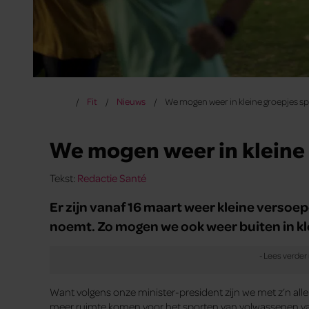
Fit
Nieuws
We mogen weer in kleine groepjes sp
We mogen weer in kleine 
Tekst:
Redactie Santé
Er zijn vanaf 16 maart weer kleine versoepe
noemt. Zo mogen we ook weer buiten in kl
Want volgens onze minister-president zijn we met z’n all
meer ruimte komen voor het sporten van volwassenen vana