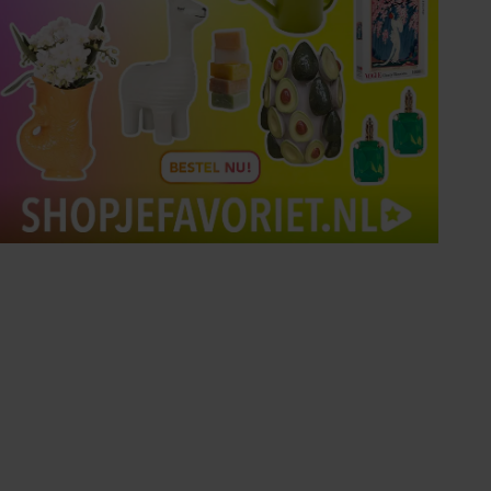
Tips om je lekker in je vel
te voelen
Met de Santé nieuwsbrief ontvang je elke
week tips om je energiek, ontspannen en in
balans te voelen.