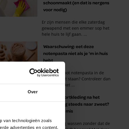
Over
p van technologieën zoals
erde advertenties en content,