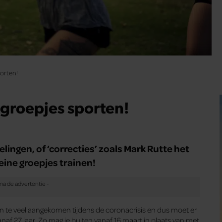
orten!
groepjes sporten!
lingen, of ‘correcties’ zoals Mark Rutte het
eine groepjes trainen!
en te veel aangekomen tijdens de coronacrisis en dus moet er
f 27 jaar. Zo mag je buiten vanaf 16 maart in plaats van met