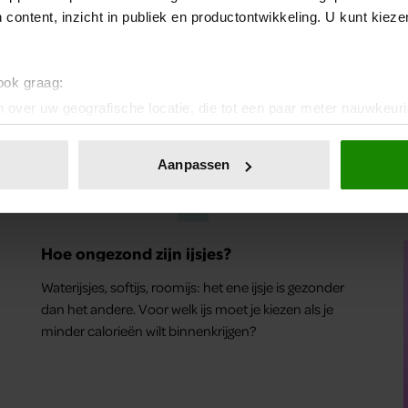
 content, inzicht in publiek en productontwikkeling. U kunt kiez
 ook graag:
 over uw geografische locatie, die tot een paar meter nauwkeuri
eren door het actief te scannen op specifieke eigenschappen (fing
onlijke gegevens worden verwerkt en stel uw voorkeuren in he
Aanpassen
jzigen of intrekken in de Cookieverklaring.
FIT
ent en advertenties te personaliseren, om functies voor social
. Ook delen we informatie over uw gebruik van onze site met on
Hoe ongezond zijn ijsjes?
e. Deze partners kunnen deze gegevens combineren met andere i
Waterijsjes, softijs, roomijs: het ene ijsje is gezonder
erzameld op basis van uw gebruik van hun services. U gaat akk
dan het andere. Voor welk ijs moet je kiezen als je
minder calorieën wilt binnenkrijgen?