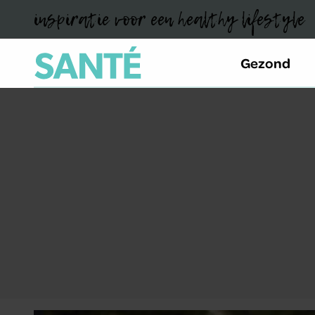
inspiratie voor een healthy lifestyle
Gezond