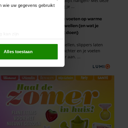
en wie uw gegevens gebruikt
g kan zijn
erprinting)
t
detailgedeelte
in. U kunt uw
Alles toestaan
 media te bieden en om ons
ze partners voor social
nformatie die u aan ze heeft
oord met onze cookies als u