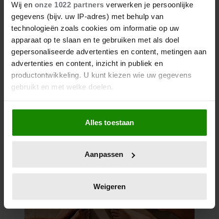
Wij en
onze 1022 partners
verwerken je persoonlijke
gegevens (bijv. uw IP-adres) met behulp van
technologieën zoals cookies om informatie op uw
apparaat op te slaan en te gebruiken met als doel
gepersonaliseerde advertenties en content, metingen aan
advertenties en content, inzicht in publiek en
productontwikkeling. U kunt kiezen wie uw gegevens
gebruikt en met welke doelen.
Als u het toestaat, willen we ook graag:
Alles toestaan
Informatie verzamelen over uw geografische
locatie, die tot een paar meter nauwkeurig kan zijn
Uw apparaat identificeren door het actief te
Aanpassen
scannen op specifieke eigenschappen (fingerprinting)
Lees meer over hoe uw persoonlijke gegevens worden
verwerkt en stel uw voorkeuren in het
detailgedeelte
in.
Weigeren
U kunt uw toestemming op elk moment wijzigen of
intrekken in de Cookieverklaring.