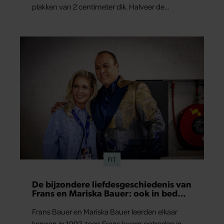
plakken van 2 centimeter dik. Halveer de
tomaatjes. Pel en hak de knoflook. 2. Verhit een
scheut olie in…
FIT
De bijzondere liefdesgeschiedenis van
Frans en Mariska Bauer: ook in bed
elkaars eerste
Frans Bauer en Mariska Bauer leerden elkaar
kennen in 1992, toen Frans kwam optreden in