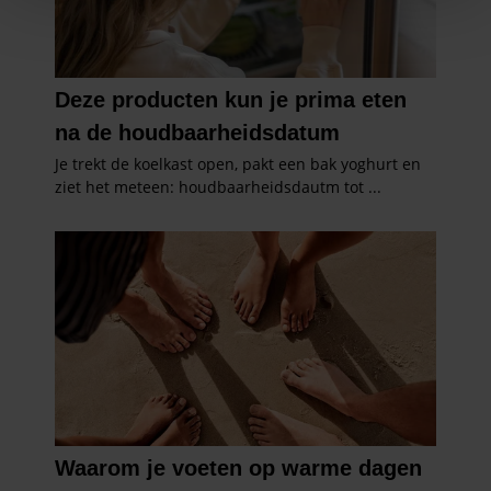
We gebruiken cookies om content en advertenties te
personaliseren, om functies voor social media te bieden
en om ons websiteverkeer te analyseren. Ook delen we
informatie over uw gebruik van onze site met onze
partners voor social media, adverteren en analyse. Deze
partners kunnen deze gegevens combineren met andere
informatie die u aan ze heeft verstrekt of die ze hebben
verzameld op basis van uw gebruik van hun services. U
gaat akkoord met onze cookies als u onze website blijft
gebruiken.