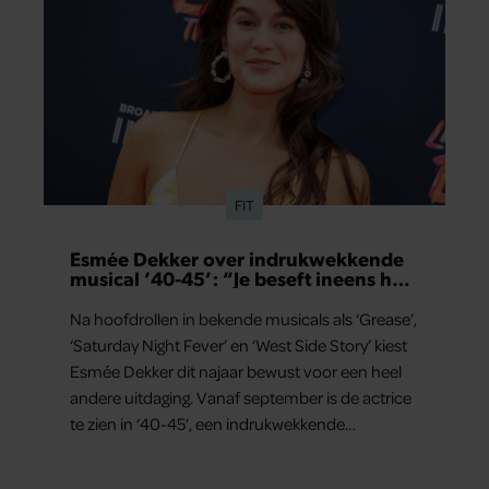
FIT
Esmée Dekker over indrukwekkende
musical ‘40-45’: “Je beseft ineens hoe
kostbaar vrijheid is”
Na hoofdrollen in bekende musicals als ‘Grease’,
‘Saturday Night Fever’ en ‘West Side Story’ kiest
Esmée Dekker dit najaar bewust voor een heel
andere uitdaging. Vanaf september is de actrice
te zien in ‘40-45’, een indrukwekkende
spektakelmusical over de Tweede Wereldoorlog.
Volgens Esmée is het een voorstelling die niet