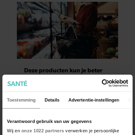
Deze producten kun je beter
als huismerk kopen (en deze
juist niet)
Toestemming
Details
Advertentie-instellingen
Ov
Verantwoord gebruik van uw gegevens
Wij en
onze 1022 partners
verwerken je persoonlijke