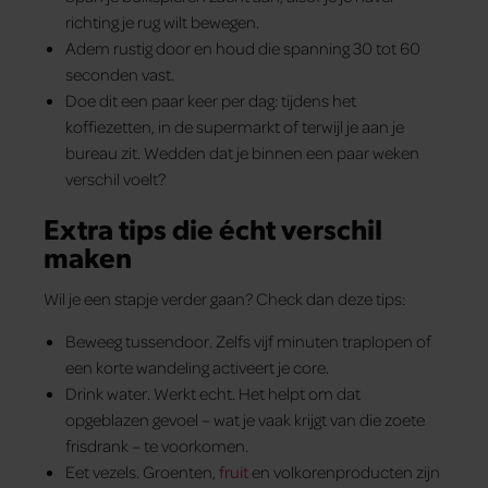
richting je rug wilt bewegen.
Adem rustig door en houd die spanning 30 tot 60
seconden vast.
Doe dit een paar keer per dag: tijdens het
koffiezetten, in de supermarkt of terwijl je aan je
bureau zit. Wedden dat je binnen een paar weken
verschil voelt?
Extra tips die écht verschil
maken
Wil je een stapje verder gaan? Check dan deze tips:
Beweeg tussendoor. Zelfs vijf minuten traplopen of
een korte wandeling activeert je core.
Drink water. Werkt echt. Het helpt om dat
opgeblazen gevoel – wat je vaak krijgt van die zoete
frisdrank – te voorkomen.
Eet vezels. Groenten,
fruit
en volkorenproducten zijn