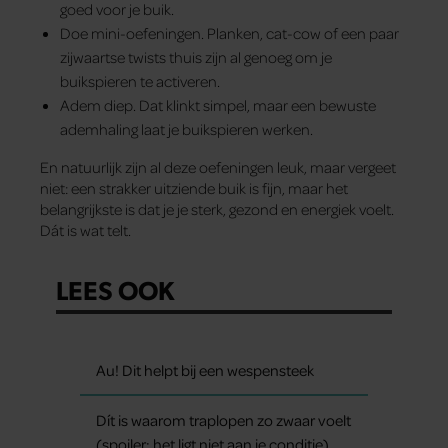
goed voor je buik.
Doe mini-oefeningen. Planken, cat-cow of een paar
zijwaartse twists thuis zijn al genoeg om je
buikspieren te activeren.
Adem diep. Dat klinkt simpel, maar een bewuste
ademhaling laat je buikspieren werken.
En natuurlijk zijn al deze oefeningen leuk, maar vergeet
niet: een strakker uitziende buik is fijn, maar het
belangrijkste is dat je je sterk, gezond en energiek voelt.
Dát is wat telt.
LEES OOK
Au! Dit helpt bij een wespensteek
Dít is waarom traplopen zo zwaar voelt
(spoiler: het ligt niet aan je conditie)