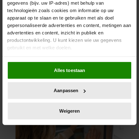
gegevens (bijv. uw IP-adres) met behulp van
technologieën zoals cookies om informatie op uw
apparaat op te slaan en te gebruiken met als doel
gepersonaliseerde advertenties en content, metingen aan
advertenties en content, inzicht in publiek en
productontwikkeling. U kunt kiezen wie uw gegevens
gebruikt en met welke doelen.
Als u het toestaat, willen we ook graag:
Alles toestaan
Informatie verzamelen over uw geografische
locatie, die tot een paar meter nauwkeurig kan zijn
Uw apparaat identificeren door het actief te
Aanpassen
scannen op specifieke eigenschappen (fingerprinting)
Lees meer over hoe uw persoonlijke gegevens worden
verwerkt en stel uw voorkeuren in het
detailgedeelte
in.
Weigeren
U kunt uw toestemming op elk moment wijzigen of
intrekken in de Cookieverklaring.