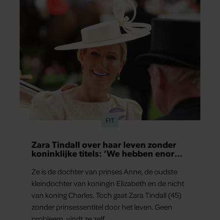
alleen raakt, maar het publiek ook aan het
denken zet.
FIT
Zara Tindall over haar leven zonder
koninklijke titels: ‘We hebben enorm
veel geluk gehad’
Ze is de dochter van prinses Anne, de oudste
kleindochter van koningin Elizabeth en de nicht
van koning Charles. Toch gaat Zara Tindall (45)
zonder prinsessentitel door het leven. Geen
probleem, vindt ze zelf.