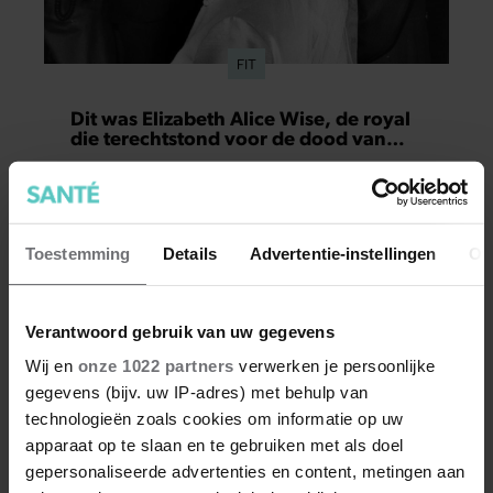
FIT
Dit was Elizabeth Alice Wise, de royal
die terechtstond voor de dood van
haar baby
Elizabeth Alice Wise, de achter-
achterkleindochter van koningin Victoria is
afgelopen week op 89-jarige leeftijd overleden.
Toestemming
Details
Advertentie-instellingen
Ov
Achter de verre nicht van koningin Elizabeth II
gaat een heftig verhaal schuil. Zo zag haar leven
eruit.
Verantwoord gebruik van uw gegevens
Wij en
onze 1022 partners
verwerken je persoonlijke
gegevens (bijv. uw IP-adres) met behulp van
technologieën zoals cookies om informatie op uw
apparaat op te slaan en te gebruiken met als doel
gepersonaliseerde advertenties en content, metingen aan