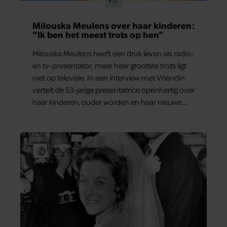
FIT
Milouska Meulens over haar kinderen:
“Ik ben het meest trots op hen”
Milouska Meulens heeft een druk leven als radio-
en tv-presentator, maar haar grootste trots ligt
niet op televisie. In een interview met Vriendin
vertelt de 53-jarige presentatrice openhartig over
haar kinderen, ouder worden en haar nieuwe
kinderboek Chill. Ook blikt ze terug op haar jeugd
en deelt ze welke levenslessen haar vandaag de
dag het meest bezighouden.