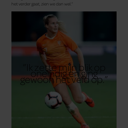
het verder gaat, zien we dan wel.”
”Ik zette mijn blik op
oneindig en ging
gewoon het veld op.”