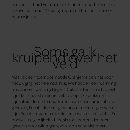
nou net zo hard voor aan het trainen. Ik had inmiddels
de overstap naar Telstar gemaakt en had het daar erg
naar mijn zin.
Soms ga ik
kruipend over het
veld
Maar op een toernooi met de Oranjemeiden net voor
het EK ging het helemaal mis. We hadden een warming-
up voor een wedstrijd tegen Duitsland en ik had zoveel
pijn dat ik haast over het veld kroop. Ondanks de
pijnstillers die de teamarts me in de kleedkamer al had
gegeven, kon ik alleen nog maar voorover buigen van de
pijn. Rechtop staan lukte niet en ik was kotsmisselijk. En
hoewel ik eigenlijk altijd –zoals topsporters dat doen-
gewoon door wilde gaan, kón ik nu echt niet meer.