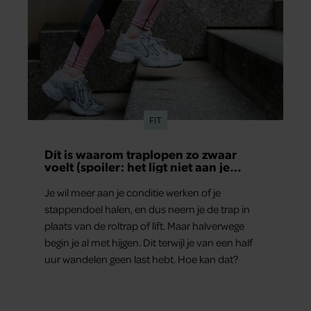
partners kunnen deze gegevens combineren met andere
informatie die u aan ze heeft verstrekt of die ze hebben
verzameld op basis van uw gebruik van hun services. U
gaat akkoord met onze cookies als u onze website blijft
gebruiken.
FIT
Dít is waarom traplopen zo zwaar
voelt (spoiler: het ligt niet aan je
conditie)
Je wil meer aan je conditie werken of je
stappendoel halen, en dus neem je de trap in
plaats van de roltrap of lift. Maar halverwege
begin je al met hijgen. Dit terwijl je van een half
uur wandelen geen last hebt. Hoe kan dat?