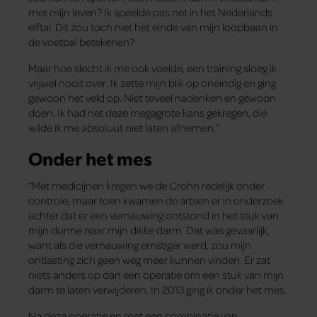
met mijn leven? Ik speelde pas net in het Nederlands
elftal. Dit zou toch niet het einde van mijn loopbaan in
de voetbal betekenen?
Maar hoe slecht ik me ook voelde, een training sloeg ik
vrijwel nooit over. Ik zette mijn blik op oneindig en ging
gewoon het veld op. Niet teveel nadenken en gewoon
doen. Ik had net deze megagrote kans gekregen, die
wilde ik me absoluut niet laten afnemen.”
Onder het mes
“Met medicijnen kregen we de Crohn redelijk onder
controle, maar toen kwamen de artsen er in onderzoek
achter dat er een vernauwing ontstond in het stuk van
mijn dunne naar mijn dikke darm. Dat was gevaarlijk,
want als die vernauwing ernstiger werd, zou mijn
ontlasting zich geen weg meer kunnen vinden. Er zat
niets anders op dan een operatie om een stuk van mijn
darm te laten verwijderen. In 2013 ging ik onder het mes.
Na deze operatie en met een combinatie van