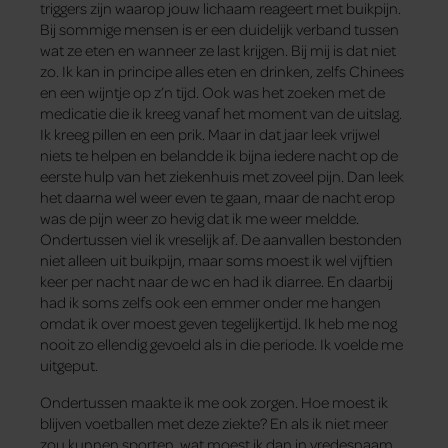
triggers zijn waarop jouw lichaam reageert met buikpijn.
Bij sommige mensen is er een duidelijk verband tussen
wat ze eten en wanneer ze last krijgen. Bij mij is dat niet
zo. Ik kan in principe alles eten en drinken, zelfs Chinees
en een wijntje op z’n tijd. Ook was het zoeken met de
medicatie die ik kreeg vanaf het moment van de uitslag.
Ik kreeg pillen en een prik. Maar in dat jaar leek vrijwel
niets te helpen en belandde ik bijna iedere nacht op de
eerste hulp van het ziekenhuis met zoveel pijn. Dan leek
het daarna wel weer even te gaan, maar de nacht erop
was de pijn weer zo hevig dat ik me weer meldde.
Ondertussen viel ik vreselijk af. De aanvallen bestonden
niet alleen uit buikpijn, maar soms moest ik wel vijftien
keer per nacht naar de wc en had ik diarree. En daarbij
had ik soms zelfs ook een emmer onder me hangen
omdat ik over moest geven tegelijkertijd. Ik heb me nog
nooit zo ellendig gevoeld als in die periode. Ik voelde me
uitgeput.
Ondertussen maakte ik me ook zorgen. Hoe moest ik
blijven voetballen met deze ziekte? En als ik niet meer
zou kunnen sporten, wat moest ik dan in vredesnaam