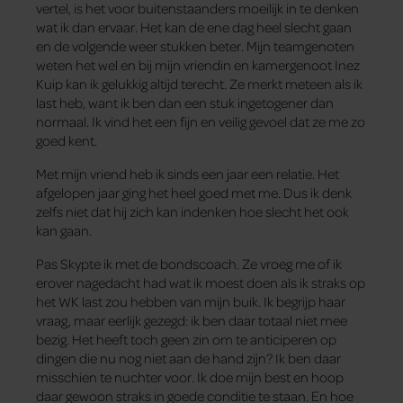
vertel, is het voor buitenstaanders moeilijk in te denken
wat ik dan ervaar. Het kan de ene dag heel slecht gaan
en de volgende weer stukken beter. Mijn teamgenoten
weten het wel en bij mijn vriendin en kamergenoot Inez
Kuip kan ik gelukkig altijd terecht. Ze merkt meteen als ik
last heb, want ik ben dan een stuk ingetogener dan
normaal. Ik vind het een fijn en veilig gevoel dat ze me zo
goed kent.
Met mijn vriend heb ik sinds een jaar een relatie. Het
afgelopen jaar ging het heel goed met me. Dus ik denk
zelfs niet dat hij zich kan indenken hoe slecht het ook
kan gaan.
Pas Skypte ik met de bondscoach. Ze vroeg me of ik
erover nagedacht had wat ik moest doen als ik straks op
het WK last zou hebben van mijn buik. Ik begrijp haar
vraag, maar eerlijk gezegd: ik ben daar totaal niet mee
bezig. Het heeft toch geen zin om te anticiperen op
dingen die nu nog niet aan de hand zijn? Ik ben daar
misschien te nuchter voor. Ik doe mijn best en hoop
daar gewoon straks in goede conditie te staan. En hoe