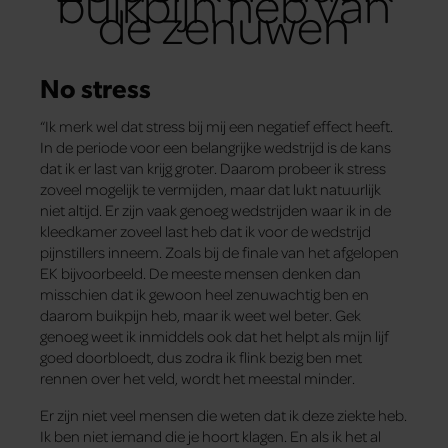
buikpijn heb van
de zenuwen
No stress
“Ik merk wel dat stress bij mij een negatief effect heeft.
In de periode voor een belangrijke wedstrijd is de kans
dat ik er last van krijg groter. Daarom probeer ik stress
zoveel mogelijk te vermijden, maar dat lukt natuurlijk
niet altijd. Er zijn vaak genoeg wedstrijden waar ik in de
kleedkamer zoveel last heb dat ik voor de wedstrijd
pijnstillers inneem. Zoals bij de finale van het afgelopen
EK bijvoorbeeld. De meeste mensen denken dan
misschien dat ik gewoon heel zenuwachtig ben en
daarom buikpijn heb, maar ik weet wel beter. Gek
genoeg weet ik inmiddels ook dat het helpt als mijn lijf
goed doorbloedt, dus zodra ik flink bezig ben met
rennen over het veld, wordt het meestal minder.
Er zijn niet veel mensen die weten dat ik deze ziekte heb.
Ik ben niet iemand die je hoort klagen. En als ik het al