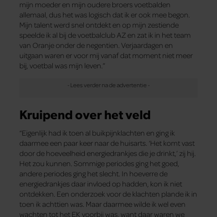
mijn moeder en mijn oudere broers voetbalden
allemaal, dus het was logisch dat ik er ook mee begon.
Mijn talent werd snel ontdekt en op mijn zestiende
speelde ik al bij de voetbalclub AZ en zat ik in het team
van Oranje onder de negentien. Verjaardagen en
uitgaan waren er voor mij vanaf dat moment niet meer
bij, voetbal was mijn leven.”
Kruipend over het veld
“Eigenlijk had ik toen al buikpijnklachten en ging ik
daarmee een paar keer naar de huisarts. ‘Het komt vast
door de hoeveelheid energiedrankjes die je drinkt,’ zij hij.
Het zou kunnen. Sommige periodes ging het goed,
andere periodes ging het slecht. In hoeverre de
energiedrankjes daar invloed op hadden, kon ik niet
ontdekken. Een onderzoek voor de klachten plande ik in
toen ik achttien was. Maar daarmee wilde ik wel even
wachten tot het EK voorbij was, want daar waren we