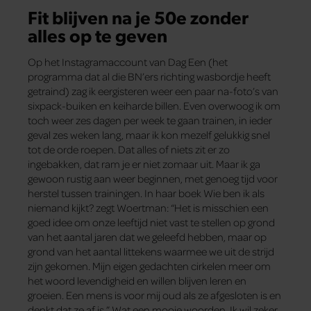
Fit blijven na je 50e zonder
alles op te geven
Op het Instagramaccount van Dag Een (het
programma dat al die BN’ers richting wasbordje heeft
getraind) zag ik eergisteren weer een paar na-foto’s van
sixpack-buiken en keiharde billen. Even overwoog ik om
toch weer zes dagen per week te gaan trainen, in ieder
geval zes weken lang, maar ik kon mezelf gelukkig snel
tot de orde roepen. Dat alles of niets zit er zo
ingebakken, dat ram je er niet zomaar uit. Maar ik ga
gewoon rustig aan weer beginnen, met genoeg tijd voor
herstel tussen trainingen. In haar boek Wie ben ik als
niemand kijkt? zegt Woertman: “Het is misschien een
goed idee om onze leeftijd niet vast te stellen op grond
van het aantal jaren dat we geleefd hebben, maar op
grond van het aantal littekens waarmee we uit de strijd
zijn gekomen. Mijn eigen gedachten cirkelen meer om
het woord levendigheid en willen blijven leren en
groeien. Een mens is voor mij oud als ze afgesloten is en
denkt dat ze af is.” Wat een mooie woorden. Ik wil zeker