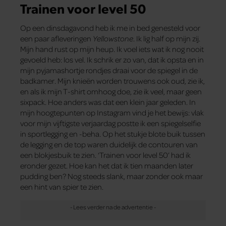
Trainen voor level 50
Op een dinsdagavond heb ik me in bed genesteld voor
een paar afleveringen
Yellowstone
. Ik lig half op mijn zij.
Mijn hand rust op mijn heup. Ik voel iets wat ik nog nooit
gevoeld heb: los vel. Ik schrik er zo van, dat ik opsta en in
mijn pyjamashortje rondjes draai voor de spiegel in de
badkamer. Mijn knieën worden trouwens ook oud, zie ik,
en als ik mijn T-shirt omhoog doe, zie ik veel, maar geen
sixpack. Hoe anders was dat een klein jaar geleden. In
mijn hoogtepunten op Instagram vind je het bewijs: vlak
voor mijn vijftigste verjaardag postte ik een spiegelselfie
in sportlegging en -beha. Op het stukje blote buik tussen
de legging en de top waren duidelijk de contouren van
een blokjesbuik te zien. ‘Trainen voor level 50’ had ik
eronder gezet. Hoe kan het dat ik tien maanden later
pudding ben? Nog steeds slank, maar zonder ook maar
een hint van spier te zien.