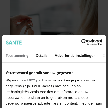
Toestemming
Details
Advertentie-instellingen
Ov
FIT
Makelaar Mandy weekoverzicht: een
Verantwoord gebruik van uw gegevens
spannende ontmoeting en Judiths
grote relatietest
Wij en
onze 1022 partners
verwerken je persoonlijke
Mandy (33) is single en werkt als makelaar in een
gegevens (bijv. uw IP-adres) met behulp van
middelgrote stad. Haar liefdesleven is
technologieën zoals cookies om informatie op uw
allesbehalve rustig: ze is verliefd op haar
apparaat op te slaan en te gebruiken met als doel
biseksuele, getrouwde buurman Tijn, heeft een
gepersonaliseerde advertenties en content, metingen aan
crush op collega Maureen én onderhoudt in het