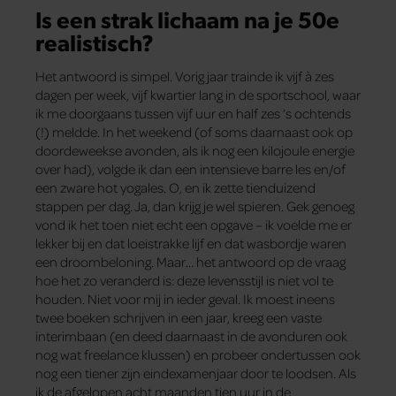
Is een strak lichaam na je 50e
realistisch?
Het antwoord is simpel. Vorig jaar trainde ik vijf à zes
dagen per week, vijf kwartier lang in de sportschool, waar
ik me doorgaans tussen vijf uur en half zes ’s ochtends
(!) meldde. In het weekend (of soms daarnaast ook op
doordeweekse avonden, als ik nog een kilojoule energie
over had), volgde ik dan een intensieve barre les en/of
een zware hot yogales. O, en ik zette tienduizend
stappen per dag. Ja, dan krijg je wel spieren. Gek genoeg
vond ik het toen niet echt een opgave – ik voelde me er
lekker bij en dat loeistrakke lijf en dat wasbordje waren
een droombeloning. Maar… het antwoord op de vraag
hoe het zo veranderd is: deze levensstijl is niet vol te
houden. Niet voor mij in ieder geval. Ik moest ineens
twee boeken schrijven in een jaar, kreeg een vaste
interimbaan (en deed daarnaast in de avonduren ook
nog wat freelance klussen) en probeer ondertussen ook
nog een tiener zijn eindexamenjaar door te loodsen. Als
ik de afgelopen acht maanden tien uur in de