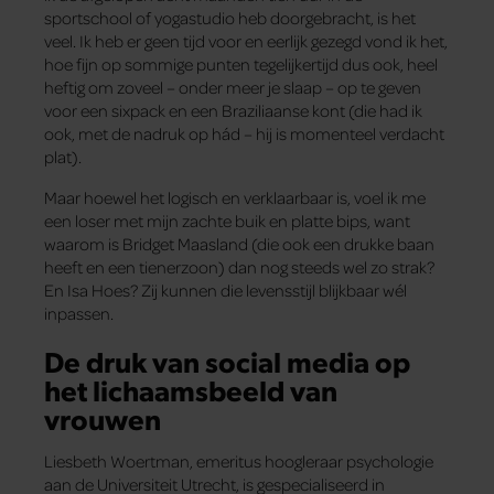
sportschool of yogastudio heb doorgebracht, is het
veel. Ik heb er geen tijd voor en eerlijk gezegd vond ik het,
hoe fijn op sommige punten tegelijkertijd dus ook, heel
heftig om zoveel – onder meer je slaap – op te geven
voor een sixpack en een Braziliaanse kont (die had ik
ook, met de nadruk op hád – hij is momenteel verdacht
plat).
Maar hoewel het logisch en verklaarbaar is, voel ik me
een loser met mijn zachte buik en platte bips, want
waarom is Bridget Maasland (die ook een drukke baan
heeft en een tienerzoon) dan nog steeds wel zo strak?
En Isa Hoes? Zij kunnen die levensstijl blijkbaar wél
inpassen.
De druk van social media op
het lichaamsbeeld van
vrouwen
Liesbeth Woertman, emeritus hoogleraar psychologie
aan de Universiteit Utrecht, is gespecialiseerd in