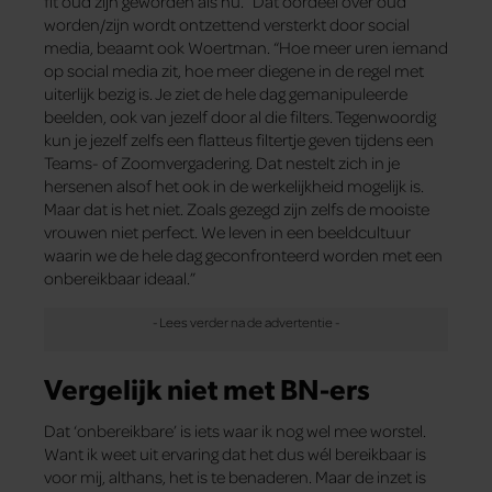
fit oud zijn geworden als nu.” Dat oordeel over oud
worden/zijn wordt ontzettend versterkt door social
media, beaamt ook Woertman. “Hoe meer uren iemand
op social media zit, hoe meer diegene in de regel met
uiterlijk bezig is. Je ziet de hele dag gemanipuleerde
beelden, ook van jezelf door al die filters. Tegenwoordig
kun je jezelf zelfs een flatteus filtertje geven tijdens een
Teams- of Zoomvergadering. Dat nestelt zich in je
hersenen alsof het ook in de werkelijkheid mogelijk is.
Maar dat is het niet. Zoals gezegd zijn zelfs de mooiste
vrouwen niet perfect. We leven in een beeldcultuur
waarin we de hele dag geconfronteerd worden met een
onbereikbaar ideaal.”
Vergelijk niet met BN-ers
Dat ‘onbereikbare’ is iets waar ik nog wel mee worstel.
Want ik weet uit ervaring dat het dus wél bereikbaar is
voor mij, althans, het is te benaderen. Maar de inzet is