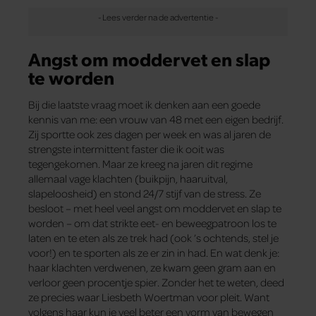
Angst om moddervet en slap
te worden
Bij die laatste vraag moet ik denken aan een goede
kennis van me: een vrouw van 48 met een eigen bedrijf.
Zij sportte ook zes dagen per week en was al jaren de
strengste intermittent faster die ik ooit was
tegengekomen. Maar ze kreeg na jaren dit regime
allemaal vage klachten (buikpijn, haaruitval,
slapeloosheid) en stond 24/7 stijf van de stress. Ze
besloot – met heel veel angst om moddervet en slap te
worden – om dat strikte eet- en beweegpatroon los te
laten en te eten als ze trek had (ook ’s ochtends, stel je
voor!) en te sporten als ze er zin in had. En wat denk je:
haar klachten verdwenen, ze kwam geen gram aan en
verloor geen procentje spier. Zonder het te weten, deed
ze precies waar Liesbeth Woertman voor pleit. Want
volgens haar kun je veel beter een vorm van bewegen