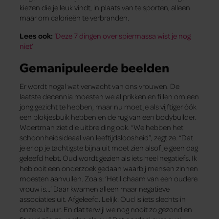
kiezen die je leuk vindt, in plaats van te sporten, alleen
maar om calorieën te verbranden.
Lees ook:
‘Deze 7 dingen over spiermassa wist je nog
niet’
Gemanipuleerde beelden
Er wordt nogal wat verwacht van ons vrouwen. De
laatste decennia moesten we al prikken en fillen om een
jong gezicht te hebben, maar nu moet je als vijftiger óók
een blokjesbuik hebben en de rug van een bodybuilder.
Woertman ziet die uitbreiding ook. “We hebben het
schoonheidsideaal van leeftijdsloosheid”, zegt ze. “Dat
je er op je tachtigste bijna uit moet zien alsof je geen dag
geleefd hebt. Oud wordt gezien als iets heel negatiefs. Ik
heb ooit een onderzoek gedaan waarbij mensen zinnen
moesten aanvullen. Zoals: ‘Het lichaam van een oudere
vrouw is…’ Daar kwamen alleen maar negatieve
associaties uit. Afgeleefd. Lelijk. Oud is iets slechts in
onze cultuur. En dat terwijl we nog nooit zo gezond en