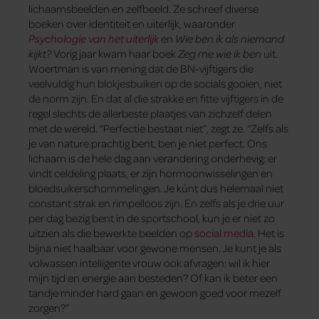
lichaamsbeelden en zelfbeeld. Ze schreef diverse
boeken over identiteit en uiterlijk, waaronder
Psychologie van het uiterlijk
en
Wie ben ik als niemand
kijkt?
Vorig jaar kwam haar boek
Zeg me wie ik ben
uit.
Woertman is van mening dat de BN-vijftigers die
veelvuldig hun blokjesbuiken op de socials gooien, niet
de norm zijn. En dat al die strakke en fitte vijftigers in de
regel slechts de allerbeste plaatjes van zichzelf delen
met de wereld. “Perfectie bestaat niet”, zegt ze. “Zelfs als
je van nature prachtig bent, ben je niet perfect. Ons
lichaam is de hele dag aan verandering onderhevig: er
vindt celdeling plaats, er zijn hormoonwisselingen en
bloedsuikerschommelingen. Je kúnt dus helemaal niet
constant strak en rimpelloos zijn. En zelfs als je drie uur
per dag bezig bent in de sportschool, kun je er niet zo
uitzien als die bewerkte beelden op
social media
. Het is
bijna niet haalbaar voor gewone mensen. Je kunt je als
volwassen intelligente vrouw ook afvragen: wil ik hier
mijn tijd en energie aan besteden? Of kan ik beter een
tandje minder hard gaan en gewoon goed voor mezelf
zorgen?”