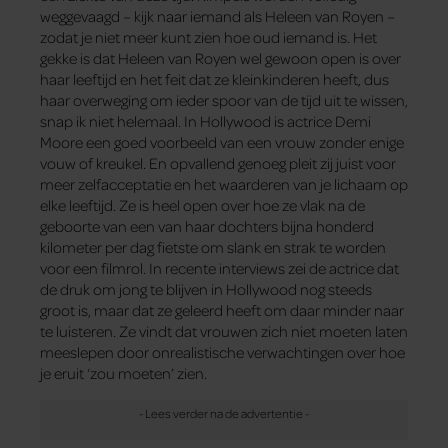
weggevaagd – kijk naar iemand als Heleen van Royen –
zodat je niet meer kunt zien hoe oud iemand is. Het
gekke is dat Heleen van Royen wel gewoon open is over
haar leeftijd en het feit dat ze kleinkinderen heeft, dus
haar overweging om ieder spoor van de tijd uit te wissen,
snap ik niet helemaal. In Hollywood is actrice Demi
Moore een goed voorbeeld van een vrouw zonder enige
vouw of kreukel. En opvallend genoeg pleit zij juist voor
meer zelfacceptatie en het waarderen van je lichaam op
elke leeftijd. Ze is heel open over hoe ze vlak na de
geboorte van een van haar dochters bijna honderd
kilometer per dag fietste om slank en strak te worden
voor een filmrol. In recente interviews zei de actrice dat
de druk om jong te blijven in Hollywood nog steeds
groot is, maar dat ze geleerd heeft om daar minder naar
te luisteren. Ze vindt dat vrouwen zich niet moeten laten
meeslepen door onrealistische verwachtingen over hoe
je eruit ‘zou moeten’ zien.