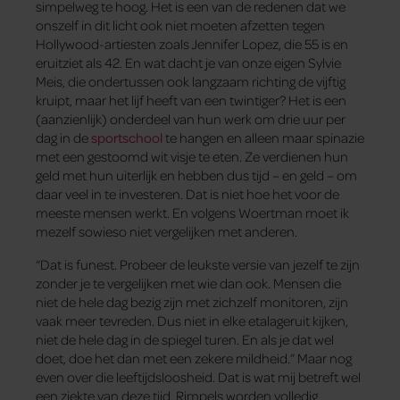
simpelweg te hoog. Het is een van de redenen dat we
onszelf in dit licht ook niet moeten afzetten tegen
Hollywood-artiesten zoals Jennifer Lopez, die 55 is en
eruitziet als 42. En wat dacht je van onze eigen Sylvie
Meis, die ondertussen ook langzaam richting de vijftig
kruipt, maar het lijf heeft van een twintiger? Het is een
(aanzienlijk) onderdeel van hun werk om drie uur per
dag in de
sportschool
te hangen en alleen maar spinazie
met een gestoomd wit visje te eten. Ze verdienen hun
geld met hun uiterlijk en hebben dus tijd – en geld – om
daar veel in te investeren. Dat is niet hoe het voor de
meeste mensen werkt. En volgens Woertman moet ik
mezelf sowieso niet vergelijken met anderen.
“Dat is funest. Probeer de leukste versie van jezelf te zijn
zonder je te vergelijken met wie dan ook. Mensen die
niet de hele dag bezig zijn met zichzelf monitoren, zijn
vaak meer tevreden. Dus niet in elke etalageruit kijken,
niet de hele dag in de spiegel turen. En als je dat wel
doet, doe het dan met een zekere mildheid.” Maar nog
even over die leeftijdsloosheid. Dat is wat mij betreft wel
een ziekte van deze tijd. Rimpels worden volledig