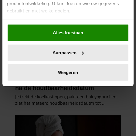
productontwikkeling. U kunt kiezen wie uw gegevens
gebruikt en met welke doelen.
Als u het toestaat, willen we ook graag:
Alles toestaan
Informatie verzamelen over uw geografische
locatie, die tot een paar meter nauwkeurig kan zijn
Uw apparaat identificeren door het actief te
Aanpassen
scannen op specifieke eigenschappen (fingerprinting)
Lees meer over hoe uw persoonlijke gegevens worden
verwerkt en stel uw voorkeuren in het
detailgedeelte
in.
Weigeren
U kunt uw toestemming op elk moment wijzigen of
intrekken in de Cookieverklaring.
We gebruiken cookies om content en advertenties te
personaliseren, om functies voor social media te bieden
en om ons websiteverkeer te analyseren. Ook delen we
informatie over uw gebruik van onze site met onze
partners voor social media, adverteren en analyse. Deze