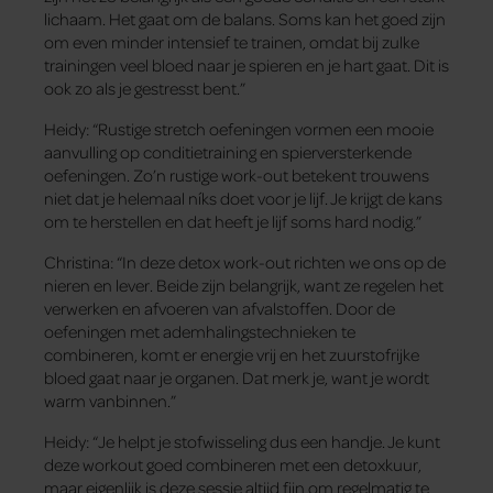
lichaam. Het gaat om de balans. Soms kan het goed zijn
om even minder intensief te trainen, omdat bij zulke
trainingen veel bloed naar je spieren en je hart gaat. Dit is
ook zo als je gestresst bent.”
Heidy: “Rustige stretch oefeningen vormen een mooie
aanvulling op conditietraining en spierversterkende
oefeningen. Zo’n rustige work-out betekent trouwens
niet dat je helemaal níks doet voor je lijf. Je krijgt de kans
om te herstellen en dat heeft je lijf soms hard nodig.”
Christina: “In deze detox work-out richten we ons op de
nieren en lever. Beide zijn belangrijk, want ze regelen het
verwerken en afvoeren van afvalstoffen. Door de
oefeningen met ademhalingstechnieken te
combineren, komt er energie vrij en het zuurstofrijke
bloed gaat naar je organen. Dat merk je, want je wordt
warm vanbinnen.”
Heidy: “Je helpt je stofwisseling dus een handje. Je kunt
deze workout goed combineren met een detoxkuur,
maar eigenlijk is deze sessie altijd fijn om regelmatig te