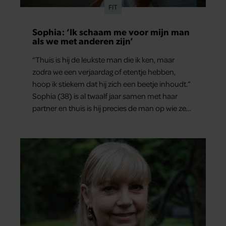
FIT
Sophia: ‘Ik schaam me voor mijn man
als we met anderen zijn’
“Thuis is hij de leukste man die ik ken, maar
zodra we een verjaardag of etentje hebben,
hoop ik stiekem dat hij zich een beetje inhoudt.”
Sophia (38) is al twaalf jaar samen met haar
partner en thuis is hij precies de man op wie ze
verliefd werd: lief, zorgzaam en grappig. Toch
merkt ze dat ze zich steeds vaker schaamt zodra
ze samen onder de mensen zijn.