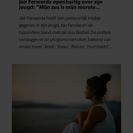
Jaïr Ferwerda openhartig over zijn
jeugd: “Mijn zus is mijn morele
kompas”
Jaïr Ferwerda heeft een persoonlijk inkijkje
gegeven in zijn jeugd, zijn familie en de
bijzondere band met zijn zus Berbel. De politiek
verslaggever en programmamaker, bekend van
onder meer ‘Jinek’, ‘Beau’, ‘Renze’, ‘Humberto’
en ‘RTL Tonight’, vertelt dat juist zijn opvoeding
de basis vormde voor zijn carrière. Nog altijd kan
hij voor advies bij zijn zus terecht.