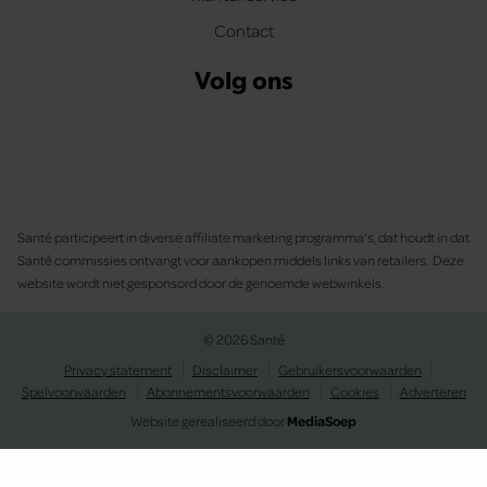
Contact
Volg ons
Santé participeert in diverse affiliate marketing programma’s, dat houdt in dat
Santé commissies ontvangt voor aankopen middels links van retailers. Deze
website wordt niet gesponsord door de genoemde webwinkels.
© 2026 Santé
Privacy statement
Disclaimer
Gebruikersvoorwaarden
Spelvoorwaarden
Abonnementsvoorwaarden
Cookies
Adverteren
Website gerealiseerd door
MediaSoep