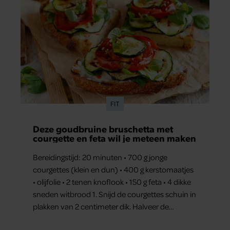
FIT
Deze goudbruine bruschetta met
courgette en feta wil je meteen maken
Bereidingstijd: 20 minuten • 700 g jonge
courgettes (klein en dun) • 400 g kerstomaatjes
• olijfolie • 2 tenen knoflook • 150 g feta • 4 dikke
sneden witbrood 1. Snijd de courgettes schuin in
plakken van 2 centimeter dik. Halveer de
tomaatjes. Pel en hak de knoflook. 2. Verhit een