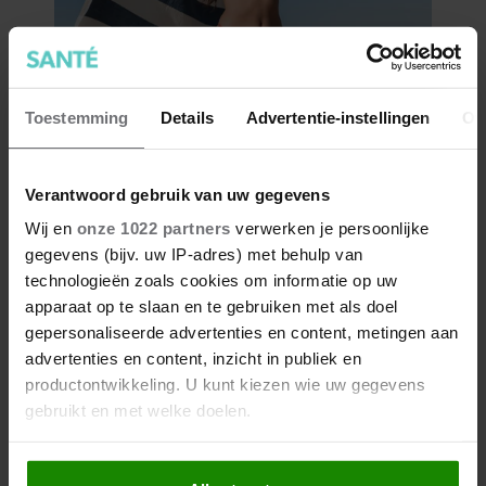
Toestemming
Details
Advertentie-instellingen
Ov
Verantwoord gebruik van uw gegevens
Wij en
onze 1022 partners
verwerken je persoonlijke
gegevens (bijv. uw IP-adres) met behulp van
technologieën zoals cookies om informatie op uw
apparaat op te slaan en te gebruiken met als doel
gepersonaliseerde advertenties en content, metingen aan
advertenties en content, inzicht in publiek en
productontwikkeling. U kunt kiezen wie uw gegevens
gebruikt en met welke doelen.
Als u het toestaat, willen we ook graag: