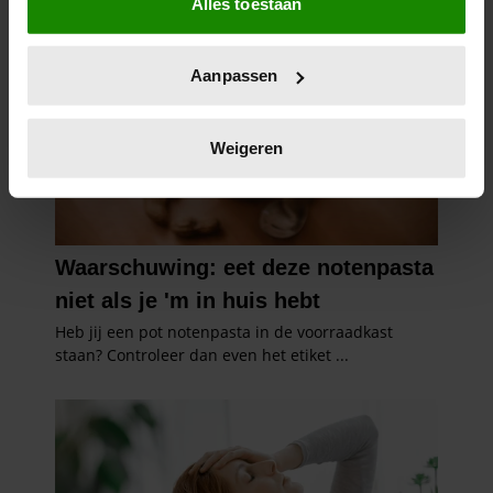
Alles toestaan
Informatie verzamelen over uw geografische
locatie, die tot een paar meter nauwkeurig kan zijn
Uw apparaat identificeren door het actief te
Aanpassen
scannen op specifieke eigenschappen (fingerprinting)
Lees meer over hoe uw persoonlijke gegevens worden
verwerkt en stel uw voorkeuren in het
detailgedeelte
in.
Weigeren
U kunt uw toestemming op elk moment wijzigen of
intrekken in de Cookieverklaring.
We gebruiken cookies om content en advertenties te
personaliseren, om functies voor social media te bieden
en om ons websiteverkeer te analyseren. Ook delen we
informatie over uw gebruik van onze site met onze
partners voor social media, adverteren en analyse. Deze
partners kunnen deze gegevens combineren met andere
informatie die u aan ze heeft verstrekt of die ze hebben
verzameld op basis van uw gebruik van hun services. U
gaat akkoord met onze cookies als u onze website blijft
gebruiken.