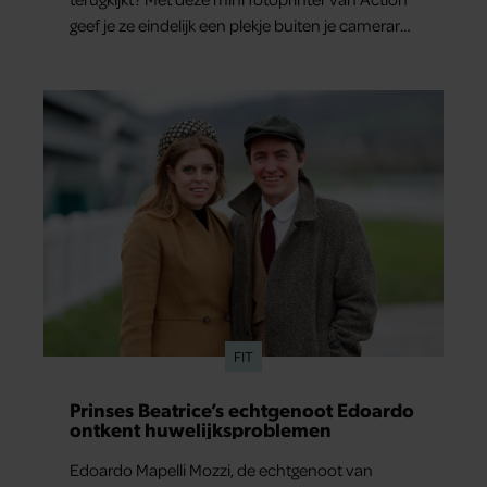
geef je ze eindelijk een plekje buiten je camerarol.
En het leuke: binnen één minuut heb je jouw
foto al in handen.
FIT
Prinses Beatrice’s echtgenoot Edoardo
ontkent huwelijksproblemen
Edoardo Mapelli Mozzi, de echtgenoot van