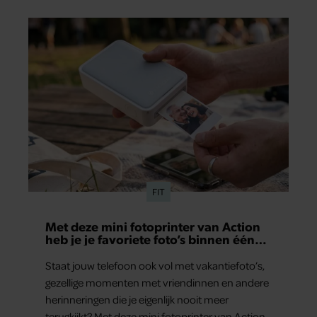
Lange Leidsedwarsstraat roept een stortvloed
aan herinneringen op. Daar begon hun leven
samen en werd dochter Lola geboren.
FIT
Met deze mini fotoprinter van Action
heb je je favoriete foto’s binnen één
minuut in handen
Staat jouw telefoon ook vol met vakantiefoto’s,
gezellige momenten met vriendinnen en andere
herinneringen die je eigenlijk nooit meer
terugkijkt? Met deze mini fotoprinter van Action