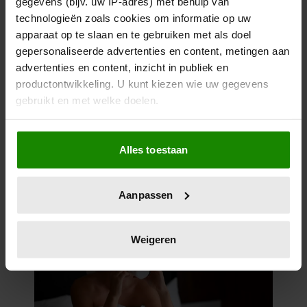
gegevens (bijv. uw IP-adres) met behulp van
technologieën zoals cookies om informatie op uw
apparaat op te slaan en te gebruiken met als doel
gepersonaliseerde advertenties en content, metingen aan
advertenties en content, inzicht in publiek en
productontwikkeling. U kunt kiezen wie uw gegevens
gebruikt en met welke doelen.
Als u het toestaat, willen we ook graag:
Alles toestaan
Informatie verzamelen over uw geografische
locatie, die tot een paar meter nauwkeurig kan zijn
Uw apparaat identificeren door het actief te
Aanpassen
scannen op specifieke eigenschappen (fingerprinting)
Lees meer over hoe uw persoonlijke gegevens worden
verwerkt en stel uw voorkeuren in het
detailgedeelte
in.
Weigeren
U kunt uw toestemming op elk moment wijzigen of
intrekken in de Cookieverklaring.
We gebruiken cookies om content en advertenties te