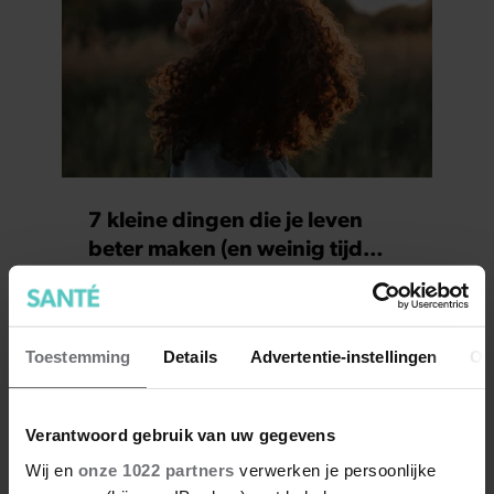
7 kleine dingen die je leven
beter maken (en weinig tijd
kosten)
Toestemming
Details
Advertentie-instellingen
Ov
Verantwoord gebruik van uw gegevens
Wij en
onze 1022 partners
verwerken je persoonlijke