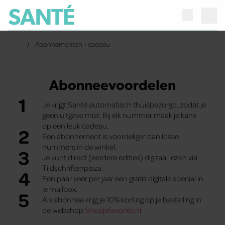
Abonnementen + cadeau
Abonneevoordelen
1
Je krijgt Santé automatisch thuisbezorgd, zodat je
geen uitgave mist. Bij elk nummer maak je kans
op een leuk cadeau.
2
Een abonnement is voordeliger dan losse
nummers in de winkel.
3
Je kunt direct (eerdere edities) digitaal lezen via
Tijdschriftenplaza.
4
Een paar keer per jaar een gratis digitale special in
je mailbox.
5
Als abonnee krijg je 10% korting op je bestelling in
de webshop
Shopjefavoriet.nl.