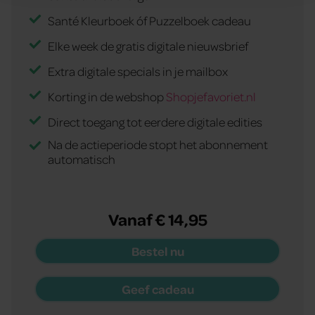
en om ons websiteverkeer te analyseren. Ook delen we
Santé Kleurboek óf Puzzelboek cadeau
informatie over uw gebruik van onze site met onze
partners voor social media, adverteren en analyse. Deze
Elke week de gratis digitale nieuwsbrief
partners kunnen deze gegevens combineren met andere
Extra digitale specials in je mailbox
informatie die u aan ze heeft verstrekt of die ze hebben
verzameld op basis van uw gebruik van hun services. U
Korting in de webshop
Shopjefavoriet.nl
gaat akkoord met onze cookies als u onze website blijft
Direct toegang tot eerdere digitale edities
gebruiken.
Na de actieperiode stopt het abonnement
automatisch
Vanaf € 14,95
Bestel nu
Geef cadeau