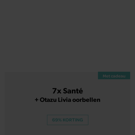
Abonnement met korting
Abonnement met cadeau
Veelgestelde vragen
Met cadeau
7x Santé
+ Otazu Livia oorbellen
69% KORTING