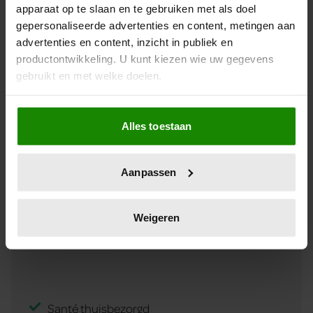
apparaat op te slaan en te gebruiken met als doel
gepersonaliseerde advertenties en content, metingen aan
advertenties en content, inzicht in publiek en
productontwikkeling. U kunt kiezen wie uw gegevens
gebruikt en met welke doelen.
Als u het toestaat, willen we ook graag:
Alles toestaan
Informatie verzamelen over uw geografische
locatie, die tot een paar meter nauwkeurig kan zijn
Uw apparaat identificeren door het actief te
Aanpassen
scannen op specifieke eigenschappen (fingerprinting)
Lees meer over hoe uw persoonlijke gegevens worden
verwerkt en stel uw voorkeuren in het
detailgedeelte
in.
Weigeren
U kunt uw toestemming op elk moment wijzigen of
intrekken in de Cookieverklaring.
We gebruiken cookies om content en advertenties te
personaliseren, om functies voor social media te bieden
Santé thuisbezorgd