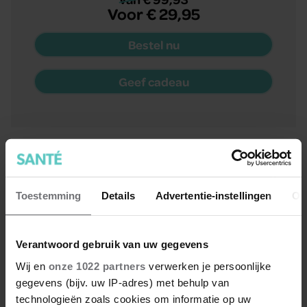
Voor € 29,95
Bestel nu
Geef cadeau
Met cadeau
Santé
Toestemming
Details
Advertentie-instellingen
Ov
+ Santé Kleurboek óf Puzzelboek
Verantwoord gebruik van uw gegevens
TOT WEL 55% KORTING
Wij en
onze 1022 partners
verwerken je persoonlijke
gegevens (bijv. uw IP-adres) met behulp van
technologieën zoals cookies om informatie op uw