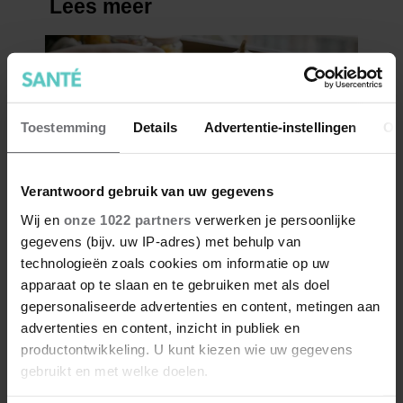
Toestemming
Details
Advertentie-instellingen
Ov
Verantwoord gebruik van uw gegevens
Wij en
onze 1022 partners
verwerken je persoonlijke
gegevens (bijv. uw IP-adres) met behulp van
technologieën zoals cookies om informatie op uw
apparaat op te slaan en te gebruiken met als doel
gepersonaliseerde advertenties en content, metingen aan
advertenties en content, inzicht in publiek en
productontwikkeling. U kunt kiezen wie uw gegevens
gebruikt en met welke doelen.