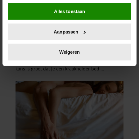
Als u het toestaat, willen we ook graag:
Alles toestaan
Informatie verzamelen over uw geografische
locatie, die tot een paar meter nauwkeurig kan zijn
Uw apparaat identificeren door het actief te
Aanpassen
scannen op specifieke eigenschappen (fingerprinting)
Lees meer over hoe uw persoonlijke gegevens worden
verwerkt en stel uw voorkeuren in het
detailgedeelte
in.
Weigeren
U kunt uw toestemming op elk moment wijzigen of
intrekken in de Cookieverklaring.
We gebruiken cookies om content en advertenties te
personaliseren, om functies voor social media te bieden
en om ons websiteverkeer te analyseren. Ook delen we
informatie over uw gebruik van onze site met onze
partners voor social media, adverteren en analyse. Deze
partners kunnen deze gegevens combineren met andere
informatie die u aan ze heeft verstrekt of die ze hebben
verzameld op basis van uw gebruik van hun services. U