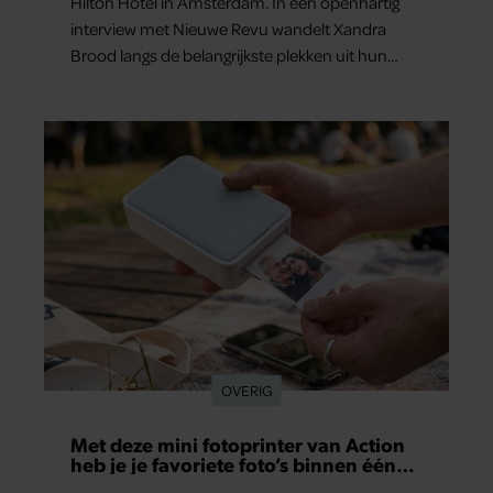
Hilton Hotel in Amsterdam. In een openhartig
interview met Nieuwe Revu wandelt Xandra
Brood langs de belangrijkste plekken uit hun
gezamenlijke verleden. Vooral de woning aan de
Lange Leidsedwarsstraat roept een stortvloed
aan herinneringen op. Daar begon hun leven
samen en werd dochter Lola geboren.
OVERIG
Met deze mini fotoprinter van Action
heb je je favoriete foto’s binnen één
minuut in handen