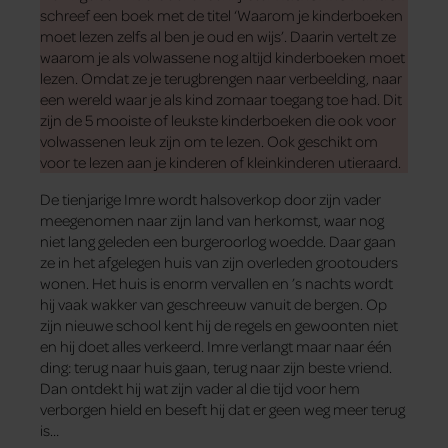
schreef een boek met de titel ‘Waarom je kinderboeken
moet lezen zelfs al ben je oud en wijs’. Daarin vertelt ze
waarom je als volwassene nog altijd kinderboeken moet
lezen. Omdat ze je terugbrengen naar verbeelding, naar
een wereld waar je als kind zomaar toegang toe had. Dit
zijn de 5 mooiste of leukste kinderboeken die ook voor
volwassenen leuk zijn om te lezen. Ook geschikt om
voor te lezen aan je kinderen of kleinkinderen utieraard.
De tienjarige Imre wordt halsoverkop door zijn vader
meegenomen naar zijn land van herkomst, waar nog
niet lang geleden een burgeroorlog woedde. Daar gaan
ze in het afgelegen huis van zijn overleden grootouders
wonen. Het huis is enorm vervallen en ’s nachts wordt
hij vaak wakker van geschreeuw vanuit de bergen. Op
zijn nieuwe school kent hij de regels en gewoonten niet
en hij doet alles verkeerd. Imre verlangt maar naar één
ding: terug naar huis gaan, terug naar zijn beste vriend.
Dan ontdekt hij wat zijn vader al die tijd voor hem
verborgen hield en beseft hij dat er geen weg meer terug
is…