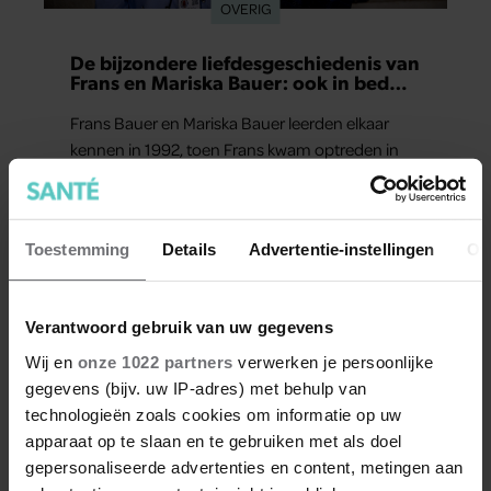
OVERIG
De bijzondere liefdesgeschiedenis van
Frans en Mariska Bauer: ook in bed
elkaars eerste
Frans Bauer en Mariska Bauer leerden elkaar
kennen in 1992, toen Frans kwam optreden in
het café-restaurant van de ouders van Mariska
in het Zuid-Hollandse dorp Ter Aar. Als dochter
die opgroeide in een horecagezin hielp Mariska
Toestemming
Details
Advertentie-instellingen
Ov
vaak mee in de bediening.
Verantwoord gebruik van uw gegevens
Wij en
onze 1022 partners
verwerken je persoonlijke
gegevens (bijv. uw IP-adres) met behulp van
technologieën zoals cookies om informatie op uw
apparaat op te slaan en te gebruiken met als doel
gepersonaliseerde advertenties en content, metingen aan