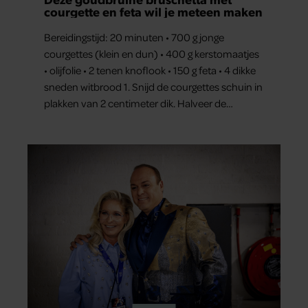
courgette en feta wil je meteen maken
Bereidingstijd: 20 minuten • 700 g jonge
courgettes (klein en dun) • 400 g kerstomaatjes
• olijfolie • 2 tenen knoflook • 150 g feta • 4 dikke
sneden witbrood 1. Snijd de courgettes schuin in
plakken van 2 centimeter dik. Halveer de
tomaatjes. Pel en hak de knoflook. 2. Verhit een
scheut olie in…