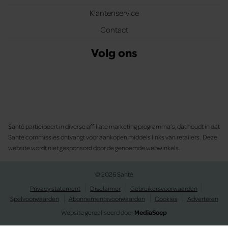
Klantenservice
Contact
Volg ons
Santé participeert in diverse affiliate marketing programma’s, dat houdt in dat
Santé commissies ontvangt voor aankopen middels links van retailers. Deze
website wordt niet gesponsord door de genoemde webwinkels.
© 2026 Santé
Privacy statement
Disclaimer
Gebruikersvoorwaarden
Spelvoorwaarden
Abonnementsvoorwaarden
Cookies
Adverteren
Website gerealiseerd door
MediaSoep