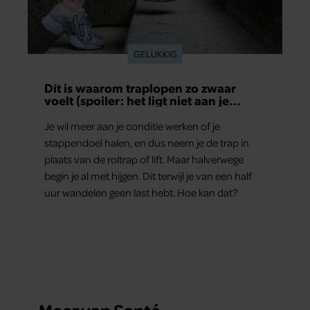
GELUKKIG
Dít is waarom traplopen zo zwaar
voelt (spoiler: het ligt niet aan je
conditie)
Je wil meer aan je conditie werken of je
stappendoel halen, en dus neem je de trap in
plaats van de roltrap of lift. Maar halverwege
begin je al met hijgen. Dit terwijl je van een half
uur wandelen geen last hebt. Hoe kan dat?
Meer van Santé