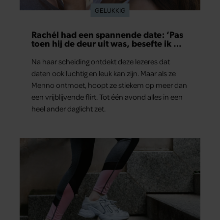
GELUKKIG
Rachél had een spannende date: ‘Pas
toen hij de deur uit was, besefte ik wat
er echt was gebeurd’
Na haar scheiding ontdekt deze lezeres dat
daten ook luchtig en leuk kan zijn. Maar als ze
Menno ontmoet, hoopt ze stiekem op meer dan
een vrijblijvende flirt. Tot één avond alles in een
heel ander daglicht zet.