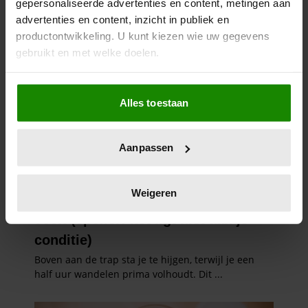
gepersonaliseerde advertenties en content, metingen aan
advertenties en content, inzicht in publiek en
productontwikkeling. U kunt kiezen wie uw gegevens
gebruikt en met welke doelen.
Als u het toestaat, willen we ook graag:
Alles toestaan
Informatie verzamelen over uw geografische
locatie, die tot een paar meter nauwkeurig kan zijn
Uw apparaat identificeren door het actief te
Aanpassen
scannen op specifieke eigenschappen (fingerprinting)
Lees meer over hoe uw persoonlijke gegevens worden
verwerkt en stel uw voorkeuren in het
detailgedeelte
in.
Weigeren
U kunt uw toestemming op elk moment wijzigen of
intrekken in de Cookieverklaring.
We gebruiken cookies om content en advertenties te
personaliseren, om functies voor social media te bieden
en om ons websiteverkeer te analyseren. Ook delen we
informatie over uw gebruik van onze site met onze