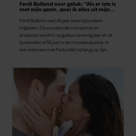
Ferdi Bolland over geluk: “Als er iets is
met mijn gezin, gooi ik alles uit mijn
agenda”
Ferdi Bolland viert dit jaar twee bijzondere
mijlpalen. De succesvolle componist en
producer wordt in augustus zeventig jaar en zit
bovendien al 55 jaar in de muziekindustrie. In
een interview met Party blikt hij terug op zijn
indrukwekkende carrière, maar maakt hij vooral
duidelijk waar zijn prioriteiten tegenwoordig
liggen: zijn gezin.