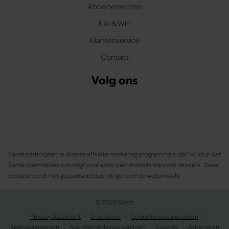
Abonnementen
Klik & Win
Klantenservice
Contact
Volg ons
Santé participeert in diverse affiliate marketing programma’s, dat houdt in dat
Santé commissies ontvangt voor aankopen middels links van retailers. Deze
website wordt niet gesponsord door de genoemde webwinkels.
© 2026 Santé
Privacy statement
Disclaimer
Gebruikersvoorwaarden
Spelvoorwaarden
Abonnementsvoorwaarden
Cookies
Adverteren