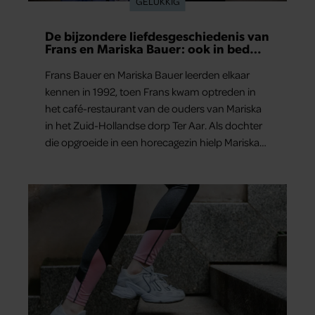
GELUKKIG
De bijzondere liefdesgeschiedenis van
Frans en Mariska Bauer: ook in bed
elkaars eerste
Frans Bauer en Mariska Bauer leerden elkaar
kennen in 1992, toen Frans kwam optreden in
het café-restaurant van de ouders van Mariska
in het Zuid-Hollandse dorp Ter Aar. Als dochter
die opgroeide in een horecagezin hielp Mariska
vaak mee in de bediening.