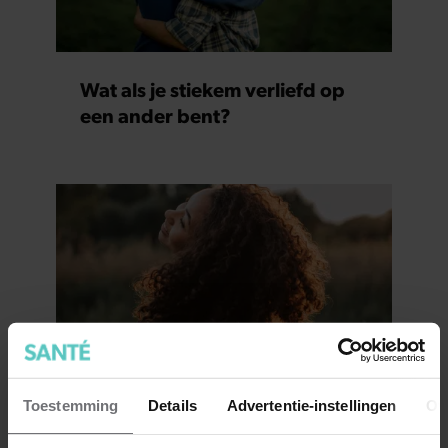
Wat als je stiekem verliefd op
een ander bent?
Toestemming
Details
Advertentie-instellingen
Ov
7 kleine dingen die je leven
beter maken (en weinig tijd