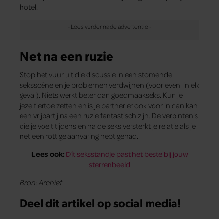
hotel.
Net na een ruzie
Stop het vuur uit die discussie in een stomende
seksscène en je problemen verdwijnen (voor even in elk
geval). Niets werkt beter dan goedmaakseks. Kun je
jezelf ertoe zetten en is je partner er ook voor in dan kan
een vrijpartij na een ruzie fantastisch zijn. De verbintenis
die je voelt tijdens en na de seks versterkt je relatie als je
net een rottige aanvaring hebt gehad.
Lees ook:
Dít seksstandje past het beste bij jouw
sterrenbeeld
Bron: Archief
Deel dit artikel op social media!