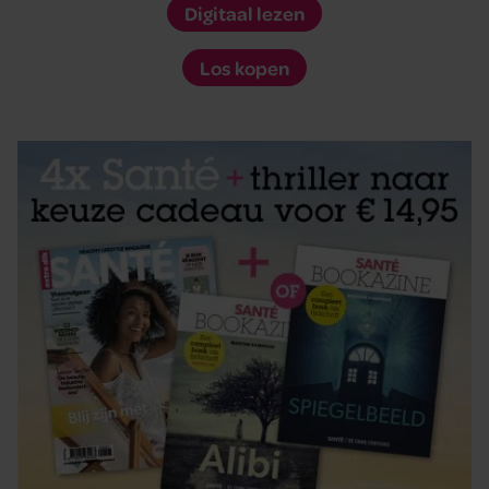
Digitaal lezen
Los kopen