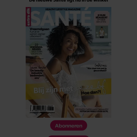
Abonneren