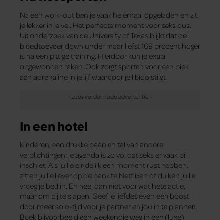
Na een work-out ben je vaak helemaal opgeladen en zit
je lekker in je vel. Het perfecte moment voor seks dus.
Uit onderzoek van de University of Texas blijkt dat de
bloedtoevoer down under maar liefst 169 procent hoger
is na een pittige training. Hierdoor kun je extra
opgewonden raken. Ook zorgt sporten voor een piek
aan adrenaline in je lijf waardoor je libido stijgt.
In een hotel
Kinderen, een drukke baan en tal van andere
verplichtingen: je agenda is zo vol dat seks er vaak bij
inschiet. Als jullie eindelijk een moment rust hebben,
zitten jullie liever op de bank te Netflixen of duiken jullie
vroeg je bed in. En nee, dan niet voor wat hete actie,
maar om bij te slapen. Geef je liefdesleven een boost
door meer solo-tijd voor je partner en jou in te plannen.
Boek bijvoorbeeld een weekendje weg in een (luxe)