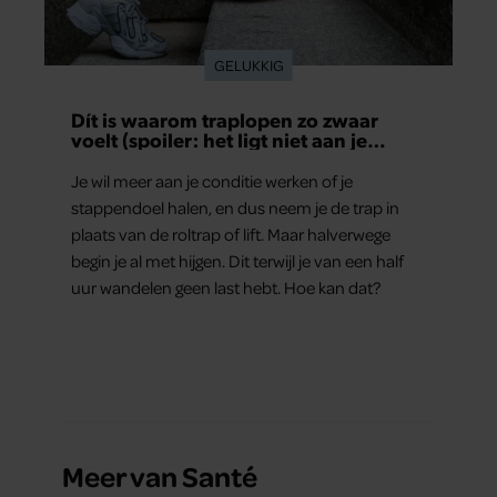
GELUKKIG
Dít is waarom traplopen zo zwaar
voelt (spoiler: het ligt niet aan je
conditie)
Je wil meer aan je conditie werken of je
stappendoel halen, en dus neem je de trap in
plaats van de roltrap of lift. Maar halverwege
begin je al met hijgen. Dit terwijl je van een half
uur wandelen geen last hebt. Hoe kan dat?
Meer van Santé