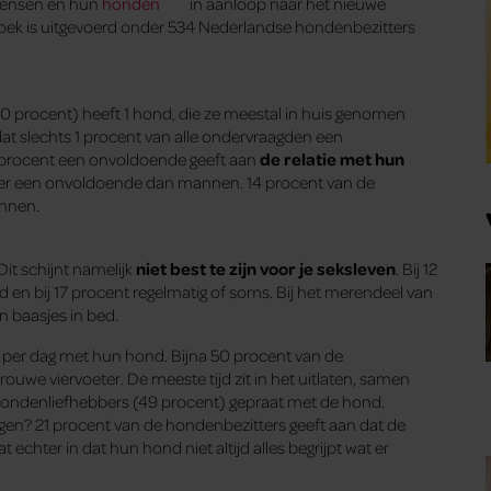
mensen en hun
honden
in aanloop naar het nieuwe
zoek is uitgevoerd onder 534 Nederlandse hondenbezitters
0 procent) heeft 1 hond, die ze meestal in huis genomen
dat slechts 1 procent van alle ondervraagden een
2 procent een onvoldoende geeft aan
de relatie met hun
rder een onvoldoende dan mannen. 14 procent van de
nnen.
it schijnt namelijk
niet best te zijn voor je seksleven
. Bij 12
 en bij 17 procent regelmatig of soms. Bij het merendeel van
n baasjes in bed.
per dag met hun hond. Bijna 50 procent van de
uwe viervoeter. De meeste tijd zit in het uitlaten, samen
hondenliefhebbers (49 procent) gepraat met de hond.
ggen? 21 procent van de hondenbezitters geeft aan dat de
 echter in dat hun hond niet altijd alles begrijpt wat er