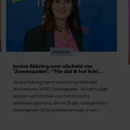
GELUKKIG
Janine Abbring over afscheid van
‘Zomergasten’: “Fijn dat ik het licht
mag uitdoen”
Janine Abbring neemt deze zomer definitief
afscheid van ‘VPRO Zomergasten’. Na het huidige
seizoen valt het doek voor het iconische
televisieprogramma, dat na 39 jaar verdwijnt door
bezuinigingen bij de publieke omroep. In een
interview met Leeuwarder Courant vertelt de
presentatrice hoe dubbel dat voor haar voelt.