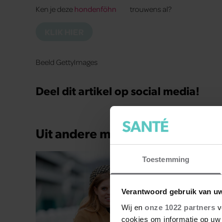
Ken je deze
hondenföhn
trouwens al?
KLIK HIER
Beeld GettyImages
Deel dit artikel op social media!
Uit andere media
Toestemming
Verantwoord gebruik van u
Wij en
onze 1022 partners
v
cookies om informatie op uw 