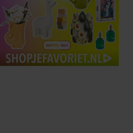
Tips om je lekker in je vel
te voelen
Met de Santé nieuwsbrief ontvang je elke
week tips om je energiek, ontspannen en in
balans te voelen.