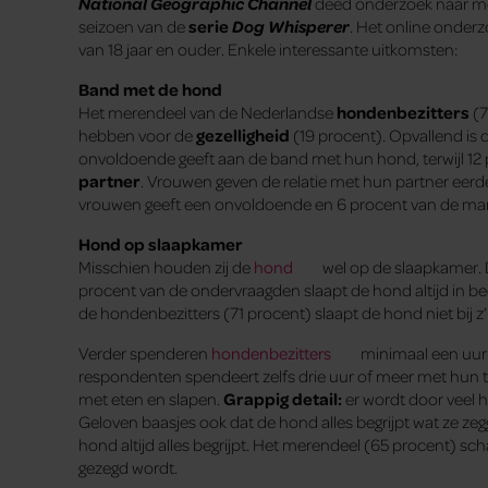
National Geographic Channel
deed onderzoek naar 
seizoen van de
serie
Dog Whisperer
. Het online onder
van 18 jaar en ouder. Enkele interessante uitkomsten:
Band met de hond
Het merendeel van de Nederlandse
hondenbezitters
(7
hebben voor de
gezelligheid
(19 procent). Opvallend is 
onvoldoende geeft aan de band met hun hond, terwijl 1
partner
. Vrouwen geven de relatie met hun partner ee
vrouwen geeft een onvoldoende en 6 procent van de ma
Hond op slaapkamer
Misschien houden zij de
hond
wel op de slaapkamer. D
procent van de ondervraagden slaapt de hond altijd in bed
de hondenbezitters (71 procent) slaapt de hond niet bij z’
Verder spenderen
hondenbezitters
minimaal een uur 
respondenten spendeert zelfs drie uur of meer met hun tro
met eten en slapen.
Grappig detail:
er wordt door veel 
Geloven baasjes ook dat de hond alles begrijpt wat ze ze
hond altijd alles begrijpt. Het merendeel (65 procent) schat
gezegd wordt.