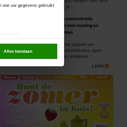
en wie uw gegevens gebruikt
g kan zijn
erprinting)
t
detailgedeelte
in. U kunt uw
Alles toestaan
 media te bieden en om ons
ze partners voor social
nformatie die u aan ze heeft
oord met onze cookies als u