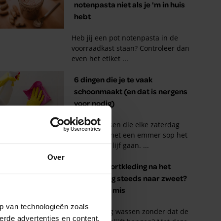
Over
p van technologieën zoals
erde advertenties en content,