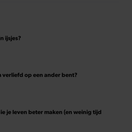
Hoewel ze uitkijkt naar de laatste reeks, vindt ze
het ook verdrietig dat een televisieklassieker
verdwijnt.
 ijsjes?
m verliefd op een ander bent?
ie je leven beter maken (en weinig tijd