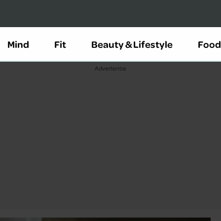
Mind
Fit
Beauty & Lifestyle
Food