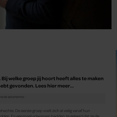
 Bij welke groep jij hoort heeft alles te maken
l hebt gevonden. Lees hier meer…
ehechte. De eerste groep voelt zich al veilig vanaf hun
hadden. En eenmaal volwassen hadden ze geleerd dat ze de