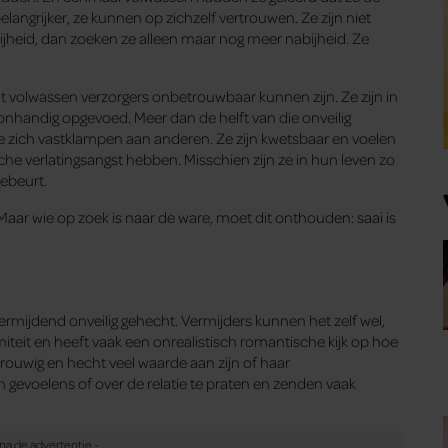
ngrijker, ze kunnen op zichzelf vertrouwen. Ze zijn niet
jheid, dan zoeken ze alleen maar nog meer nabijheid. Ze
t volwassen verzorgers onbetrouwbaar kunnen zijn. Ze zijn in
onhandig opgevoed. Meer dan de helft van die onveilig
 zich vastklampen aan anderen. Ze zijn kwetsbaar en voelen
he verlatingsangst hebben. Misschien zijn ze in hun leven zo
gebeurt.
. Maar wie op zoek is naar de ware, moet dit onthouden: saai is
vermijdend onveilig gehecht. Vermijders kunnen het zelf wel,
miteit en heeft vaak een onrealistisch romantische kijk op hoe
trouwig en hecht veel waarde aan zijn of haar
gevoelens of over de relatie te praten en zenden vaak