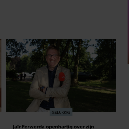
GELUKKIG
Jaïr Ferwerda openhartig over zijn