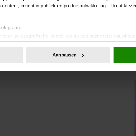
iefde waard zijn. Ze willen niet om de hete brei heen draaien
 content, inzicht in publiek en productontwikkeling. U kunt kiez
elletjes. Iemand die angstig gehecht is, ervaart dat als saai. Die
fde van die ander te krijgen, dat de conclusie bijna vanzelf is
ingerd te raken aan de ups en downs die je als onveilig gehechte
 ook graag:
 over uw geografische locatie, die tot een paar meter nauwkeuri
eren door het actief te scannen op specifieke eigenschappen (fing
onlijke gegevens worden verwerkt en stel uw voorkeuren in he
Aanpassen
jzigen of intrekken in de Cookieverklaring.
ent en advertenties te personaliseren, om functies voor social
. Ook delen we informatie over uw gebruik van onze site met on
e. Deze partners kunnen deze gegevens combineren met andere i
erzameld op basis van uw gebruik van hun services. U gaat akk