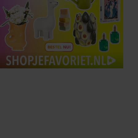
Tips om je lekker in je vel
te voelen
Met de Santé nieuwsbrief ontvang je elke
week tips om je energiek, ontspannen en in
balans te voelen.