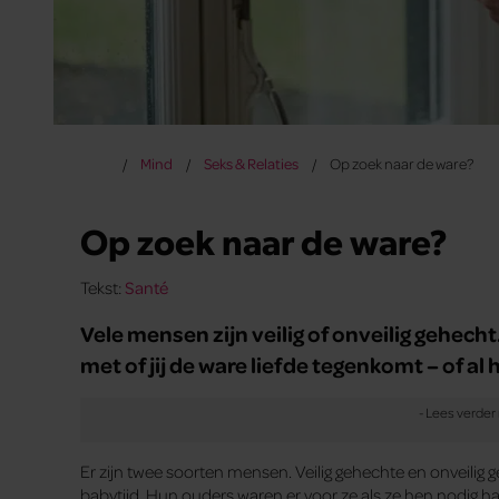
Mind
Seks & Relaties
Op zoek naar de ware?
Op zoek naar de ware?
Tekst:
Santé
Vele mensen zijn veilig of onveilig gehecht.
met of jij de ware liefde tegenkomt – of a
Er zijn twee soorten mensen. Veilig gehechte en onveilig g
babytijd. Hun ouders waren er voor ze als ze hen nodig 