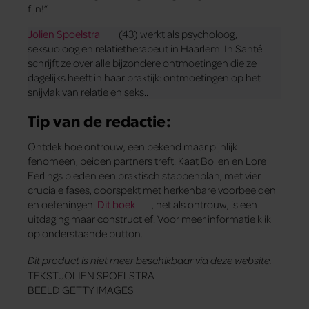
fijn!”
Jolien Spoelstra
(43) werkt als psycholoog,
seksuoloog en relatietherapeut in Haarlem. In Santé
schrijft ze over alle bijzondere ontmoetingen die ze
dagelijks heeft in haar praktijk: ontmoetingen op het
snijvlak van relatie en seks..
Tip van de redactie:
Ontdek hoe ontrouw, een bekend maar pijnlijk
fenomeen, beiden partners treft. Kaat Bollen en Lore
Eerlings bieden een praktisch stappenplan, met vier
cruciale fases, doorspekt met herkenbare voorbeelden
en oefeningen.
Dit boek
, net als ontrouw, is een
uitdaging maar constructief. Voor meer informatie klik
op onderstaande button.
Dit product is niet meer beschikbaar via deze website.
TEKST JOLIEN SPOELSTRA
BEELD GETTY IMAGES