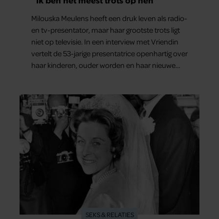
Milouska Meulens heeft een druk leven als radio-
en tv-presentator, maar haar grootste trots ligt
niet op televisie. In een interview met Vriendin
vertelt de 53-jarige presentatrice openhartig over
haar kinderen, ouder worden en haar nieuwe
kinderboek Chill. Ook blikt ze terug op haar jeugd
en deelt ze welke levenslessen haar vandaag de
dag het meest bezighouden.
SEKS & RELATIES