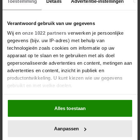
Toestemming
Details
Advertentie-instellingen
Ov
Kom je aan rond je buik in de
overgang? Dit is waarom
Verantwoord gebruik van uw gegevens
Wij en
onze 1022 partners
verwerken je persoonlijke
gegevens (bijv. uw IP-adres) met behulp van
technologieën zoals cookies om informatie op uw
apparaat op te slaan en te gebruiken met als doel
gepersonaliseerde advertenties en content, metingen aan
advertenties en content, inzicht in publiek en
productontwikkeling. U kunt kiezen wie uw gegevens
gebruikt en met welke doelen.
Als u het toestaat, willen we ook graag:
Alles toestaan
Informatie verzamelen over uw geografische
locatie, die tot een paar meter nauwkeurig kan zijn
Uw apparaat identificeren door het actief te
Aanpassen
scannen op specifieke eigenschappen (fingerprinting)