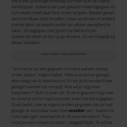
Het is een prachtige lentedag wanneer Ruth en Isabel
aankloppen. Isabel is een jaar geleden vreemdgegaan en
hun relatie heeft daar flink onder te lijden. Beiden geven
aan met elkaar door te willen, maar op de een of andere
manier lijken ze steeds verder van elkaar verwijderd te
raken. Ze begrijpen niet goed hoe dat komt en
zodoende zitten ze bij mij op de bank. Zo ver mogelijk bij
elkaar vandaan.
“Je moet er op een gegeven moment wel een streep
onder zetten”, begint Isabel. “Alles is er al over gezegd,
elke vraag heb ik beant­woord. Ik heb je al honderd keer
gezegd hoeveel het me spijt. Wat wil je nog meer
bespreken?” Ruth is even stil. “Ik zit er gewoon nog mee
en word er soms nog boos over, over hoe het is gegaan.
Zoals laatst, toen je ergens anders ging eten dan je had
gezegd. Ik werd daar weer heel
onzeker
van.” Isabel rolt
met haar ogen wanneer Ruth dit voorval noemt. “Nou
moet je niet meteen zo doen”, reageert Ruth. “Ik wil het