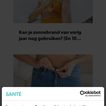
Kan je zonnebrand van vorig
jaar nog gebruiken? (En 10
andere vragen over insmeren)