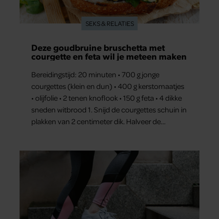
SEKS & RELATIES
Deze goudbruine bruschetta met
courgette en feta wil je meteen maken
Bereidingstijd: 20 minuten • 700 g jonge
courgettes (klein en dun) • 400 g kerstomaatjes
• olijfolie • 2 tenen knoflook • 150 g feta • 4 dikke
sneden witbrood 1. Snijd de courgettes schuin in
plakken van 2 centimeter dik. Halveer de
tomaatjes. Pel en hak de knoflook. 2. Verhit een
scheut olie in…