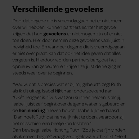
Verschillende gevoelens
Doordat degene die is vreemdgegaan het er niet meer
over wil hebben, kunnen partners echter het gevoel
krijgen dat hun
gevoelens
er niet mogen zijn of er niet
toe doen. Hier­ door nemen deze gevoelens vaak juist in
hevigheid toe. En wanneer degene die is vreemdgegaan
er niet over praat, kan dat ook het idee geven dat alles
vergeten is. Hierdoor worden partners bang dat het
opnieuw kan gebeuren en krijgen ze juist de neiging er
steeds weer over te beginnen.
“Wauw, dat is precies wat er bij mij gebeurt”, zegt Ruth
als ik dit uitleg. Isabel kijkt haar onderzoekend aan.
“Oké”, reageer ik. “Dus wat zou kunnen helpen is als jij,
Isabel, juist zelf begint over datgene wat er is gebeurd en
de
herinnering
in leven houdt.” Isabel kijkt verbaasd.
“Dan hoeft Ruth dat namelijk niet te doen, waardoor zij
het misschien een beetje kan loslaten.”
Dan beweegt Isabel richting Ruth. “Zou je dat fijn vinden,
als ik erover begin?” vraagt ze ongelovig. Ruth knikt. “Heel