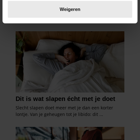
Lees meer over hoe uw persoonlijke gegevens worden
verwerkt en stel uw voorkeuren in het
detailgedeelte
in.
Weigeren
U kunt uw toestemming op elk moment wijzigen of
intrekken in de Cookieverklaring.
We gebruiken cookies om content en advertenties te
personaliseren, om functies voor social media te bieden
en om ons websiteverkeer te analyseren. Ook delen we
informatie over uw gebruik van onze site met onze
partners voor social media, adverteren en analyse. Deze
partners kunnen deze gegevens combineren met andere
informatie die u aan ze heeft verstrekt of die ze hebben
verzameld op basis van uw gebruik van hun services. U
gaat akkoord met onze cookies als u onze website blijft
gebruiken.