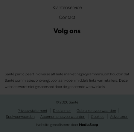
Klantenservice
Contact
Volg ons
Santé participeert in diverse affiliate marketing programma’s, dat houdt in dat
Santé commissies ontvangt voor aankopen middels links van retailers. Deze
website wordt niet gesponsord door de genoemde webwinkels.
© 2026 Santé
Privacy statement
Disclaimer
Gebruikersvoorwaarden
Spelvoorwaarden
Abonnementsvoorwaarden
Cookies
Adverteren
Website gerealiseerd door
MediaSoep