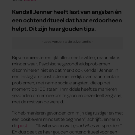
Kendall Jenner heeft last van angsten én
een ochtendritueel dat haar erdoorheen
helpt. Dit zijn haar gouden tips.
Bij sommige sterren lijkt alles mee te zitten, maar niks is
minder waar. Psychische gezondheidsproblemen
discrimineren niet en dat merkt ook Kendall Jenner. In
een Instagram-post is Jenner eerlijk over haar mentale
problemen, met name sociale angsten, die op het
moment ‘op 100 staan’. Inmiddels heeft ze manieren
gevonden om ermee om te gaan en deze deelt ze graag
met de rest van de wereld.
”Ik heb manieren gevonden om mijn dag rustiger en met
een positievere mindset te beginnen”, schrijft Jenner in
de
post
. “Ik wil gewoon wat
good vibes
verspreiden.”
En dus deelt ze haar gouden ochtendritueel voor een