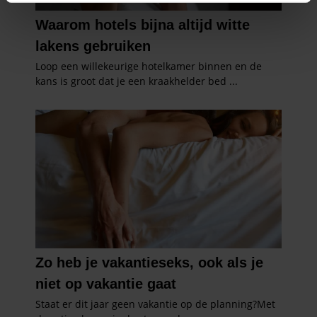
intrekken in de Cookieverklaring.
We gebruiken cookies om content en advertenties te
personaliseren, om functies voor social media te bieden
en om ons websiteverkeer te analyseren. Ook delen we
informatie over uw gebruik van onze site met onze
partners voor social media, adverteren en analyse. Deze
partners kunnen deze gegevens combineren met andere
informatie die u aan ze heeft verstrekt of die ze hebben
verzameld op basis van uw gebruik van hun services. U
gaat akkoord met onze cookies als u onze website blijft
gebruiken.