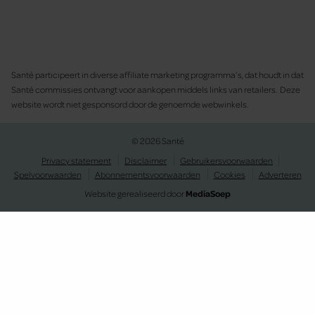
Santé participeert in diverse affiliate marketing programma’s, dat houdt in dat
Santé commissies ontvangt voor aankopen middels links van retailers. Deze
website wordt niet gesponsord door de genoemde webwinkels.
© 2026 Santé
Privacy statement
Disclaimer
Gebruikersvoorwaarden
Spelvoorwaarden
Abonnementsvoorwaarden
Cookies
Adverteren
Website gerealiseerd door
MediaSoep