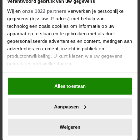
Verantwoord gebruik van uw gegevens
Wij en
onze 1022 partners
verwerken je persoonlijke
gegevens (bijv. uw IP-adres) met behulp van
technologieën zoals cookies om informatie op uw
apparaat op te slaan en te gebruiken met als doel
gepersonaliseerde advertenties en content, metingen aan
advertenties en content, inzicht in publiek en
productontwikkeling. U kunt kiezen wie uw gegevens
gebruikt en met welke doelen.
Als u het toestaat, willen we ook graag:
Alles toestaan
Informatie verzamelen over uw geografische
locatie, die tot een paar meter nauwkeurig kan zijn
Uw apparaat identificeren door het actief te
Aanpassen
scannen op specifieke eigenschappen (fingerprinting)
Lees meer over hoe uw persoonlijke gegevens worden
verwerkt en stel uw voorkeuren in het
detailgedeelte
in.
Weigeren
U kunt uw toestemming op elk moment wijzigen of