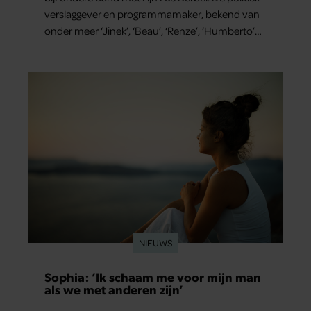
verslaggever en programmamaker, bekend van
onder meer ‘Jinek’, ‘Beau’, ‘Renze’, ‘Humberto’
en ‘RTL Tonight’, vertelt dat juist zijn opvoeding
de basis vormde voor zijn carrière. Nog altijd kan
hij voor advies bij zijn zus terecht.
NIEUWS
Sophia: ‘Ik schaam me voor mijn man
als we met anderen zijn’