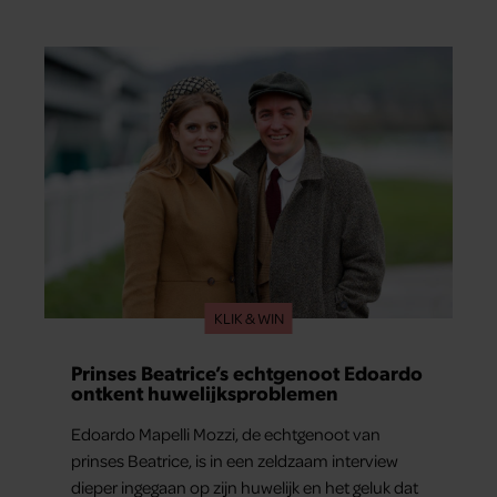
al jaren iets niet goed. In een openhartig
interview met ‘MAX Magazine’ vertelt de zanger
dat hij lange tijd vooral overleefde en steeds
verder van zijn gevoel verwijderd raakte.
KLIK & WIN
Prinses Beatrice’s echtgenoot Edoardo
ontkent huwelijksproblemen
Edoardo Mapelli Mozzi, de echtgenoot van
prinses Beatrice, is in een zeldzaam interview
dieper ingegaan op zijn huwelijk en het geluk dat