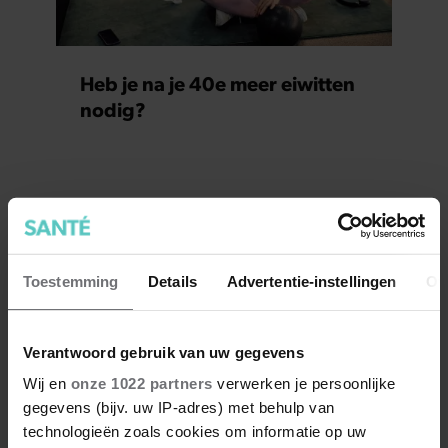
Heb je na je 40e meer eiwitten
nodig?
Toestemming
Details
Advertentie-instellingen
Ov
Verantwoord gebruik van uw gegevens
Wij en
onze 1022 partners
verwerken je persoonlijke
gegevens (bijv. uw IP-adres) met behulp van
technologieën zoals cookies om informatie op uw