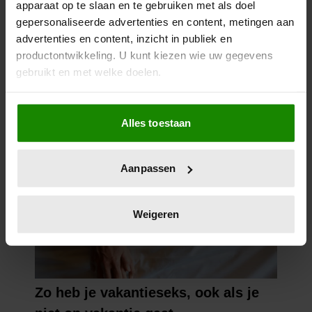
apparaat op te slaan en te gebruiken met als doel
gepersonaliseerde advertenties en content, metingen aan
advertenties en content, inzicht in publiek en
productontwikkeling. U kunt kiezen wie uw gegevens
gebruikt en met welke doelen.
Als u het toestaat, willen we ook graag:
Alles toestaan
Informatie verzamelen over uw geografische
locatie, die tot een paar meter nauwkeurig kan zijn
Uw apparaat identificeren door het actief te
Aanpassen
scannen op specifieke eigenschappen (fingerprinting)
Lees meer over hoe uw persoonlijke gegevens worden
verwerkt en stel uw voorkeuren in het
detailgedeelte
in.
Weigeren
U kunt uw toestemming op elk moment wijzigen of
intrekken in de Cookieverklaring.
We gebruiken cookies om content en advertenties te
personaliseren, om functies voor social media te bieden
en om ons websiteverkeer te analyseren. Ook delen we