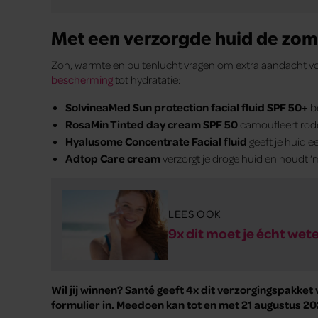
Met een verzorgde huid de zom
Zon, warmte en buitenlucht vragen om extra aandacht voo
bescherming
tot hydratatie:
SolvineaMed Sun protection facial fluid SPF 50+
be
RosaMin Tinted day cream SPF 50
camoufleert rode 
Hyalusome Concentrate Facial fluid
geeft je huid e
Adtop Care cream
verzorgt je droge huid en houdt ‘
LEES OOK
9x dit moet je écht w
Wil jij winnen? Santé geeft 4x dit verzorgingspakke
formulier in. Meedoen kan tot en met 21 augustus 20