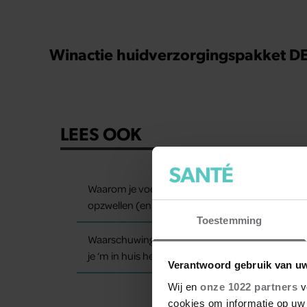
Winactie huidverzorgingspakket
LEES OOK
Waarom je voeten op warme dagen
opzwellen (en wat je eraan kunt doen)
Toestemming
Waarschuwing: eet deze notenpasta niet als
je ‘m in huis hebt
Verantwoord gebruik van u
Wij en
onze 1022 partners
v
cookies om informatie op uw 