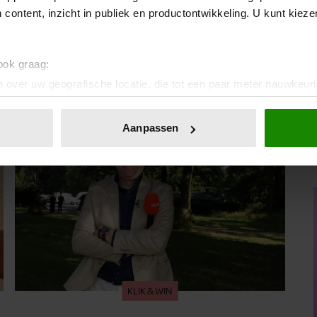
 content, inzicht in publiek en productontwikkeling. U kunt kiez
 ook graag:
 over uw geografische locatie, die tot een paar meter nauwkeuri
eren door het actief te scannen op specifieke eigenschappen (fing
onlijke gegevens worden verwerkt en stel uw voorkeuren in he
Aanpassen
jzigen of intrekken in de Cookieverklaring.
ent en advertenties te personaliseren, om functies voor social
. Ook delen we informatie over uw gebruik van onze site met on
e. Deze partners kunnen deze gegevens combineren met andere i
erzameld op basis van uw gebruik van hun services. U gaat akk
KLIK & WIN