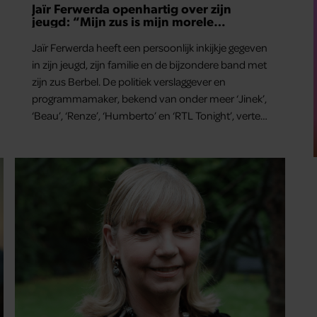
Jaïr Ferwerda openhartig over zijn
jeugd: “Mijn zus is mijn morele
kompas”
Jaïr Ferwerda heeft een persoonlijk inkijkje gegeven
in zijn jeugd, zijn familie en de bijzondere band met
zijn zus Berbel. De politiek verslaggever en
programmamaker, bekend van onder meer ‘Jinek’,
‘Beau’, ‘Renze’, ‘Humberto’ en ‘RTL Tonight’, vertelt
dat juist zijn opvoeding de basis vormde voor zijn
carrière. Nog altijd kan hij voor advies bij zijn zus
terecht.