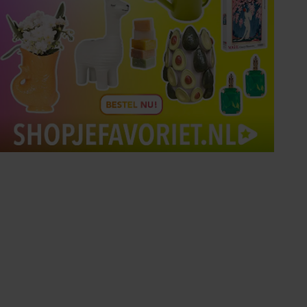
Tips om je lekker in je vel
te voelen
Met de Santé nieuwsbrief ontvang je elke
week tips om je energiek, ontspannen en in
balans te voelen.