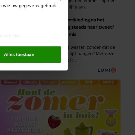
en wie uw gegevens gebruikt
g kan zijn
erprinting)
t
detailgedeelte
in. U kunt uw
Alles toestaan
 media te bieden en om ons
ze partners voor social
nformatie die u aan ze heeft
oord met onze cookies als u