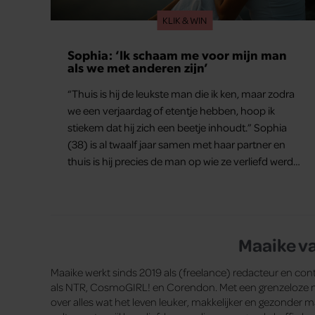
KLIK & WIN
Sophia: ‘Ik schaam me voor mijn man
als we met anderen zijn’
“Thuis is hij de leukste man die ik ken, maar zodra
we een verjaardag of etentje hebben, hoop ik
stiekem dat hij zich een beetje inhoudt.” Sophia
(38) is al twaalf jaar samen met haar partner en
thuis is hij precies de man op wie ze verliefd werd:
lief, zorgzaam en grappig. Toch merkt ze dat ze zich
steeds vaker schaamt zodra ze samen onder de
mensen zijn.
Maaike v
Maaike werkt sinds 2019 als (freelance) redacteur en cont
als NTR, CosmoGIRL! en Corendon. Met een grenzeloze ni
over alles wat het leven leuker, makkelijker en gezonder maa