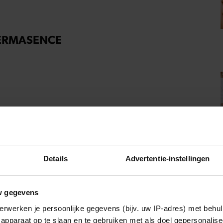
 DERMASENCE
Deze producten kun je beter als huismerk
kopen (en deze juist niet)
Details
Advertentie-instellingen
Kijk jij elke avond tv? Dan wil je dit onderzoek
even lezen
w gegevens
erwerken je persoonlijke gegevens (bijv. uw IP-adres) met behul
apparaat op te slaan en te gebruiken met als doel gepersonalise