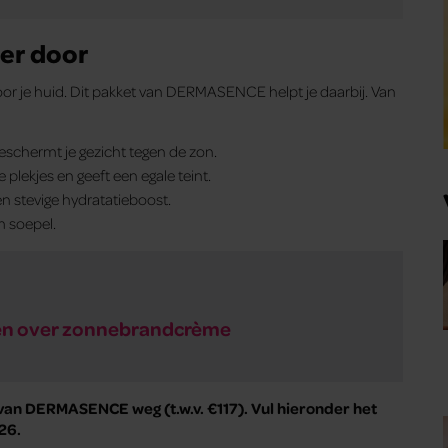
er door
r je huid. Dit pakket van DERMASENCE helpt je daarbij. Van
schermt je gezicht tegen de zon.
plekjes en geeft een egale teint.
en stevige hydratatieboost.
m soepel.
eten over zonnebrandcrème
t van DERMASENCE weg (t.w.v. €117). Vul hieronder het
26.