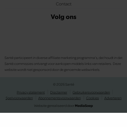
Contact
Volg ons
Santé participeert in diverse affiliate marketing programma’s, dat houdt in dat
Santé commissies ontvangt voor aankopen middels links van retailers. Deze
website wordt niet gesponsord door de genoemde webwinkels.
© 2026 Santé
Privacy statement
Disclaimer
Gebruikersvoorwaarden
Spelvoorwaarden
Abonnementsvoorwaarden
Cookies
Adverteren
Website gerealiseerd door
MediaSoep