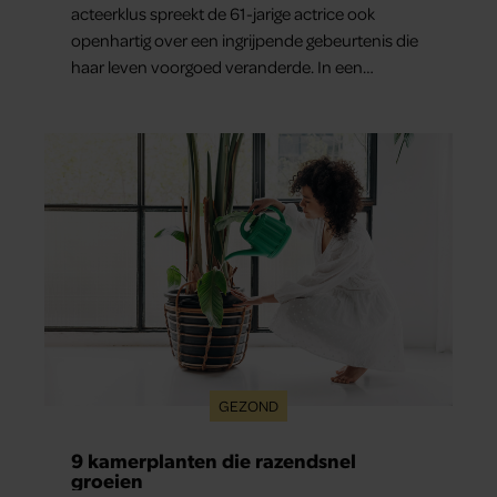
acteerklus spreekt de 61-jarige actrice ook
openhartig over een ingrijpende gebeurtenis die
haar leven voorgoed veranderde. In een
interview met Margriet vertelt de maker en
actrice van ‘Toren C’ hoe een ernstig ongeluk
haar dwong anders naar zichzelf en haar
gezondheid te kijken. “Mijn leven steekt nu
anders in elkaar”, zegt ze.
GEZOND
9 kamerplanten die razendsnel
groeien