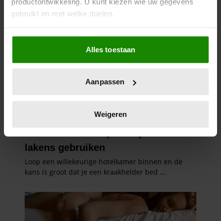
productontwikkeling. U kunt kiezen wie uw gegevens
gebruikt en met welke doelen.
Als u het toestaat, willen we ook graag:
Alles toestaan
Informatie verzamelen over uw geografische
locatie, die tot een paar meter nauwkeurig kan zijn
Uw apparaat identificeren door het actief te
Aanpassen
scannen op specifieke eigenschappen (fingerprinting)
Lees meer over hoe uw persoonlijke gegevens worden
verwerkt en stel uw voorkeuren in het
detailgedeelte
in.
Weigeren
U kunt uw toestemming op elk moment wijzigen of
intrekken in de Cookieverklaring.
We gebruiken cookies om content en advertenties te
personaliseren, om functies voor social media te bieden
en om ons websiteverkeer te analyseren. Ook delen we
informatie over uw gebruik van onze site met onze
partners voor social media, adverteren en analyse. Deze
partners kunnen deze gegevens combineren met andere