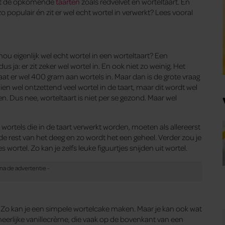
tot de opkomende
taarten
zoals redvelvet en worteltaart. En
 populair én zit er wel echt wortel in verwerkt? Lees vooral
 nou eigenlijk wel echt wortel in een worteltaart? Een
us ja: er zit zeker wel wortel in. En ook niet zo weinig. Het
aat er wel 400 gram aan wortels in. Maar dan is de grote vraag
ien wel ontzettend veel wortel in de taart, maar dit wordt wel
. Dus nee, worteltaart is niet per se gezond. Maar wel
 wortels die in de taart verwerkt worden, moeten als allereerst
e rest van het deeg en zo wordt het een geheel. Verder zou je
ortel. Zo kan je zelfs leuke figuurtjes snijden uit wortel.
wil. Zo kan je een simpele wortelcake maken. Maar je kan ook wat
eerlijke vanillecrème, die vaak op de bovenkant van een