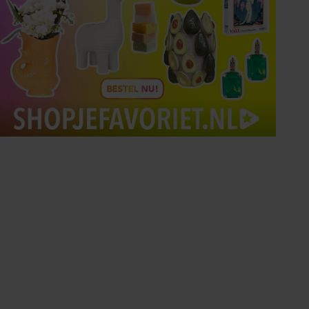
Tips om je lekker in je vel
te voelen
Met de Santé nieuwsbrief ontvang je elke
week tips om je energiek, ontspannen en in
balans te voelen.