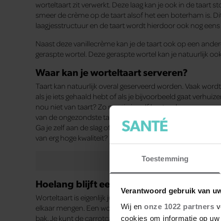
worteltaart zit verwerkt. Deze laag kan je ook in de taart 
smeer de crème op de taart alsof het een boterham is. Dit 
laagjesstructuur en de taart wordt hierdoor ook nog eens
Naast deze vanillecrème kan je de taart ook op een ande
geraspte wortel. Deze geraspte wortel kan je natuurlijk o
Waar kan je worteltaart serveren?
Taart kan natuurlijk overal geserveerd worden. Vaak wordt ta
als je iets gehaald hebt of als je bijvoorbeeld gaat verhuiz
nou niet van taart? Zo mag je je zelf best wel eens verwenn
van de ongezondste taarten. Dus je mag jezelf of je vrien
Ga je zelf aan de slag of haal je het bij een bakker? Heb je
van erg hoge kwaliteit?
Patisserie Limburgia
heeft heer
Toestemming
Hoelang blijft een worteltaart goed?
Verantwoord gebruik van u
Worteltaart is eigenlijk juist lekkerder als je hem even la
Wij en
onze 1022 partners
v
elkaar mengen. Een worteltaart blijft vaak vijf dagen lekker
bak. Je kunt de carrotcake zonder topping ook invriezen. Z
cookies om informatie op uw 