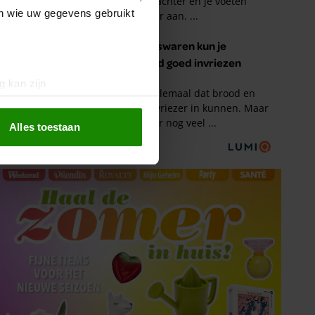
en wie uw gegevens gebruikt
g kan zijn
erprinting)
t
detailgedeelte
in. U kunt uw
Alles toestaan
 media te bieden en om ons
ze partners voor social
nformatie die u aan ze heeft
oord met onze cookies als u