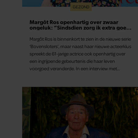
GEZOND
Margôt Ros openhartig over zwaar
ongeluk: “Sindsdien zorg ik extra goed
voor mijn brein”
Margôt Ros is binnenkort te zien in de nieuwe serie
‘Bovensloters’, maar naast haar nieuwe acteerklus
spreekt de 61-jarige actrice ook openhartig over
een ingrijpende gebeurtenis die haar leven
voorgoed veranderde. In een interview met
Margriet vertelt de maker en actrice van ‘Toren C’
hoe een ernstig ongeluk haar dwong anders naar
zichzelf en haar gezondheid te kijken. “Mijn leven
steekt nu anders in elkaar”, zegt ze.