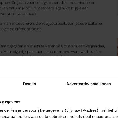
stoppen. Snij dan voorzichtig de taart door het midden en
kan natuurlijk ook in meerdere lagen. Zo krijg je een
 wat voller van smaak.
re manier decoreren. Denk bijvoorbeeld aan poedersuiker en
ok over de crème strooien.
art gegeten als er iets te vieren valt, zoals bij een verjaardag,
en. Maar eigenlijk past taart in elk moment, want wie houdt er
en met een heerlijk stuk taart. Gelukkig is worteltaart niet een
den best wel eens verwennen met een heerlijk stuk worteltaart.
 geen zin om zelf te bakken maar heb je zin in een stuk taart
lijke taarten, waaronder de worteltaart.
Details
Advertentie-instellingen
w gegevens
at staan. Op die manier zullen de verschillende smaken zich met
erwerken je persoonlijke gegevens (bijv. uw IP-adres) met behul
, maar zorg er daarbij wel voor dat je de taart afdekt in een
it je niet te wachten op zo’n groot stuk taart? Dan kan je
apparaat op te slaan en te gebruiken met als doel gepersonalise