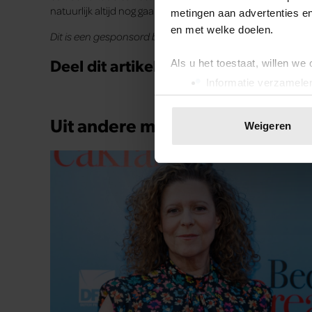
natuurlijk altijd nog gaan voor een wortelcake, in plaats va
metingen aan advertenties en
en met welke doelen.
Dit is een gesponsord bericht.
Deel dit artikel op social media!
Als u het toestaat, willen we
Informatie verzamelen
Uw apparaat identific
Lees meer over hoe uw perso
Uit andere media
Weigeren
toestemming op elk moment wi
We gebruiken cookies om cont
websiteverkeer te analyseren
media, adverteren en analys
verstrekt of die ze hebben v
onze website blijft gebruiken.