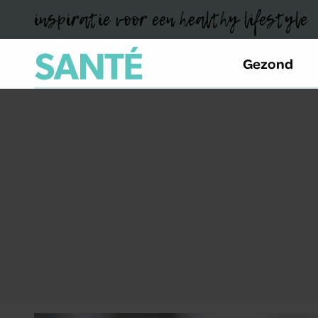
inspiratie voor een healthy lifestyle
Gezond