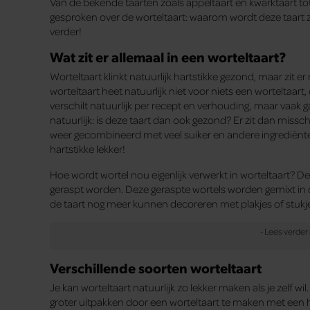
Van de bekende taarten zoals appeltaart en kwarktaart 
gesproken over de worteltaart: waarom wordt deze taart zo
verder!
Wat zit er allemaal in een worteltaart?
Worteltaart klinkt natuurlijk hartstikke gezond, maar zit er
worteltaart heet natuurlijk niet voor niets een worteltaart, d
verschilt natuurlijk per recept en verhouding, maar vaak g
natuurlijk: is deze taart dan ook gezond? Er zit dan missch
weer gecombineerd met veel suiker en andere ingrediënten
hartstikke lekker!
Hoe wordt wortel nou eigenlijk verwerkt in worteltaart? De
geraspt worden. Deze geraspte wortels worden gemixt in d
de taart nog meer kunnen decoreren met plakjes of stukjes w
Verschillende soorten worteltaart
Je kan worteltaart natuurlijk zo lekker maken als je zelf 
groter uitpakken door een worteltaart te maken met een h