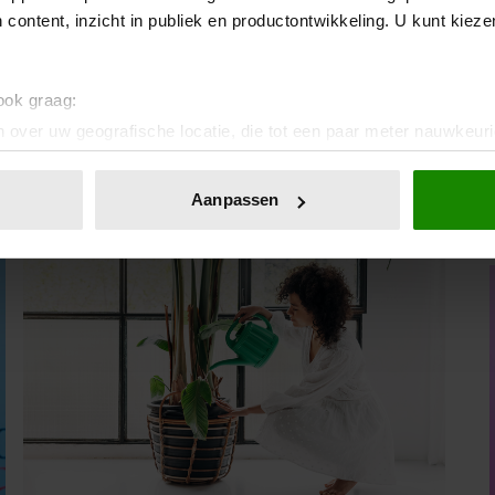
n een worteltaart.
 content, inzicht in publiek en productontwikkeling. U kunt kiez
 ook graag:
 over uw geografische locatie, die tot een paar meter nauwkeuri
eren door het actief te scannen op specifieke eigenschappen (fing
onlijke gegevens worden verwerkt en stel uw voorkeuren in he
Aanpassen
jzigen of intrekken in de Cookieverklaring.
ent en advertenties te personaliseren, om functies voor social
. Ook delen we informatie over uw gebruik van onze site met on
e. Deze partners kunnen deze gegevens combineren met andere i
erzameld op basis van uw gebruik van hun services. U gaat akk